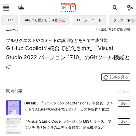
TOP
AIを作り動かし守り生かす
ロー/ノーコード
クラウドネイ
ニュース
2024年6月17日 公開
プルリクエストやコミットの説明などをAIで生成可能
GitHub Copilotの統合で強化された「Visual
Studio 2022 バージョン 17.10」のGitツール機能と
は
記事を見る
関連記事
3 Articles
GitHub、「GitHub Copilot Extensions」を発表 チャ
読む
ットでAzureやDockerなどのサービスを操作可能に
「Visual Studio Code」バージョン1.89リリース ブ
読む
ランチ切り替え時のエディタ保存、復元機能など