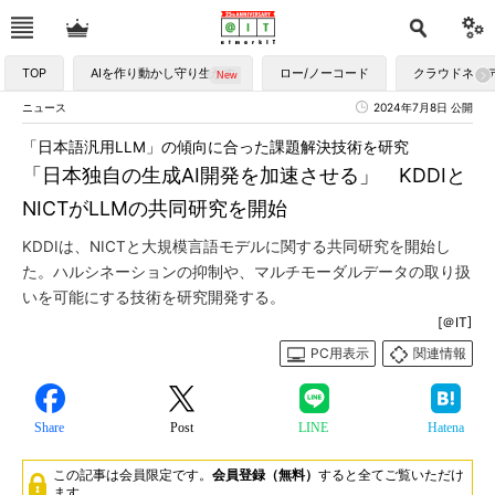
TOP
AIを作り動かし守り生かす
ロー/ノーコード
クラウドネイ
ニュース
2024年7月8日 公開
「日本語汎用LLM」の傾向に合った課題解決技術を研究
「日本独自の生成AI開発を加速させる」 KDDIと
NICTがLLMの共同研究を開始
KDDIは、NICTと大規模言語モデルに関する共同研究を開始し
た。ハルシネーションの抑制や、マルチモーダルデータの取り扱
いを可能にする技術を研究開発する。
[＠IT]
PC用表示
関連情報
Share
Post
LINE
Hatena
この記事は会員限定です。
会員登録（無料）
すると全てご覧いただけ
ます。