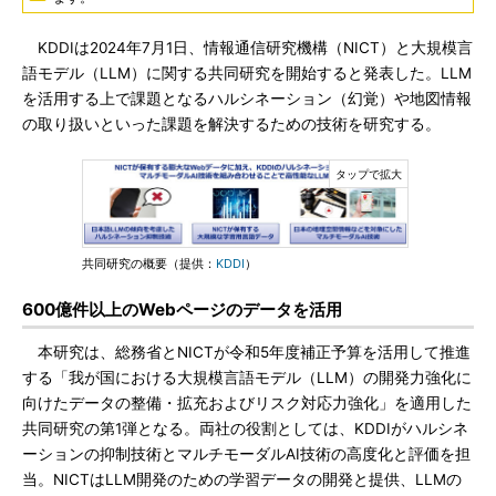
KDDIは2024年7月1日、情報通信研究機構（NICT）と大規模言
語モデル（LLM）に関する共同研究を開始すると発表した。LLM
を活用する上で課題となるハルシネーション（幻覚）や地図情報
の取り扱いといった課題を解決するための技術を研究する。
共同研究の概要（提供：
KDDI
）
600億件以上のWebページのデータを活用
本研究は、総務省とNICTが令和5年度補正予算を活用して推進
する「我が国における大規模言語モデル（LLM）の開発力強化に
向けたデータの整備・拡充およびリスク対応力強化」を適用した
共同研究の第1弾となる。両社の役割としては、KDDIがハルシネ
ーションの抑制技術とマルチモーダルAI技術の高度化と評価を担
当。NICTはLLM開発のための学習データの開発と提供、LLMの