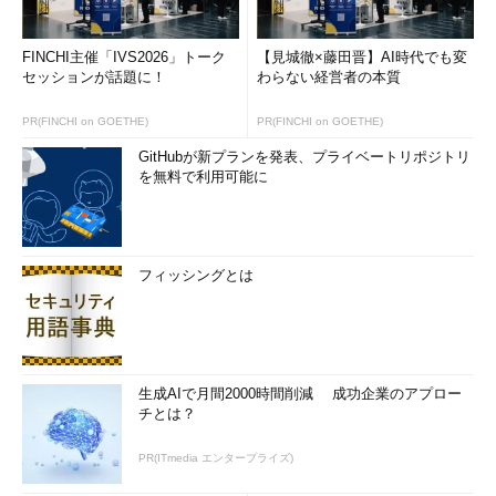
FINCHI主催「IVS2026」トーク
【見城徹×藤田晋】AI時代でも変
セッションが話題に！
わらない経営者の本質
PR(FINCHI on GOETHE)
PR(FINCHI on GOETHE)
GitHubが新プランを発表、プライベートリポジトリ
を無料で利用可能に
フィッシングとは
生成AIで月間2000時間削減 成功企業のアプロー
チとは？
PR(ITmedia エンタープライズ)