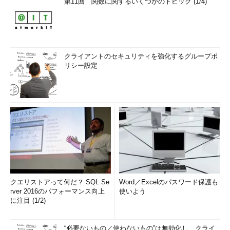
第11回 関数に関するいくつかのトピック (1/4)
クライアントのセキュリティを強化するグループポ
リシー設定
クエリストアって何だ？ SQL Se
Word／Excelのパスワード保護も
rver 2016のパフォーマンス向上
使いよう
に注目 (1/2)
“必要ないもの／使わないもの”は無効化し、クライ