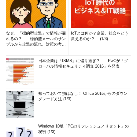
なぜ、「標的型攻撃」で情報が漏
IoTとは何か？企業、社会をどう
れるの？――標的型メールのサン
変えるのか？ (1/3)
プルから攻撃の流れ、対策の考え
方まで、もう一度分かりやすく
解...
日本企業は「ISMS」に偏り過ぎ？――PwCが「グ
ローバル情報セキュリティ調査 2016」を発表
知っておいて損はなし！ Office 2016からのダウン
グレード方法 (1/3)
Windows 10版「PCのリフレッシュ／リセット」の
秘密 (1/3)