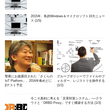
2015年、私的Windows＆マイクロソフト10大ニュー
ス (1/5)
聖夜にお披露目された「さくらの
グループポリシーでファイルやフ
IoT Platform」、2016年春めどに
ォルダー、レジストリを操作する
βテスト予定
(1/2)
今こそ真剣に考える「災害対策システム」──クラ
ウドと「DRBD Proxy」ですぐ構築する方法 (1/3)