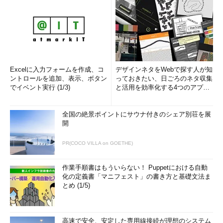
Excelに入力フォームを作成、コ
デザインネタをWebで探す人が知
ントロールを追加、表示、ボタン
っておきたい、日ごろのネタ収集
でイベント実行 (1/3)
と活用を効率化する4つのアプリ
(1/3)
全国の絶景ポイントにサウナ付きのシェア別荘を展
開
PR(COCO VILLA on GOETHE)
作業手順書はもういらない！ Puppetにおける自動
化の定義書「マニフェスト」の書き方と基礎文法ま
とめ (1/5)
高速で安全、安定した専用線接続が理想のシステム