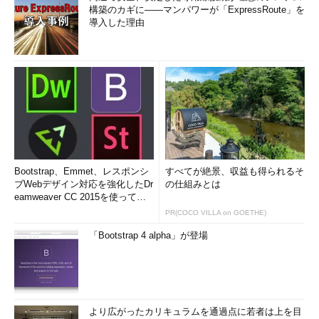
構築のカギに――マンパワーが「ExpressRoute」を
導入した理由
Bootstrap、Emmet、レスポンシ
すべてが絶景、収益も得られるそ
ブWebデザイン対応を強化したDr
の仕組みとは
eamweaver CC 2015を使って
み...
PR(COCO VILLA on GOETHE)
「Bootstrap 4 alpha」が登場
より広がったカリキュラムを通過点に若者は上を目