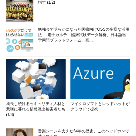
指す (1/2)
勉強会で明らかになった医療向けOSSの多様な活用
法──電子カルテ、臨床試験データ解析、日本語医
学用語プラットフォーム、画...
成長し続けるセキュリティ人材と
マイクロソフトとレッドハットが
悲嘆に暮れる情報流出被害者たち
クラウドで提携
(1/3)
音楽シーンを支えた64年の歴史、このヘッドホンで