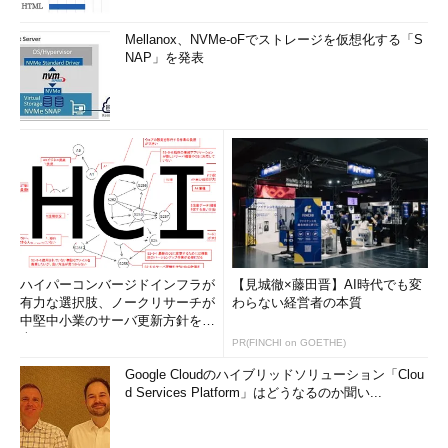
Mellanox、NVMe-oFでストレージを仮想化する「S
NAP」を発表
ハイパーコンバージドインフラが
【見城徹×藤田晋】AI時代でも変
有力な選択肢、ノークリサーチが
わらない経営者の本質
中堅中小業のサーバ更新方針を調
査
PR(FINCHI on GOETHE)
Google Cloudのハイブリッドソリューション「Clou
d Services Platform」はどうなるのか聞い...