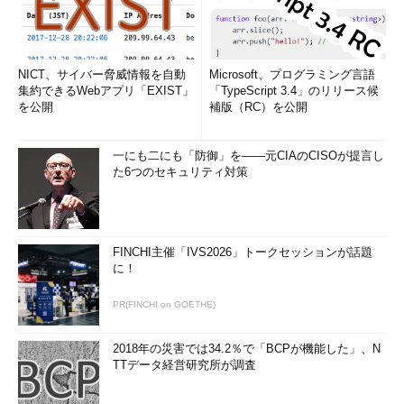
NICT、サイバー脅威情報を自動
Microsoft、プログラミング言語
集約できるWebアプリ「EXIST」
「TypeScript 3.4」のリリース候
を公開
補版（RC）を公開
一にも二にも「防御」を――元CIAのCISOが提言し
た6つのセキュリティ対策
FINCHI主催「IVS2026」トークセッションが話題
に！
PR(FINCHI on GOETHE)
2018年の災害では34.2％で「BCPが機能した」、N
TTデータ経営研究所が調査