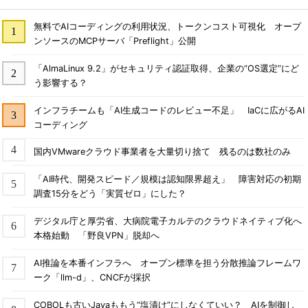
無料でAIコーディングの利用状況、トークンコスト可視化 オープ
ンソースのMCPサーバ「Preflight」公開
「AlmaLinux 9.2」がセキュリティ認証取得、企業の“OS選定”にど
う影響する？
インフラチームも「AI生成コードのレビュー不足」 IaCに広がるAI
コーディング
国内VMwareクラウド事業者を大量切り捨て 残るのは数社のみ
「AI時代、開発スピード／規模は認知限界超え」 障害対応の初期
調査15分をどう「実質ゼロ」にした？
デジタル庁と厚労省、大病院電子カルテのクラウドネイティブ化へ
本格始動 「野良VPN」脱却へ
AI推論を本番インフラへ オープン標準を担う分散推論フレームワ
ーク「llm-d」、CNCFが採択
COBOLも古いJavaももう“塩漬け”にしなくていい？ AIを制御し