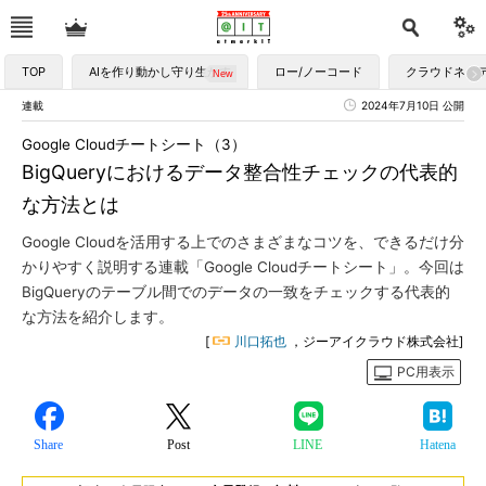
TOP
AIを作り動かし守り生かす
ロー/ノーコード
クラウドネイ
連載
2024年7月10日 公開
Google Cloudチートシート（3）
BigQueryにおけるデータ整合性チェックの代表的
な方法とは
Google Cloudを活用する上でのさまざまなコツを、できるだけ分
かりやすく説明する連載「Google Cloudチートシート」。今回は
BigQueryのテーブル間でのデータの一致をチェックする代表的
な方法を紹介します。
[
川口拓也
，ジーアイクラウド株式会社]
PC用表示
Share
Post
LINE
Hatena