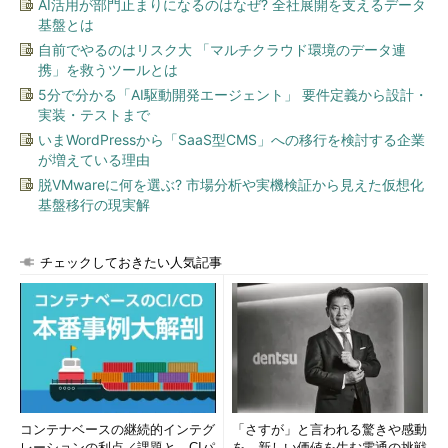
AI活用が部門止まりになるのはなぜ? 全社展開を支えるデータ
基盤とは
自前でやるのはリスク大 「マルチクラウド環境のデータ連
携」を救うツールとは
5分で分かる「AI駆動開発エージェント」 要件定義から設計・
実装・テストまで
いまWordPressから「SaaS型CMS」への移行を検討する企業
が増えている理由
脱VMwareに何を選ぶ? 市場分析や実機検証から見えた仮想化
基盤移行の現実解
チェックしておきたい人気記事
コンテナベースの継続的インテグ
「さすが」と言われる驚きや感動
レーションの利点／課題と、CIパ
を。新しい価値を生む電通の挑戦