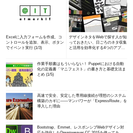
Excelに入力フォームを作成、コ
デザインネタをWebで探す人が知
ントロールを追加、表示、ボタン
っておきたい、日ごろのネタ収集
でイベント実行 (1/3)
と活用を効率化する4つのアプリ
(1/3)
作業手順書はもういらない！ Puppetにおける自動
化の定義書「マニフェスト」の書き方と基礎文法ま
とめ (1/5)
高速で安全、安定した専用線接続が理想のシステム
構築のカギに――マンパワーが「ExpressRoute」を
導入した理由
Bootstrap、Emmet、レスポンシブWebデザイン対
応を強化したDreamweaver CC 2015を使ってみ...