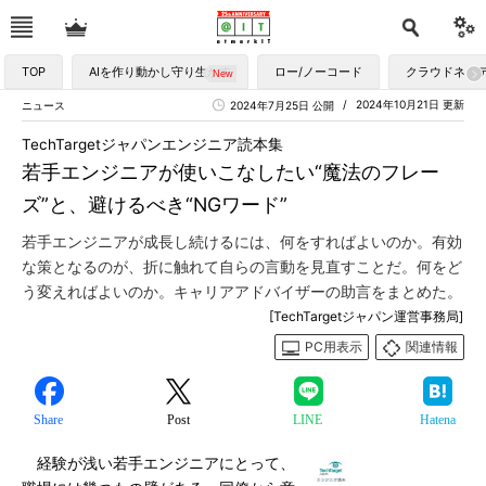
TOP
AIを作り動かし守り生かす
ロー/ノーコード
クラウドネイ
2024年10月21日 更新
ニュース
2024年7月25日 公開
TechTargetジャパンエンジニア読本集
若手エンジニアが使いこなしたい“魔法のフレー
ズ”と、避けるべき“NGワード”
若手エンジニアが成長し続けるには、何をすればよいのか。有効
な策となるのが、折に触れて自らの言動を見直すことだ。何をど
う変えればよいのか。キャリアアドバイザーの助言をまとめた。
[TechTargetジャパン運営事務局]
PC用表示
関連情報
Share
Post
LINE
Hatena
経験が浅い若手エンジニアにとって、