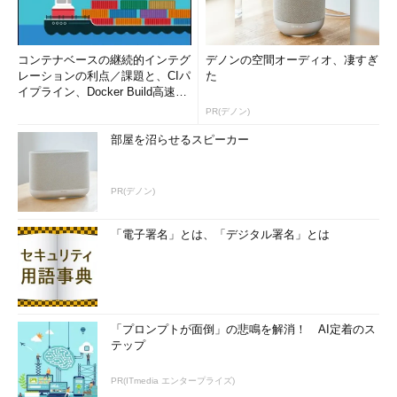
コンテナベースの継続的インテグ
デノンの空間オーディオ、凄すぎ
レーションの利点／課題と、CIパ
た
イプライン、Docker Build高速化
のコツ (1/2...
PR(デノン)
部屋を沼らせるスピーカー
PR(デノン)
「電子署名」とは、「デジタル署名」とは
「プロンプトが面倒」の悲鳴を解消！ AI定着のス
テップ
PR(ITmedia エンタープライズ)