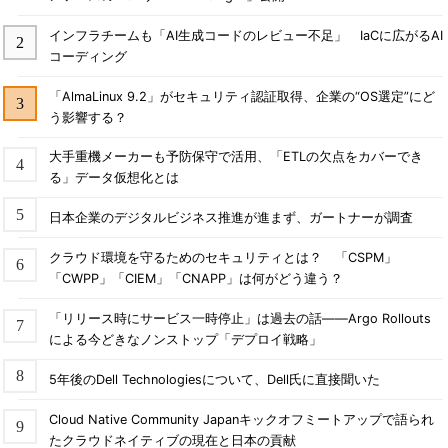
インフラチームも「AI生成コードのレビュー不足」 IaCに広がるAI
コーディング
「AlmaLinux 9.2」がセキュリティ認証取得、企業の“OS選定”にど
う影響する？
大手重機メーカーも予防保守で活用、「ETLの欠点をカバーでき
る」データ仮想化とは
日本企業のデジタルビジネス推進が進まず、ガートナーが調査
クラウド環境を守るためのセキュリティとは？ 「CSPM」
「CWPP」「CIEM」「CNAPP」は何がどう違う？
「リリース時にサービス一時停止」は過去の話――Argo Rollouts
による今どきなノンストップ「デプロイ戦略」
5年後のDell Technologiesについて、Dell氏に直接聞いた
Cloud Native Community Japanキックオフミートアップで語られ
たクラウドネイティブの現在と日本の貢献