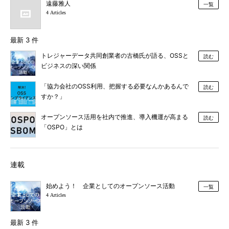
遠藤雅人
一覧
4 Articles
最新 3 件
トレジャーデータ共同創業者の古橋氏が語る、OSSと
読む
ビジネスの深い関係
「協力会社のOSS利用、把握する必要なんかあるんで
読む
すか？」
オープンソース活用を社内で推進、導入機運が高まる
読む
「OSPO」とは
連載
始めよう！ 企業としてのオープンソース活動
一覧
4 Articles
最新 3 件