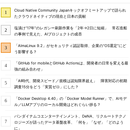
Cloud Native Community Japanキックオフミートアップで語られ
たクラウドネイティブの現在と日本の貢献
塩漬け“17年”のレガシー刷新作業を「2年→2日に短縮」 常石造船
の事例で見えた、AIプロジェクトの成否
「AlmaLinux 9.2」がセキュリティ認証取得、企業の“OS選定”にど
う影響する？
「GitHub for mobileとGitHub Actionsは、開発者の日常を変える最
強の組み合わせ」
「AI時代、開発スピード／規模は認知限界超え」 障害対応の初期
調査15分をどう「実質ゼロ」にした？
「Docker Desktop 4.40」の「Docker Model Runner」で、AIモデ
ル／LLMアプリのローカル開発はどれぐらい捗る？
バンダイナムコエンターテインメント、DeNA、リクルートテクノ
ロジーズが語ったデータ基盤改革、「何を」「なぜ」「どのよう
に」