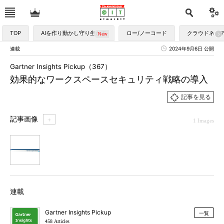
TOP
AIを作り動かし守り生かす
ロー/ノーコード
クラウドネイ
連載
2024年9月6日 公開
Gartner Insights Pickup（367）
効果的なワークスペースセキュリティ戦略の導入
記事を見る
記事画像
＋
1 Images
1
連載
Gartner Insights Pickup
一覧
458 Articles