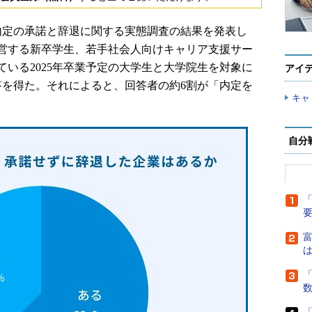
、内定の承諾と辞退に関する実態調査の結果を発表し
営する新卒学生、若手社会人向けキャリア支援サー
いる2025年卒業予定の大学生と大学院生を対象に
アイ
答を得た。それによると、回答者の約6割が「内定を
キャ
自分
「
富
は
「