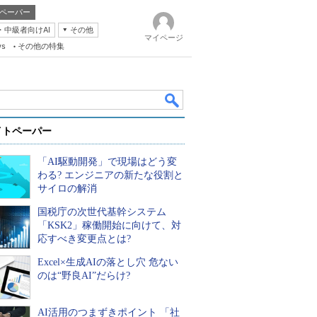
ペーパー
・中級者向けAI
その他
マイページ
ws
その他の特集
イトペーパー
「AI駆動開発」で現場はどう変
わる? エンジニアの新たな役割と
サイロの解消
国税庁の次世代基幹システム
k
「KSK2」稼働開始に向けて、対
応すべき変更点とは?
Excel×生成AIの落とし穴 危ない
のは“野良AI”だらけ?
AI活用のつまずきポイント 「社