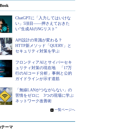
Book
ChatGPTに「入力してはいけな
い」5項目――押さえておきた
い“生成AIのNGリスト”
API設計の常識が変わる？
HTTP新メソッド「QUERY」と
セキュリティ対策を学ぶ
フロンティアAIとサイバーセキ
ュリティ対策の現在地 「17万
行のAIコード分析」事例と公的
ガイドラインが示す道筋
「無線LANがつながらない」の
苦情をゼロに 3つの現場に学ぶ
ネットワーク改善術
»
一覧ページへ
のテーマ