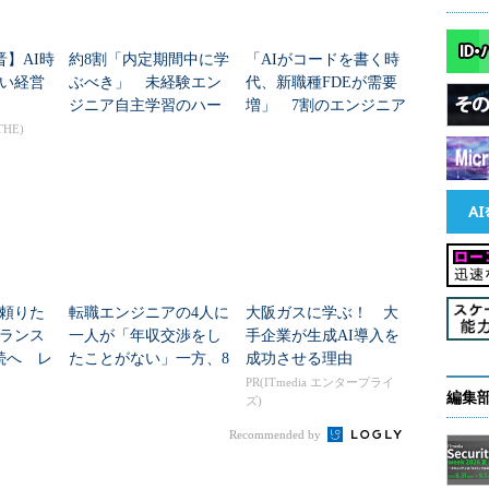
晋】AI時
約8割「内定期間中に学
「AIがコードを書く時
い経営
ぶべき」 未経験エン
代、新職種FDEが需要
ジニア自主学習のハー
増」 7割のエンジニア
ドル2位「モチベ維持」
が思う理由
THE)
を超えた1位は？
頼りた
転職エンジニアの4人に
大阪ガスに学ぶ！ 大
ーランス
一人が「年収交渉をし
手企業が生成AI導入を
続へ レ
たことがない」一方、8
成功させる理由
割が「交渉したい」
PR(ITmedia エンタープライ
編集
ズ)
なぜなのか
Recommended by