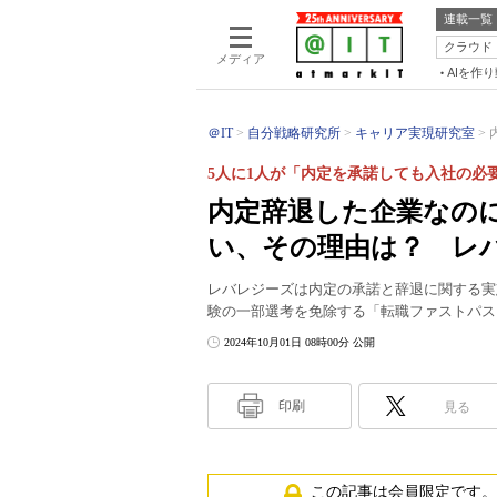
連載一覧
クラウド
メディア
AIを作
＠IT
自分戦略研究所
キャリア実現研究室
5人に1人が「内定を承諾しても入社の必
内定辞退した企業なの
い、その理由は？ レ
レバレジーズは内定の承諾と辞退に関する実
験の一部選考を免除する「転職ファストパス
2024年10月01日 08時00分 公開
印刷
見る
この記事は会員限定です。