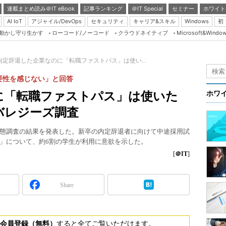
連載まとめ読み＠IT eBook
記事ランキング
＠IT Special
セミナー
ホワイト
AI IoT
アジャイル/DevOps
セキュリティ
キャリア&スキル
Windows
初
り動かし守り生かす
ローコード/ノーコード
クラウドネイティブ
Microsoft&Windo
Server & Storage
HTML5 + UX
内定辞退した企業なのに「転職ファストパス」は使い...
Smart & Social
要性を感じない」と回答
Coding Edge
に「転職ファストパス」は使いた
ホワ
Java Agile
バレジーズ調査
Database Expert
態調査の結果を発表した。新卒の内定辞退者に向けて中途採用試
Linux ＆ OSS
」について、約6割の学生が利用に意欲を示した。
Master of IP Networ
[
＠IT
]
Security & Trust
Share
Test & Tools
Insider.NET
ブログ
会員登録（無料）
すると全てご覧いただけます。