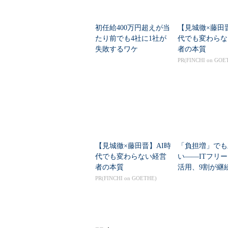
初任給400万円超えが当
【見城徹×藤田
たり前でも4社に1社が
代でも変わらな
失敗するワケ
者の本質
PR(FINCHI on GOE
【見城徹×藤田晋】AI時
「負担増」でも
代でも変わらない経営
い――ITフリ
者の本質
活用、9割が継
バテック調査
PR(FINCHI on GOETHE)