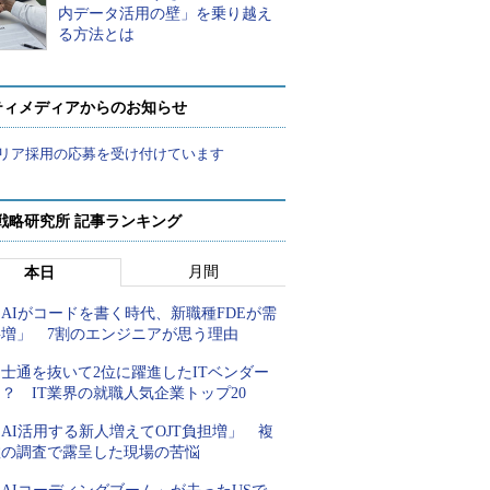
内データ活用の壁」を乗り越え
る方法とは
ティメディアからのお知らせ
リア採用の応募を受け付けています
戦略研究所 記事ランキング
月間
本日
AIがコードを書く時代、新職種FDEが需
要増」 7割のエンジニアが思う理由
士通を抜いて2位に躍進したITベンダー
？ IT業界の就職人気企業トップ20
AI活用する新人増えてOJT負担増」 複
数の調査で露呈した現場の苦悩