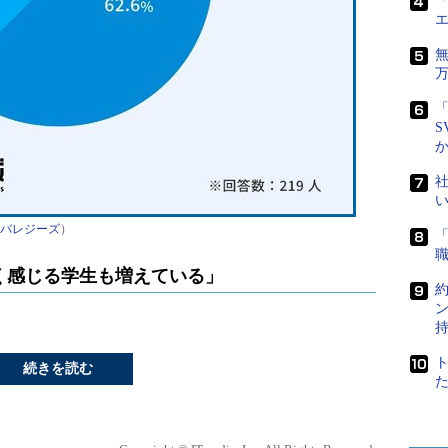
「
「
S
社
バレジーズ
）
く感じる学生も増えている」
続きを読む