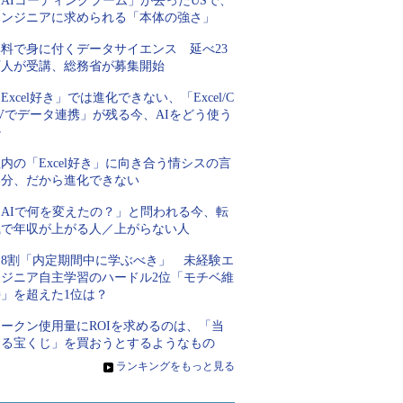
AIコーディングブーム」が去ったUSで、
エンジニアに求められる「本体の強さ」
無料で身に付くデータサイエンス 延べ23
万人が受講、総務省が募集開始
Excel好き」では進化できない、「Excel/C
Vでデータ連携」が残る今、AIをどう使う
か
内の「Excel好き」に向き合う情シスの言
い分、だから進化できない
「AIで何を変えたの？」と問われる今、転
職で年収が上がる人／上がらない人
約8割「内定期間中に学ぶべき」 未経験エ
ンジニア自主学習のハードル2位「モチベ維
持」を超えた1位は？
トークン使用量にROIを求めるのは、「当
たる宝くじ」を買おうとするようなもの
»
ランキングをもっと見る