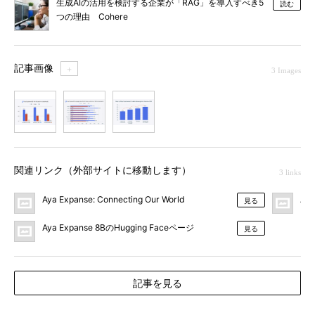
生成AIの活用を検討する企業が「RAG」を導入すべき5
読む
つの理由 Cohere
記事画像
＋
3 Images
1
2
3
関連リンク（外部サイトに移動します）
3 links
Aya Expanse: Connecting Our World
Ay
見る
Aya Expanse 8BのHugging Faceページ
見る
記事を見る