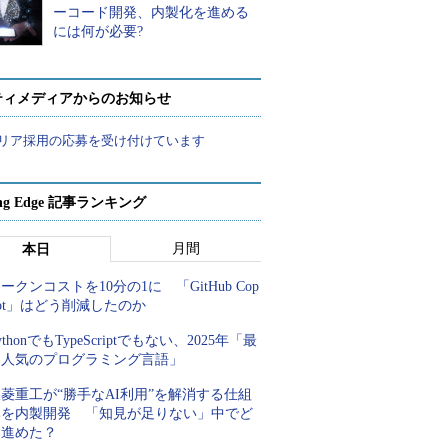
ーコード開発、内製化を進める
には何が必要?
ティメディアからのお知らせ
リア採用の応募を受け付けています
ing Edge 記事ランキング
月間
本日
ークンコストを10分の1に 「GitHub Cop
lot」はどう削減したのか
ythonでもTypeScriptでもない、2025年「最
も人気のプログラミング言語」
菱重工が“勝手なAI利用”を解消する仕組
みを内製開発 「知見が足りない」中でど
う進めた？