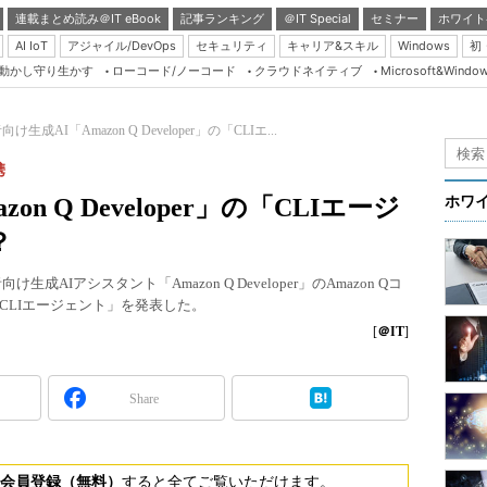
連載まとめ読み＠IT eBook
記事ランキング
＠IT Special
セミナー
ホワイト
AI IoT
アジャイル/DevOps
セキュリティ
キャリア&スキル
Windows
初
り動かし守り生かす
ローコード/ノーコード
クラウドネイティブ
Microsoft&Windo
Server & Storage
HTML5 + UX
け生成AI「Amazon Q Developer」の「CLIエ...
Smart & Social
携
Coding Edge
n Q Developer」の「CLIエージ
ホワ
Java Agile
？
Database Expert
者向け生成AIアシスタント「Amazon Q Developer」のAmazon Qコ
Linux ＆ OSS
CLIエージェント」を発表した。
Master of IP Networ
[
＠IT
]
Security & Trust
Share
Test & Tools
Insider.NET
ブログ
会員登録（無料）
すると全てご覧いただけます。