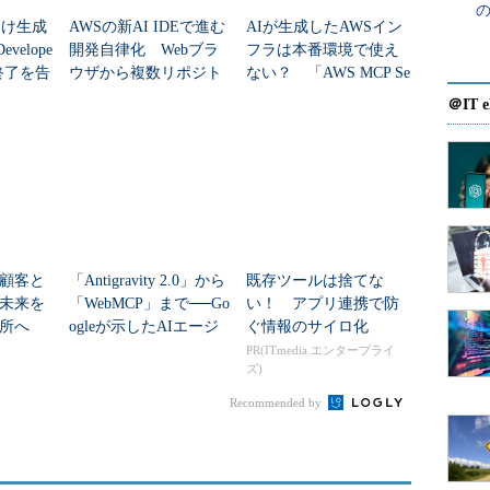
向け生成
AWSの新AI IDEで進む
AIが生成したAWSイン
evelope
開発自律化 Webブラ
フラは本番環境で使え
終了を告
ウザから複数リポジト
ない？ 「AWS MCP Se
での利用は
リの横断作業を指示可
rver」はどう役立つのか
＠IT e
能に
顧客と
「Antigravity 2.0」から
既存ツールは捨てな
未来を
「WebMCP」まで──Go
い！ アプリ連携で防
所へ
ogleが示したAIエージ
ぐ情報のサイロ化
ェント時代の開発基盤
PR(ITmedia エンタープライ
ズ)
Recommended by