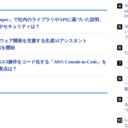
A
u
P
Developer」で社内のライブラリやAPIに基づいた説明、
やセキュリティは？
トウェア開発を支援する生成AIアシスタント
提供を開始
操作をコード化する「AWS Console-to-Code」を
「
意点は？
―
る