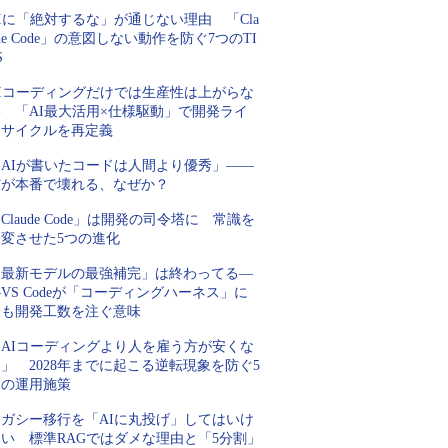
Iに「絶対するな」が通じない理由 「Cla
de Code」の意図しない動作を防ぐ7つのTI
S
AIコーディングだけでは生産性は上がらな
い 「AI最大活用×仕様駆動」で開発ライ
フサイクルを再定義
「AIが書いたコードは人間より優秀」――
だが本番で壊れる、なぜか？
Claude Code」は開発の司令塔に 常識を
一変させた5つの進化
「最新モデルの最強補完」は終わってる―
VS Codeが「コーディングハーネス」に
最も開発工数を注ぐ意味
「AIコーディングより人を雇う方が安くな
」 2028年までに起こる逆転現象を防ぐ5
つの運用施策
レガシー移行を「AIに丸投げ」してはいけ
ない 標準RAGではダメな理由と「5分割」