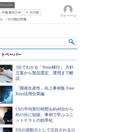
ペーパー
・中級者向けAI
その他
マイページ
ws
その他の特集
イトペーパー
3分でわかる「Notes移行」 方針
立案から製品選定、運用まで解
説
「開発生産性」向上事例集 Four
k
Keys活用企業編
CIの平均実行時間を約40分から
約15分に短縮、事例で学ぶユニ
ットテストの効率化
DXの原動力として注目されるロ