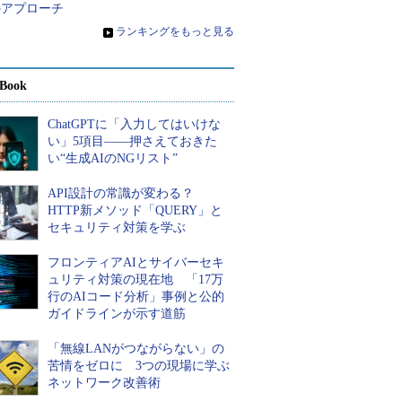
のアプローチ
»
ランキングをもっと見る
Book
ChatGPTに「入力してはいけな
い」5項目――押さえておきた
い“生成AIのNGリスト”
API設計の常識が変わる？
HTTP新メソッド「QUERY」と
セキュリティ対策を学ぶ
フロンティアAIとサイバーセキ
ュリティ対策の現在地 「17万
行のAIコード分析」事例と公的
ガイドラインが示す道筋
「無線LANがつながらない」の
苦情をゼロに 3つの現場に学ぶ
ネットワーク改善術