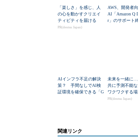
「楽しさ」を感じ、人
AWS、開発者
の心を動かすクリエイ
AI「Amazon Q D
ティビティを届ける
r」のサポート
知 各種IDE
PR(dentsu Japan)
非推奨に
AIインフラ不足の解決
未来を一緒に…
策？ 手間なしでAI検
共に予測不能な
証環境を確保できる「G
ワクワクする場
oogle Colab CLI」
PR(dentsu Japan)
関連リンク