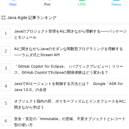
Share
Post
LINE
Hatena
Java Agile 記事ランキング
Javaのプロジェクト管理をAIに聞きながら理解する――パッケージ
とモジュール
AIに聞きながらJavaのモダンな関数型プログラミングを理解する
――ラムダ式とStream API
「GitHub Copilot for Eclipse」（パブリックプレビュー）リリー
ス、GitHub CopilotでEclipseの開発体験はどう変わる？
JavaでAIエージェントを制御する方法とは？ Google「ADK for
Java 1.0.0」の全容
オブジェクト指向の肝、ポリモーフィズムとインタフェースをAIに
聞きながら学ぼう
安全・安定の「Immutable」の意味、不変オブジェクトとレコード
型の使い方