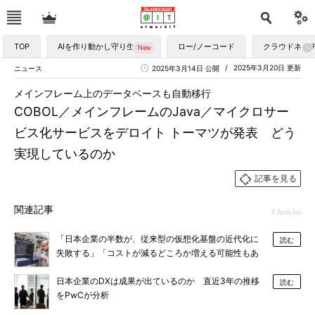
TOP
AIを作り動かし守り生かす
ロー/ノーコード
クラウドネイ
2025年3月20日 更新
ニュース
2025年3月14日 公開
メインフレーム上のデータベースも自動移行
COBOL／メインフレームのJava／マイクロサー
ビス化サービスをデロイト トーマツが発表 どう
実現しているのか
記事を見る
関連記事
3 Articles
「日本企業の半数が、従来型の仮想化基盤の近代化に
読む
失敗する」「コストが減るどころか増える可能性もあ
る」その理由は？
日本企業のDXは成果が出ているのか 直近3年の推移
読む
をPwCが分析