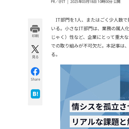
PR／＠IT
2025年03月18日 10時00分 公開
IT部門を1人、またはごく少人数で
いる。小さなIT部門は、業務の属人
印刷
じゃく）性など、企業にとって重大
での取り組みが不可欠だ。本記事は、
る。
見る
Share