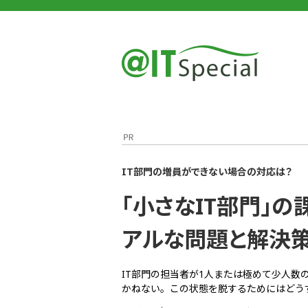
＠IT
＠IT Special
「小さなIT部門」の課題は組織的に解決せよ リアル.
IT部門の増員ができない場合の対応は？
「小さなIT部門」
アルな問題と解決
IT部門の担当者が1人または極めて少人数
かねない。この状態を脱するためにはどう