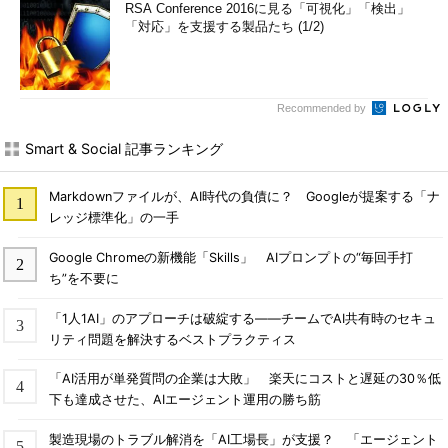
RSA Conference 2016に見る「可視化」「検出」
「対応」を支援する製品たち (1/2)
Recommended by
Smart & Social 記事ランキング
Markdownファイルが、AI時代の負債に？ Googleが提案する「ナ
レッジ標準化」の一手
Google Chromeの新機能「Skills」 AIプロンプトの“毎回手打
ち”を不要に
「1人1AI」のアプローチは破綻する――チームでAI共有時のセキュ
リティ問題を解決するベストプラクティス
「AI活用が単発質問の企業は大敗」 楽天にコストと遅延の30％低
下も達成させた、AIエージェント運用の勝ち筋
製造現場のトラブル解消を「AI工場長」が支援？ 「エージェント