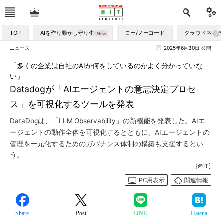
TOP
AIを作り動かし守り生かす
ロー/ノーコード
クラウドネイ
ニュース
2025年6月30日 公開
「多くの企業は自社のAIが何をしているのかよく分かっていな
い」
Datadogが「AIエージェントの意志決定プロセ
ス」を可視化するツールを発表
DataDogは、「LLM Observability」の新機能を発表した。AIエ
ージェントの動作全体を可視化するとともに、AIエージェントの
管理を一元化するためのガバナンス体制の構築も支援するとい
う。
[＠IT]
PC用表示
関連情報
Share
Post
LINE
Hatena