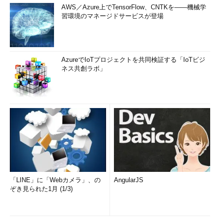
AWS／Azure上でTensorFlow、CNTKを――機械学
習環境のマネージドサービスが登場
AzureでIoTプロジェクトを共同検証する「IoTビジ
ネス共創ラボ」
「LINE」に「Webカメラ」、の
AngularJS
ぞき見られた1月 (1/3)