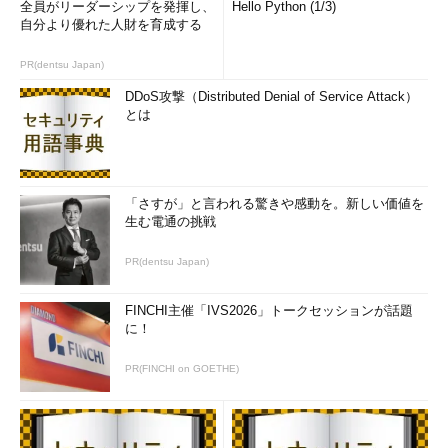
全員がリーダーシップを発揮し、
Hello Python (1/3)
自分より優れた人財を育成する
PR(dentsu Japan)
DDoS攻撃（Distributed Denial of Service Attack）
とは
「さすが」と言われる驚きや感動を。新しい価値を
生む電通の挑戦
PR(dentsu Japan)
FINCHI主催「IVS2026」トークセッションが話題
に！
PR(FINCHI on GOETHE)