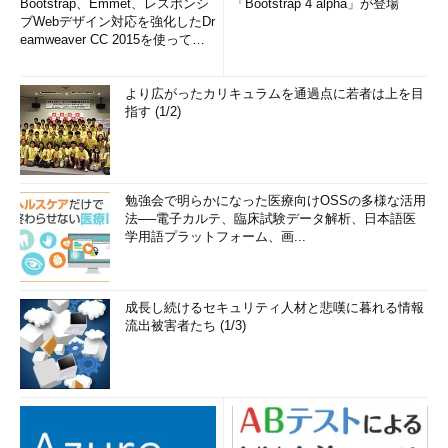
Bootstrap、Emmet、レスポンシ
「Bootstrap 4 alpha」が登場
ブWebデザイン対応を強化したDr
eamweaver CC 2015を使って
み...
より広がったカリキュラムを通過点に若者は上を目
指す (1/2)
勉強会で明らかになった医療向けOSSの多様な活用
法──電子カルテ、臨床試験データ解析、日本語医
学用語プラットフォーム、画...
成長し続けるセキュリティ人材と悲嘆に暮れる情報
流出被害者たち (1/3)