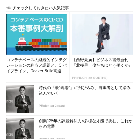
チェックしておきたい人気記事
コンテナベースの継続的インテグ
【西野亮廣】ビジネス書最新刊
レーションの利点／課題と、CIパ
『北極星 僕たちはどう働くか』
イプライン、Docker Build高速化
のコツ (1/2...
PR(FINCHI on GOETHE)
時代の「最"現場"」に飛び込み、当事者として踏み
込んでいく
PR(dentsu Japan)
創業125年の課題解決力×多様な才能で挑む、これか
らの電通
PR(dentsu Japan)