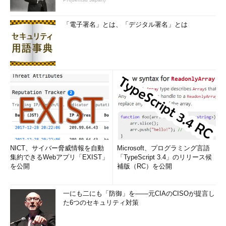
「電子署名」とは、「デジタル署名」とは
NICT、サイバー脅威情報を自動
Microsoft、プログラミング言語
集約できるWebアプリ「EXIST」
「TypeScript 3.4」のリリース候
を公開
補版（RC）を公開
一にも二にも「防御」を――元CIAのCISOが提言し
た6つのセキュリティ対策