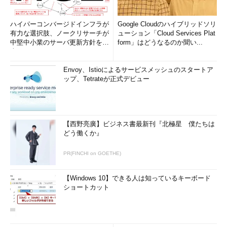
ハイパーコンバージドインフラが
Google Cloudのハイブリッドソリ
有力な選択肢、ノークリサーチが
ューション「Cloud Services Plat
中堅中小業のサーバ更新方針を調
form」はどうなるのか聞い...
査
Envoy、Istioによるサービスメッシュのスタートア
ップ、Tetrateが正式デビュー
【西野亮廣】ビジネス書最新刊『北極星 僕たちは
どう働くか』
PR(FINCHI on GOETHE)
【Windows 10】できる人は知っているキーボード
ショートカット