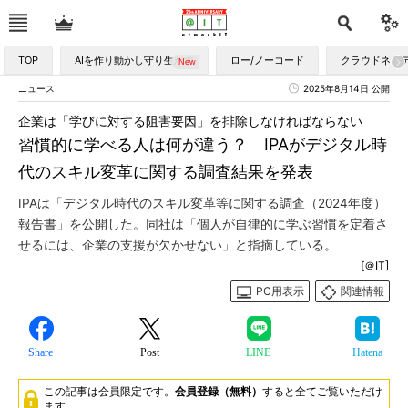
TOP
AIを作り動かし守り生かす
ロー/ノーコード
クラウドネイ
ニュース
2025年8月14日 公開
企業は「学びに対する阻害要因」を排除しなければならない
習慣的に学べる人は何が違う？ IPAがデジタル時
代のスキル変革に関する調査結果を発表
IPAは「デジタル時代のスキル変革等に関する調査（2024年度）
報告書」を公開した。同社は「個人が自律的に学ぶ習慣を定着さ
せるには、企業の支援が欠かせない」と指摘している。
[＠IT]
PC用表示
関連情報
Share
Post
LINE
Hatena
この記事は会員限定です。
会員登録（無料）
すると全てご覧いただけ
ます。