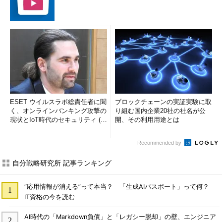
ESET ウイルスラボ総責任者に聞
ブロックチェーンの実証実験に取
く、オンラインバンキング攻撃の
り組む国内企業20社の社名が公
現状とIoT時代のセキュリティ (1/
開、その利用用途とは
2)
Recommended by
自分戦略研究所 記事ランキング
“応用情報が消える”って本当？ 「生成AIパスポート」って何？
IT資格の今を読む
AI時代の「Markdown負債」と「レガシー脱却」の壁、エンジニア