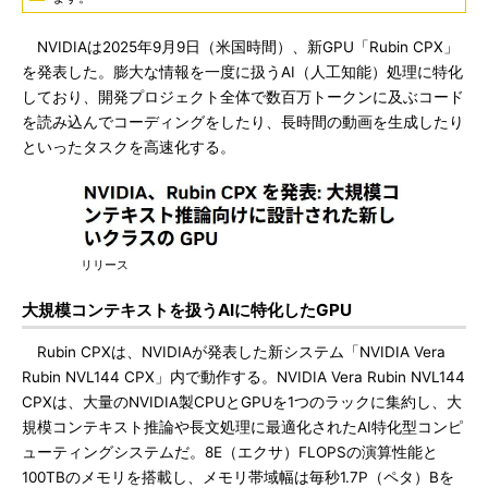
NVIDIAは2025年9月9日（米国時間）、新GPU「Rubin CPX」
を発表した。膨大な情報を一度に扱うAI（人工知能）処理に特化
しており、開発プロジェクト全体で数百万トークンに及ぶコード
を読み込んでコーディングをしたり、長時間の動画を生成したり
といったタスクを高速化する。
リリース
大規模コンテキストを扱うAIに特化したGPU
Rubin CPXは、NVIDIAが発表した新システム「NVIDIA Vera
Rubin NVL144 CPX」内で動作する。NVIDIA Vera Rubin NVL144
CPXは、大量のNVIDIA製CPUとGPUを1つのラックに集約し、大
規模コンテキスト推論や長文処理に最適化されたAI特化型コンピ
ューティングシステムだ。8E（エクサ）FLOPSの演算性能と
100TBのメモリを搭載し、メモリ帯域幅は毎秒1.7P（ペタ）Bを