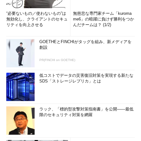
“必要ないもの／使わないもの”は
無慈悲な専門家チーム「kuroma
無効化し、クライアントのセキュ
me6」の暗躍に負けず勝利をつか
リティを向上させる
んだチームは？ (1/2)
GOETHEとFINCHIがタッグを組み、新メディアを
創設
PR(FINCHI on GOETHE)
低コストでデータの災害復旧対策を実現する新たな
SDS「ストレージレプリカ」とは
ラック、「標的型攻撃対策指南書」を公開――最低
限のセキュリティ対策を網羅