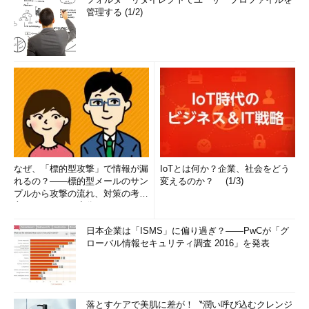
管理する (1/2)
なぜ、「標的型攻撃」で情報が漏
IoTとは何か？企業、社会をどう
れるの？――標的型メールのサン
変えるのか？ (1/3)
プルから攻撃の流れ、対策の考え
方まで、もう一度分かりやすく
解...
日本企業は「ISMS」に偏り過ぎ？――PwCが「グ
ローバル情報セキュリティ調査 2016」を発表
落とすケアで美肌に差が！〝潤い呼び込むクレンジ