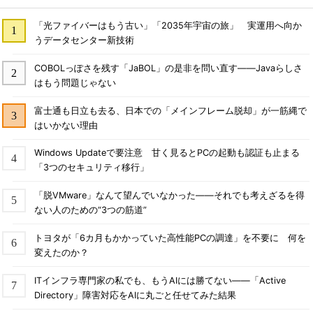
「光ファイバーはもう古い」「2035年宇宙の旅」 実運用へ向か
うデータセンター新技術
COBOLっぽさを残す「JaBOL」の是非を問い直す――Javaらしさ
はもう問題じゃない
富士通も日立も去る、日本での「メインフレーム脱却」が一筋縄で
はいかない理由
Windows Updateで要注意 甘く見るとPCの起動も認証も止まる
「3つのセキュリティ移行」
「脱VMware」なんて望んでいなかった――それでも考えざるを得
ない人のための“3つの筋道”
トヨタが「6カ月もかかっていた高性能PCの調達」を不要に 何を
変えたのか？
ITインフラ専門家の私でも、もうAIには勝てない――「Active
Directory」障害対応をAIに丸ごと任せてみた結果