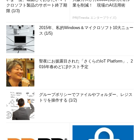
クロソフト製品のサポート終了期
業を削減！ 現場のAI活用術
限 (1/3)
PR(ITmedia エンタープライズ)
2015年、私的Windows＆マイクロソフト10大ニュー
ス (1/5)
聖夜にお披露目された「さくらのIoT Platform」、2
016年春めどにβテスト予定
グループポリシーでファイルやフォルダー、レジス
トリを操作する (1/2)