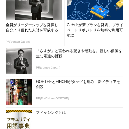
全員がリーダーシップを発揮し、
GitHubが新プランを発表、プライ
自分より優れた人財を育成する
ベートリポジトリを無料で利用可
能に
PR(dentsu Japan)
「さすが」と言われる驚きや感動を。新しい価値を
生む電通の挑戦
PR(dentsu Japan)
GOETHEとFINCHIがタッグを組み、新メディアを
創設
PR(FINCHI on GOETHE)
フィッシングとは