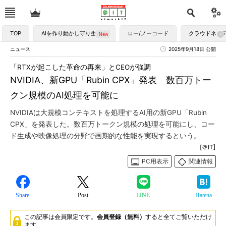
TOP
AIを作り動かし守り生かす
ロー/ノーコード
クラウドネイ
ニュース
2025年9月18日 公開
「RTXが起こした革命の再来」とCEOが強調
NVIDIA、新GPU「Rubin CPX」発表 数百万トー
クン規模のAI処理を可能に
NVIDIAは大規模コンテキストを処理するAI用の新GPU「Rubin
CPX」を発表した。数百万トークン規模の処理を可能にし、コー
ド生成や映像処理の分野で画期的な性能を実現するという。
[＠IT]
PC用表示
関連情報
Share
Post
LINE
Hatena
この記事は会員限定です。
会員登録（無料）
すると全てご覧いただけ
ます。