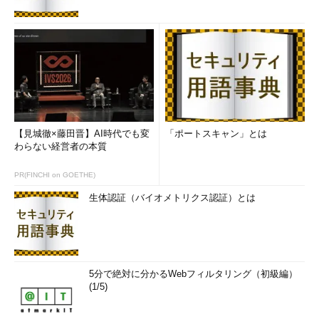
【見城徹×藤田晋】AI時代でも変
「ポートスキャン」とは
わらない経営者の本質
PR(FINCHI on GOETHE)
生体認証（バイオメトリクス認証）とは
5分で絶対に分かるWebフィルタリング（初級編）
(1/5)