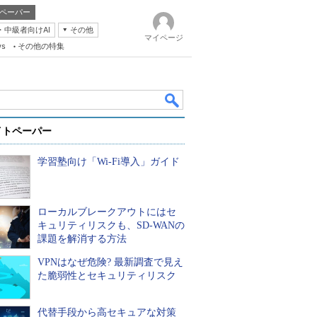
ペーパー
・中級者向けAI
その他
マイページ
ws
その他の特集
イトペーパー
学習塾向け「Wi-Fi導入」ガイド
ローカルブレークアウトにはセ
k
キュリティリスクも、SD-WANの
課題を解消する方法
VPNはなぜ危険? 最新調査で見え
た脆弱性とセキュリティリスク
代替手段から高セキュアな対策