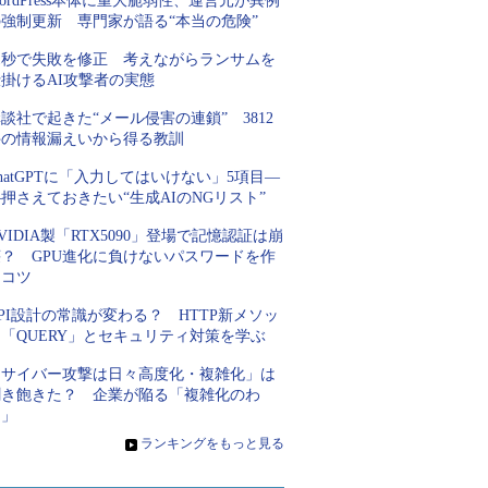
ordPress本体に重大脆弱性、運営元が異例
の強制更新 専門家が語る“本当の危険”
31秒で失敗を修正 考えながらランサムを
掛けるAI攻撃者の実態
談社で起きた“メール侵害の連鎖” 3812
件の情報漏えいから得る教訓
hatGPTに「入力してはいけない」5項目―
押さえておきたい“生成AIのNGリスト”
VIDIA製「RTX5090」登場で記憶認証は崩
壊？ GPU進化に負けないパスワードを作
るコツ
PI設計の常識が変わる？ HTTP新メソッ
「QUERY」とセキュリティ対策を学ぶ
「サイバー攻撃は日々高度化・複雑化」は
聞き飽きた？ 企業が陥る「複雑化のわ
な」
»
ランキングをもっと見る