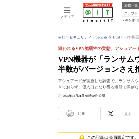
連載一覧
クラウド
メディア
AIを作
＠IT
セキュリティ
Security & Trust
VPN機
狙われるVPN脆弱性の実態、アシュアー
VPN機器が「ランサム
半数がバージョンさえ
アシュアードが実施した調査で、ランサムウ
きておらず、侵入口となり得る場所で深刻な
2025年11月21日 08時00分 公開
印刷
見る
この記事は会員限定です。