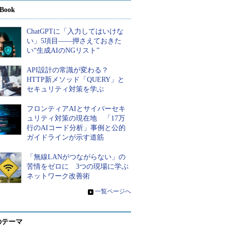
Book
ChatGPTに「入力してはいけな
い」5項目――押さえておきた
い“生成AIのNGリスト”
API設計の常識が変わる？
HTTP新メソッド「QUERY」と
セキュリティ対策を学ぶ
フロンティアAIとサイバーセキ
ュリティ対策の現在地 「17万
行のAIコード分析」事例と公的
ガイドラインが示す道筋
「無線LANがつながらない」の
苦情をゼロに 3つの現場に学ぶ
ネットワーク改善術
»
一覧ページへ
のテーマ