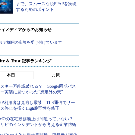
まで、スムーズな脱PPAPを実現
するためのポイント
ティメディアからのお知らせ
リア採用の応募を受け付けています
rity & Trust 記事ランキング
月間
本日
スキー万能説破れる？ Google同期パス
キー実装に見つかった“想定外の穴”
HP利用者は見逃し厳禁 TLS通信でサー
ス停止を招くHigh脆弱性を修正
GMOの在宅勤務廃止は間違っていない？
ワサビのインシデントから考える企業防衛