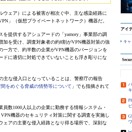
ルウェア）による被害が相次ぐ中、主な感染経路に
VPN」（仮想プライベートネットワーク）機器だ。
アイ
提供するアシュアードの「yamory」事業部の調
キャ
増加を受け、調査対象者の約8割がVPN機器対策の強
の一方で、約半数の企業がVPN機器のバージョンを
ードに適切に対処できていないことも浮き彫りにな
Secu
の主な侵入口となっていることは、警察庁の報告
パ
空間をめぐる脅威の情勢等について
」でも指摘されて
P
ビ
従業員数1000人以上の企業に勤務する情報システム・
、VPN機器のセキュリティ対策に関する調査を実施し
ウェアの主要な侵入経路となり得る場所で、深刻な
。