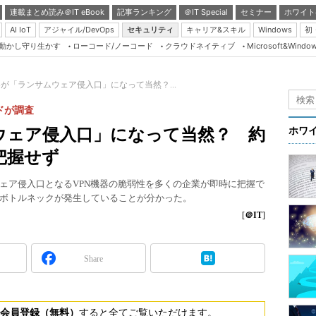
連載まとめ読み＠IT eBook
記事ランキング
＠IT Special
セミナー
ホワイト
AI IoT
アジャイル/DevOps
セキュリティ
キャリア&スキル
Windows
初
り動かし守り生かす
ローコード/ノーコード
クラウドネイティブ
Microsoft&Windo
Server & Storage
HTML5 + UX
器が「ランサムウェア侵入口」になって当然？...
Smart & Social
ドが調査
Coding Edge
ウェア侵入口」になって当然？ 約
ホワ
Java Agile
把握せず
Database Expert
ェア侵入口となるVPN機器の脆弱性を多くの企業が即時に把握で
Linux ＆ OSS
ボトルネックが発生していることが分かった。
Master of IP Networ
[
＠IT
]
Security & Trust
Share
Test & Tools
Insider.NET
ブログ
会員登録（無料）
すると全てご覧いただけます。