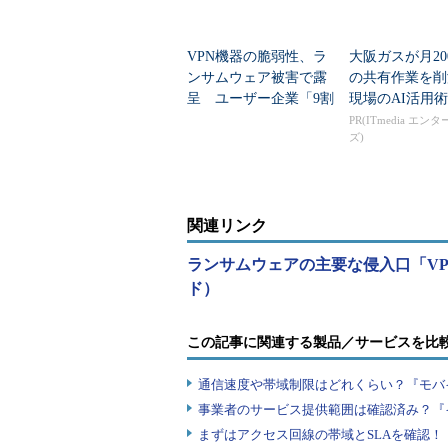
VPN機器の脆弱性、ラ
大阪ガスが月20
ンサムウェア被害で露
の共有作業を
呈 ユーザー企業「9割
現場のAI活用術
が不安」
PR(ITmedia エン
ズ)
関連リンク
ランサムウェアの主要な侵入口「V
ド）
この記事に関連する製品／サービスを比
通信速度や帯域制限はどれくらい？『モバ
事業者のサービス提供範囲は確認済み？『
まずはアクセス回線の帯域とSLAを確認！『I