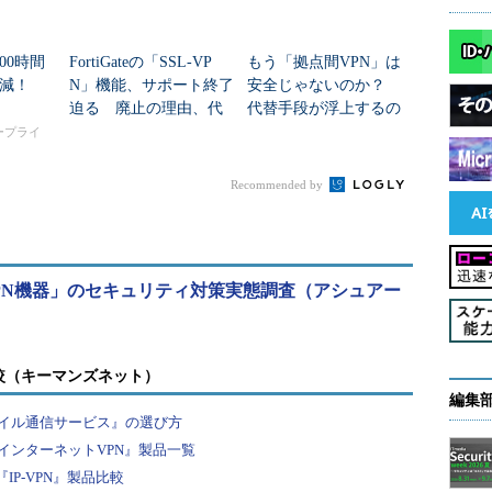
00時間
FortiGateの「SSL-VP
もう「拠点間VPN」は
削減！
N」機能、サポート終了
安全じゃないのか？
迫る 廃止の理由、代
代替手段が浮上するの
替案は？ 有志が勉強
はなぜか
タープライ
会
Recommended by
PN機器」のセキュリティ対策実態調査（アシュアー
較（キーマンズネット）
編集
イル通信サービス』の選び方
インターネットVPN』製品一覧
P-VPN』製品比較