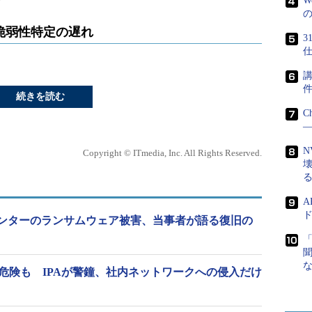
W
脆弱性特定の遅れ
仕
講
続きを読む
C
―
N
Copyright © ITmedia, Inc. All Rights Reserved.
A
ド
ンターのランサムウェア被害、当事者が語る復旧の
危険も IPAが警鐘、社内ネットワークへの侵入だけ