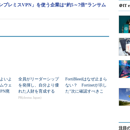
プレミスVPN」を使う企業は“約5～7倍”ランサム
＠IT e
いよいよ
全員がリーダーシップ
FortiBleedはなぜ止まら
ムウェ
を発揮し、自分より優
ない？ Fortinetが示し
VPN廃
れた人財を育成する
た“次に確認すべきこ
と”
PR(dentsu Japan)
注目