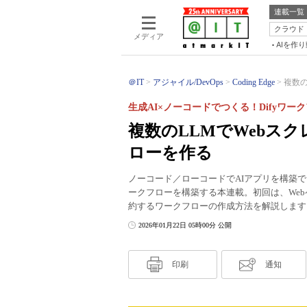
連載一覧
クラウド
メディア
AIを作
＠IT
アジャイル/DevOps
Coding Edge
複数の
生成AI×ノーコードでつくる！Difyワー
複数のLLMでWebス
ローを作る
ノーコード／ローコードでAIアプリを構築で
ークフローを構築する本連載。初回は、Web
約するワークフローの作成方法を解説します
2026年01月22日 05時00分 公開
印刷
通知