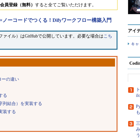
会員登録（無料）
すると全てご覧いただけます。
I×ノーコードでつくる！Difyワークフロー構築入門
アイ
ファイル）はGitHubで公開しています。必要な場合は
こち
キャ
Cod
ローの違い
ト
する
i
字列結合）を実装する
P
実装する
三