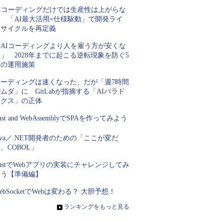
AIコーディングだけでは生産性は上がらな
い 「AI最大活用×仕様駆動」で開発ライ
フサイクルを再定義
「AIコーディングより人を雇う方が安くな
」 2028年までに起こる逆転現象を防ぐ5
つの運用施策
コーディングは速くなった、だが「週7時間
ムダ」に GitLabが指摘する「AIパラド
ックス」の正体
ust and WebAssemblyでSPAを作ってみよう
ava／.NET開発者のための「ここが変だ
、COBOL」
ustでWebアプリの実装にチャレンジしてみ
よう【準備編】
ebSocketでWebは変わる？ 大胆予想！
»
ランキングをもっと見る