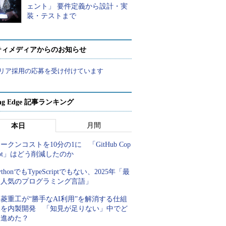
ェント」 要件定義から設計・実
装・テストまで
ティメディアからのお知らせ
リア採用の応募を受け付けています
ing Edge 記事ランキング
月間
本日
ークンコストを10分の1に 「GitHub Cop
lot」はどう削減したのか
ythonでもTypeScriptでもない、2025年「最
も人気のプログラミング言語」
菱重工が“勝手なAI利用”を解消する仕組
みを内製開発 「知見が足りない」中でど
う進めた？