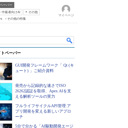
ペーパー
・中級者向けAI
その他
マイページ
ws
その他の特集
イトペーパー
GUI開発フレームワーク「 Qt (キ
ュート) 」ご紹介資料
発売から記録的な速さでISO
k
26262認証を取得、Apex.AIを支
える解析ツールの実力
フルライフサイクルAPI管理:ア
プリ開発を変える新しいアプロ
ーチ
5分で分かる「AI駆動開発エージ