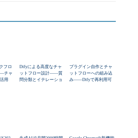
ークフロ
Difyによる高度なチャ
プラグイン自作とチャ
―チャ
ットフロー設計――質
ットフローへの組み込
活用
問分類とイテレーショ
み――Difyで再利用可
ン、条件分岐の実装
能なカスタムツールの
開発