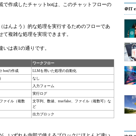
で作成したチャットbotは、このチャットフローの
＠IT e
（はんよう）的な処理を実行するためのフローであ
せて複雑な処理を実現できます。
いは表1の通りです。
ワークフロー
botの作成
LLMを用いた処理の自動化
）
なし
入力フォーム
実行ログ
ファイル（複数
文字列、数値、true/false、ファイル（複数可）な
ど
出力ブロック
が、いずれも内部で使えるブロックにほとんど違い