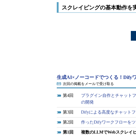
スクレイピングの基本動作を
生成AI×ノーコードでつくる！Dif
次回の掲載をメールで受け取る
4
プラグイン自作とチャットフ
の開発
3
Difyによる高度なチャッ
2
作ったDifyワークフロー
1
複数のLLMでWebスクレ