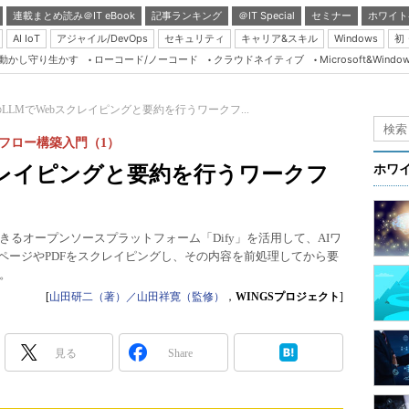
連載まとめ読み＠IT eBook
記事ランキング
＠IT Special
セミナー
ホワイト
AI IoT
アジャイル/DevOps
セキュリティ
キャリア&スキル
Windows
初
り動かし守り生かす
ローコード/ノーコード
クラウドネイティブ
Microsoft&Windo
Server & Storage
HTML5 + UX
LLMでWebスクレイピングと要約を行うワークフ...
Smart & Social
クフロー構築入門（1）
Coding Edge
クレイピングと要約を行うワークフ
ホワ
Java Agile
Database Expert
きるオープンソースプラットフォーム「Dify」を活用して、AIワ
Linux ＆ OSS
ページやPDFをスクレイピングし、その内容を前処理してから要
。
Master of IP Networ
[
山田研二（著）／山田祥寛（監修）
，
WINGSプロジェクト
]
Security & Trust
Test & Tools
見る
Share
Insider.NET
ブログ