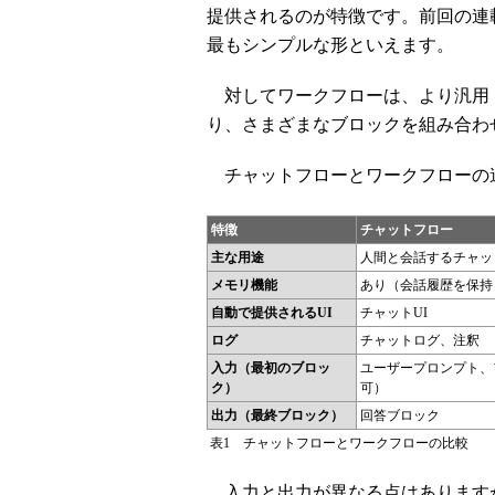
提供されるのが特徴です。前回の連載
最もシンプルな形といえます。
対してワークフローは、より汎用
り、さまざまなブロックを組み合わ
チャットフローとワークフローの違
特徴
チャットフロー
主な用途
人間と会話するチャット
メモリ機能
あり（会話履歴を保持
自動で提供されるUI
チャットUI
ログ
チャットログ、注釈
入力（最初のブロッ
ユーザープロンプト、
ク）
可）
出力（最終ブロック）
回答ブロック
表1 チャットフローとワークフローの比較
入力と出力が異なる点はあります