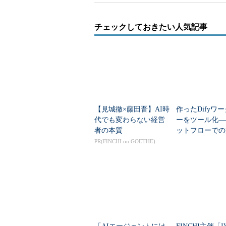
チェックしておきたい人気記事
【見城徹×藤田晋】AI時
作ったDifyワ
代でも変わらない経営
ーをツール化―
者の本質
ットフローでの
PR(FINCHI on GOETHE)