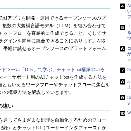
でAIアプリを開発・運用できるオープンソースのプ
は、複数の大規模言語モデル（LLM）を組み合わせて
る
ャットフローを直感的に作成できること、そしてサ
ラグインを簡単に統合できることにあります。AIを
、手軽に試せるオープンソースのプラットフォーム
が
ードツール「Dify」で学ぶ、チャットbot構築のいろ
R
スタマーサポート用のAIチャットbotを作成する方法を
J
本領ともいえるワークフローやチャットフローに焦点を
よ
ョンの構築方法を解説していきます。
R
の違い
W
を通じてさまざまな処理を自動化するためのフロー
記録）とチャットUI（ユーザーインタフェース）が