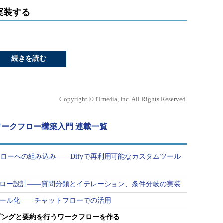
実装する
続きを読む
Copyright © ITmedia, Inc. All Rights Reserved.
yワークフロー構築入門 連載一覧
ローへの組み込み――Difyで再利用可能なカスタムツール
トフロー設計――質問分類とイテレーション、条件分岐の実装
をツール化――チャットフローでの活用
イピングと要約を行うワークフローを作る