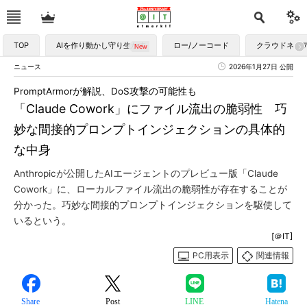
TOP
AIを作り動かし守り生かす
ロー/ノーコード
クラウドネイ
ニュース
2026年1月27日 公開
PromptArmorが解説、DoS攻撃の可能性も
「Claude Cowork」にファイル流出の脆弱性 巧
妙な間接的プロンプトインジェクションの具体的
な中身
Anthropicが公開したAIエージェントのプレビュー版「Claude
Cowork」に、ローカルファイル流出の脆弱性が存在することが
分かった。巧妙な間接的プロンプトインジェクションを駆使して
いるという。
[＠IT]
PC用表示
関連情報
Share
Post
LINE
Hatena