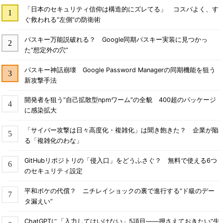
「日本のセキュリティ信仰は構造的にズレてる」 コスパよく、す
ぐ救われる“左側”の防衛術
パスキー万能説破れる？ Google同期パスキー実装に見つかっ
た“想定外の穴”
パスキー神話崩壊 Google Password Managerの同期機能を狙う
新攻撃手法
開発者を狙う“自己拡散型npmワーム”の全貌 400超のパッケージ
に感染拡大
「サイバー攻撃は日々高度化・複雑化」は聞き飽きた？ 企業が陥
る「複雑化のわな」
GitHubリポジトリの「侵入口」をどうふさぐ？ 無料で使える6つ
のセキュリティ設定
平和ボケの代償？ ニチレイショックの裏で進行する“ド級のデー
タ漏えい”
ChatGPTに「入力してはいけない」5項目――押さえておきたい“生