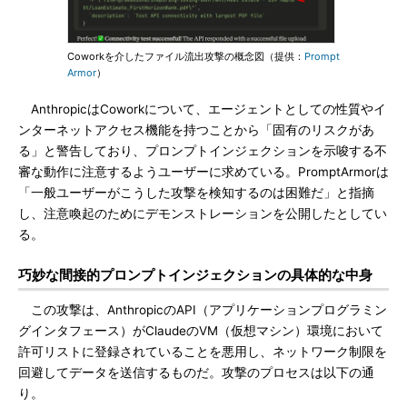
Coworkを介したファイル流出攻撃の概念図（提供：
Prompt
Armor
）
AnthropicはCoworkについて、エージェントとしての性質やイ
ンターネットアクセス機能を持つことから「固有のリスクがあ
る」と警告しており、プロンプトインジェクションを示唆する不
審な動作に注意するようユーザーに求めている。PromptArmorは
「一般ユーザーがこうした攻撃を検知するのは困難だ」と指摘
し、注意喚起のためにデモンストレーションを公開したとしてい
る。
巧妙な間接的プロンプトインジェクションの具体的な中身
この攻撃は、AnthropicのAPI（アプリケーションプログラミン
グインタフェース）がClaudeのVM（仮想マシン）環境において
許可リストに登録されていることを悪用し、ネットワーク制限を
回避してデータを送信するものだ。攻撃のプロセスは以下の通
り。