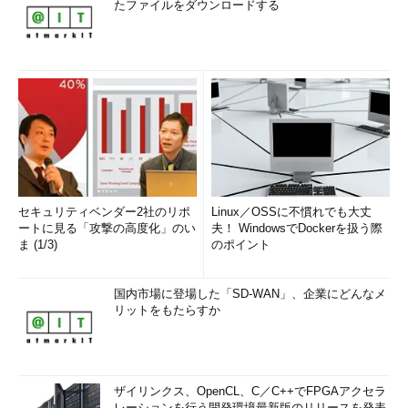
たファイルをダウンロードする
セキュリティベンダー2社のリポ
Linux／OSSに不慣れでも大丈
ートに見る「攻撃の高度化」のい
夫！ WindowsでDockerを扱う際
ま (1/3)
のポイント
国内市場に登場した「SD-WAN」、企業にどんなメ
リットをもたらすか
ザイリンクス、OpenCL、C／C++でFPGAアクセラ
レーションを行う開発環境最新版のリリースを発表