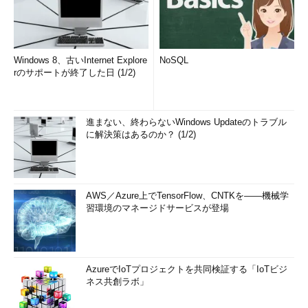
Windows 8、古いInternet Explore
NoSQL
rのサポートが終了した日 (1/2)
進まない、終わらないWindows Updateのトラブル
に解決策はあるのか？ (1/2)
AWS／Azure上でTensorFlow、CNTKを――機械学
習環境のマネージドサービスが登場
AzureでIoTプロジェクトを共同検証する「IoTビジ
ネス共創ラボ」