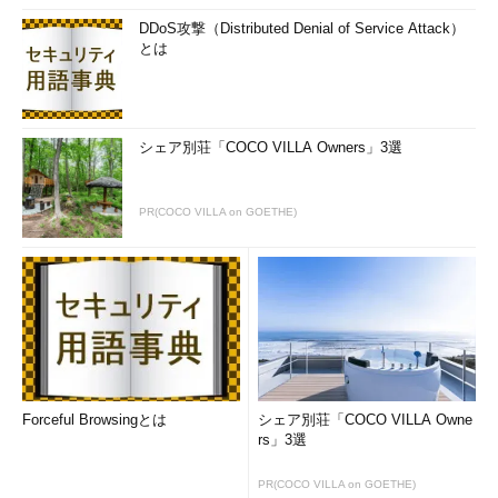
DDoS攻撃（Distributed Denial of Service Attack）
とは
シェア別荘「COCO VILLA Owners」3選
PR(COCO VILLA on GOETHE)
Forceful Browsingとは
シェア別荘「COCO VILLA Owne
rs」3選
PR(COCO VILLA on GOETHE)