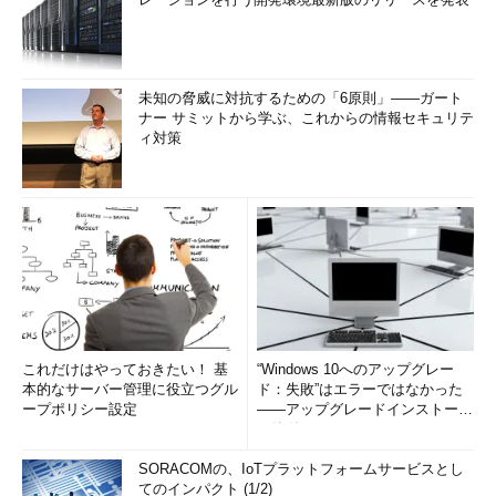
未知の脅威に対抗するための「6原則」――ガート
ナー サミットから学ぶ、これからの情報セキュリテ
ィ対策
これだけはやっておきたい！ 基
“Windows 10へのアップグレー
本的なサーバー管理に役立つグル
ド：失敗”はエラーではなかった
ープポリシー設定
――アップグレードインストール
の簡単まとめ (1/3...
SORACOMの、IoTプラットフォームサービスとし
てのインパクト (1/2)