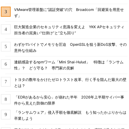
VMware管理基盤に“認証突破”の穴 Broadcom「回避策を用意せ
ず」
巨大製造企業のセキュリティ意識を変えよ YKK APセキュリティ
担当者の泥臭い“仕掛け”と“立ち回り”
わずか11バイトでメモリを圧迫 OpenSSLを狙う新DoS攻撃、その
意外な仕組み
連鎖感染するnpmワーム「Mini Shai-Hulud」 特徴は「ランサム
性」？ どう守る？ 専門家の見解
トヨタの数年をかけたゼロトラスト改革、行く手を阻んだ最大の壁
とは？
「EDRがあるから安心」が崩れた半年 2026年上半期サイバー事
件から見えた防御の限界
「ランサムウェア」侵入手順を徹底解説 もう知ったかぶりからは
卒業しよう