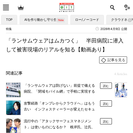
TOP
AIを作り動かし守り生かす
ロー/ノーコード
クラウドネイ
特集
2026年4月9日 公開
「ランサムウェアはムカつく」 半田病院に潜入
して被害現場のリアルを知る【動画あり】
記事を見る
関連記事
4 Articles
「ランサムウェアは防げない」前提で備える
読む
病院、「閉域モバイル網」で手軽に実現する
脱VPN――セキュリティ実践の最前線
攻撃経路「オンプレからクラウドへ」はもう
読む
古い インフォスティーラーが変えたセキュ
リティの新常識
流行中の「アタックサーフェスマネジメン
読む
ト」は使いものになるか？ 根岸氏、辻氏、
piyokango氏鼎談に見る3つの論点