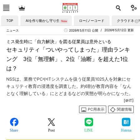
TOP
AIを作り動かし守り生かす
ロー/ノーコード
クラウドネイ
2026年5月12日 更新
ニュース
2026年5月11日 公開
ミス発生時に「自力解決」を図る従業員は意外といる
セキュリティ「ついやってしまった」理由ランキ
ング 3位「無理解」、2位「油断」を超えた1位
は？
NSSは、業務でPCやITシステムを扱う従業員1025人を対象にセ
キュリティ教育の浸透度を調査した。約6割が教育内容を「なん
となく理解している」にとどまるなどの実態が明らかになった。
[＠IT]
PC用表示
関連情報
Share
Post
LINE
Hatena