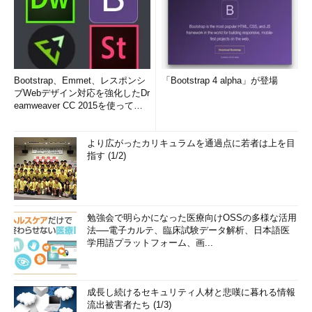
Bootstrap、Emmet、レスポンシ
「Bootstrap 4 alpha」が登場
ブWebデザイン対応を強化したDr
eamweaver CC 2015を使って
み...
より広がったカリキュラムを通過点に若者は上を目
指す (1/2)
勉強会で明らかになった医療向けOSSの多様な活用
法──電子カルテ、臨床試験データ解析、日本語医
学用語プラットフォーム、画...
成長し続けるセキュリティ人材と悲嘆に暮れる情報
流出被害者たち (1/3)