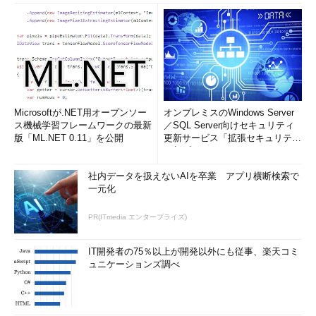
Microsoftが.NET用オープンソー
オンプレミスのWindows Server
ス機械学習フレームワークの最新
／SQL Server向けセキュリティ
版「ML.NET 0.11」を公開
更新サービス「拡張セキュリティ
更新プログ...
社内データを扱えないAIを卒業 アプリ横断検索で
一元化
PR(ITmedia エンタープライズ)
IT開発者の75％以上が開発以外にも従事、楽天コミ
ュニケーションズ調べ