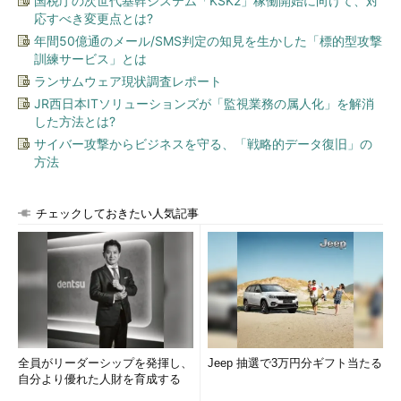
国税庁の次世代基幹システム「KSK2」稼働開始に向けて、対
応すべき変更点とは?
年間50億通のメール/SMS判定の知見を生かした「標的型攻撃
訓練サービス」とは
ランサムウェア現状調査レポート
JR西日本ITソリューションズが「監視業務の属人化」を解消
した方法とは?
サイバー攻撃からビジネスを守る、「戦略的データ復旧」の
方法
チェックしておきたい人気記事
全員がリーダーシップを発揮し、
Jeep 抽選で3万円分ギフト当たる
自分より優れた人財を育成する