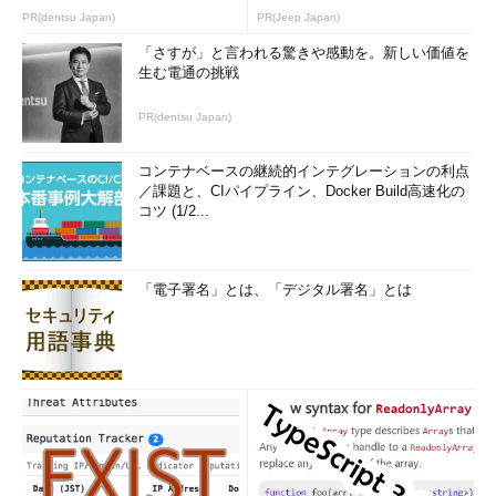
PR(dentsu Japan)
PR(Jeep Japan)
「さすが」と言われる驚きや感動を。新しい価値を
生む電通の挑戦
PR(dentsu Japan)
コンテナベースの継続的インテグレーションの利点
／課題と、CIパイプライン、Docker Build高速化の
コツ (1/2...
「電子署名」とは、「デジタル署名」とは