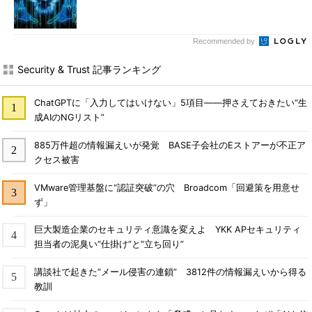
Recommended by
Security & Trust 記事ランキング
ChatGPTに「入力してはいけない」5項目――押さえておきたい“生
成AIのNGリスト”
885万件超の情報漏えいが発覚 BASE子会社のEストアーが不正ア
クセス被害
VMware管理基盤に“認証突破”の穴 Broadcom「回避策を用意せ
ず」
巨大製造企業のセキュリティ意識を変えよ YKK APセキュリティ
担当者の泥臭い“仕掛け”と“立ち回り”
講談社で起きた“メール侵害の連鎖” 3812件の情報漏えいから得る
教訓