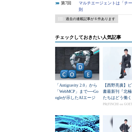
7
マルチエージェントは「チー
則
過去の連載記事が 6 件あります
チェックしておきたい人気記事
「Antigravity 2.0」から
【西野亮廣】ビ
「WebMCP」まで──Go
書最新刊『北極
ogleが示したAIエージ
たちはどう働く
ェント時代の開発基盤
PR(FINCHI on GOE