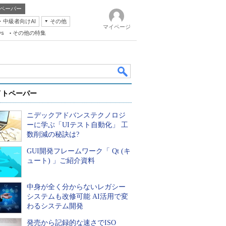
ペーパー
・中級者向けAI
その他
マイページ
ws
その他の特集
イトペーパー
ニデックアドバンステクノロジ
ーに学ぶ「UIテスト自動化」 工
数削減の秘訣は?
GUI開発フレームワーク「 Qt (キ
k
ュート) 」ご紹介資料
中身が全く分からないレガシー
システムも改修可能 AI活用で変
わるシステム開発
発売から記録的な速さでISO