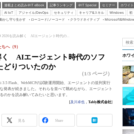
連載まとめ読み＠IT eBook
記事ランキング
＠IT Special
セミナー
ホワイト
AI IoT
アジャイル/DevOps
セキュリティ
キャリア&スキル
Windows
初
り動かし守り生かす
ローコード/ノーコード
クラウドネイティブ
Microsoft&Windo
Server & Storage
HTML5 + UX
 I/O 2026を読み解く AIエージェント時代の...
Smart & Social
ちへ（9）
Coding Edge
6を読み解く AIエージェント時代のソフ
ホワ
Java Agile
たどりついたのか
Database Expert
（1/3 ページ）
Linux ＆ OSS
.0、Gemini 3.5 Flash、WebMCPの試験運用開始、エージェントの並列実行
な発表が続きました。それらを並べて眺めながら、エージェント
Master of IP Networ
るのかを読み解いてみたいと思います。
Security & Trust
[
及川卓也
，
Tably株式会社
]
Test & Tools
Insider.NET
見る
Share
ブログ