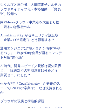
デジタル庁と厚労省、大病院電子カルテの
クラウドネイティブ化へ本格始動 「野良
PN」脱却へ
内VMwareクラウド事業者を大量切り捨
て 残るのは数社のみ
AlmaLinux 9.2」がセキュリティ認証取
、企業の“OS選定”にどう影響する？
「運用エンジニアは“燃え尽き予備軍”をや
るべし」 PagerDuty会長が語るインシデ
ト対応“進化論”
「AI時代、開発スピード／規模は認知限界
超え」 障害対応の初期調査15分をどう
「実質ゼロ」にした？
生から7年「OpenTelemetry」が異例のス
ードでCNCFの“卒業”に なぜ支持される
のか
AIブラウザの現実と構造的課題