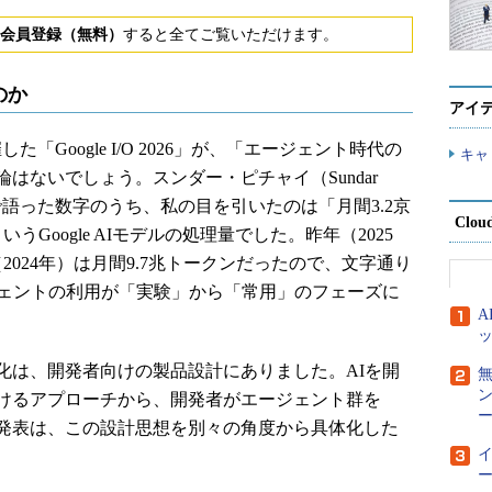
会員登録（無料）
すると全てご覧いただけます。
たのか
アイ
した「Google I/O 2026」が、「エージェント時代の
キャ
はないでしょう。スンダー・ピチャイ（Sundar
上で語った数字のうち、私の目を引いたのは「月間3.2京
Clou
うGoogle AIモデルの処理量でした。昨年（2025
2024年）は月間9.7兆トークンだったので、文字通り
ジェントの利用が「実験」から「常用」のフェーズに
は、開発者向けの製品設計にありました。AIを開
けるアプローチから、開発者がエージェント群を
ー
発表は、この設計思想を別々の角度から具体化した
ー