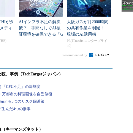
CHIがタ
AIインフラ不足の解決
大阪ガスが月2000時間
メディ
策？ 手間なしでAI検
の共有作業を削減！
証環境を確保できる「G
現場のAI活用術
oogle Colab CLI」
THE)
PR(ITmedia エンタープライ
ズ)
Recommended by
較（キーマンズネット）