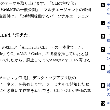
のテーマを取り上げます。「CLIの主役化」
離し」「WebMCPの一般公開」「マルチエージェントの並列
V
ownの位置付け」「24時間稼働するパーソナルエージェン
国
 CLIは「消えた」
「
得
の廃止と「Antigravity CLI」への一本化でした。
ude Code」やOpenAIの「Codex」の後塵を拝していたとは
め
ン
たから、廃止してまでAntigravity CLIへ寄せる
gravity CLIは、デスクトップアプリ版の
ージェントハーネス」を共有します。ターミナルで開始したセ
誕
ピ
に引き継いで作業を続行でき、CLIとGUIが等価の窓