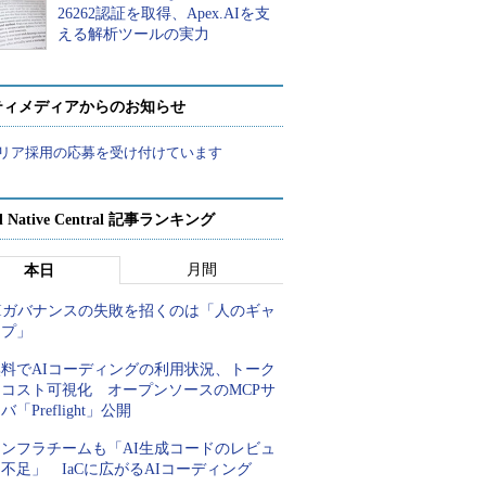
26262認証を取得、Apex.AIを支
える解析ツールの実力
ティメディアからのお知らせ
リア採用の応募を受け付けています
d Native Central 記事ランキング
月間
本日
AIガバナンスの失敗を招くのは「人のギャ
ップ」
無料でAIコーディングの利用状況、トーク
ンコスト可視化 オープンソースのMCPサ
バ「Preflight」公開
インフラチームも「AI生成コードのレビュ
不足」 IaCに広がるAIコーディング