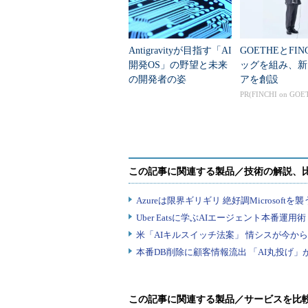
Antigravityが目指す「AI
GOETHEとFIN
開発OS」の野望と未来
ッグを組み、新
の開発者の姿
アを創設
PR(FINCHI on GOE
この記事に関連する製品／サービスを比