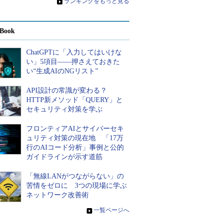
»
ランキングをもっと見る
Book
ChatGPTに「入力してはいけな
い」5項目――押さえておきた
い“生成AIのNGリスト”
API設計の常識が変わる？
HTTP新メソッド「QUERY」と
セキュリティ対策を学ぶ
フロンティアAIとサイバーセキ
ュリティ対策の現在地 「17万
行のAIコード分析」事例と公的
ガイドラインが示す道筋
「無線LANがつながらない」の
苦情をゼロに 3つの現場に学ぶ
ネットワーク改善術
»
一覧ページへ