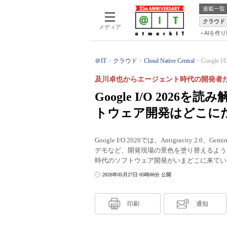
連載一覧
クラウド
メディア
AIを作
＠IT
クラウド
Cloud Native Central
Google
及川卓也からエージェント時代の開発者た
Google I/O 202
トウェア開発はどこに
Google I/O 2026では、Antigravity 2
デモなど、開発現場の景色を塗り替えるよう
時代のソフトウェア開発がいまどこに来てい
2026年05月27日 05時00分 公開
印刷
通知