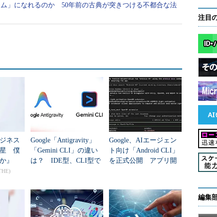
ム」になれるのか 50年前の古典が突きつける不都合な法
注目
ジネス
Google「Antigravity」
Google、AIエージェン
星 僕
「Gemini CLI」の違い
ト向け「Android CLI」
か』
は？ IDE型、CLI型で
を正式公開 アプリ開
分かれる開発体験
発が“3倍高速”に
THE)
編集