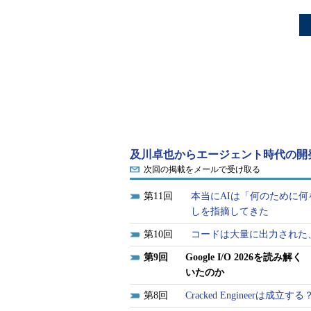
及川卓也からエージェント時代の開
次回の掲載をメールで受け取る
11
本当にAIは「何のために
しを指摘してきた
10
コードは大量に出力された
9
Google I/O 2026
いたのか
8
Cracked Engineer