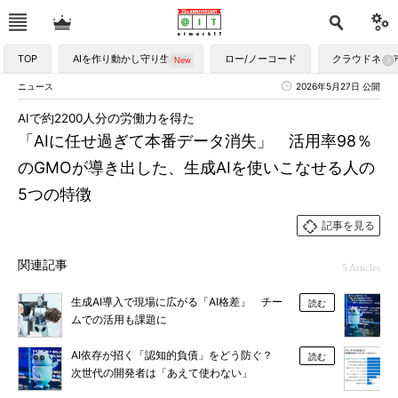
TOP
AIを作り動かし守り生かす
ロー/ノーコード
クラウドネイ
ニュース
2026年5月27日 公開
AIで約2200人分の労働力を得た
「AIに任せ過ぎて本番データ消失」 活用率98％
のGMOが導き出した、生成AIを使いこなせる人の
5つの特徴
記事を見る
関連記事
5 Articles
生成AI導入で現場に広がる「AI格差」 チー
読む
ムでの活用も課題に
AI依存が招く「認知的負債」をどう防ぐ？
読む
次世代の開発者は「あえて使わない」