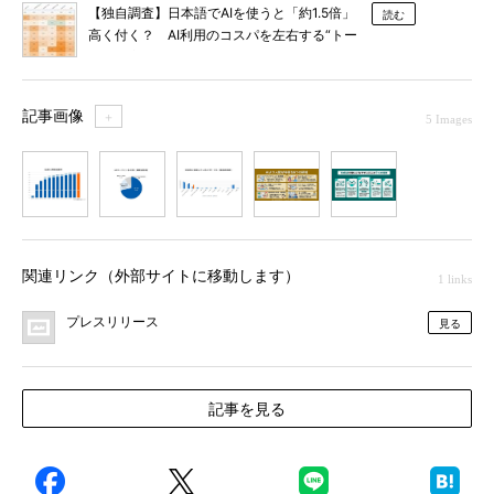
【独自調査】日本語でAIを使うと「約1.5倍」
読む
高く付く？ AI利用のコスパを左右する“トー
クン効率”を比較
記事画像
＋
5 Images
1
2
3
4
5
関連リンク（外部サイトに移動します）
1 links
プレスリリース
見る
記事を見る