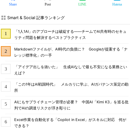
Share
Post
LINE
Hatena
Smart & Social 記事ランキング
「1人1AI」のアプローチは破綻する――チームでAI共有時のセキュ
リティ問題を解決するベストプラクティス
Markdownファイルが、AI時代の負債に？ Googleが提案する「ナ
レッジ標準化」の一手
「アイデア出しを抜いた」 生成AIなしで最も不安になる業務とい
えば？
「この1年はAI戦国時代」 メルカリに学ぶ、AIガバナンス策定の勘
所
AIにもサプライチェーン管理が必要？ 中国AI「Kimi K3」を巡る批
判でAIの調達リスクが浮き彫りに
Excel作業を自動化する「Copilot in Excel」がスキルに対応 何が
できる？