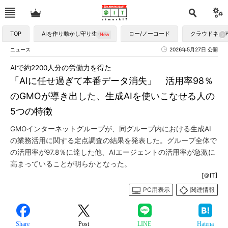
TOP
AIを作り動かし守り生かす
ロー/ノーコード
クラウドネイ
ニュース
2026年5月27日 公開
AIで約2200人分の労働力を得た
「AIに任せ過ぎて本番データ消失」 活用率98％
のGMOが導き出した、生成AIを使いこなせる人の
5つの特徴
GMOインターネットグループが、同グループ内における生成AI
の業務活用に関する定点調査の結果を発表した。グループ全体で
の活用率が97.8％に達した他、AIエージェントの活用率が急激に
高まっていることが明らかとなった。
[＠IT]
PC用表示
関連情報
Share
Post
LINE
Hatena