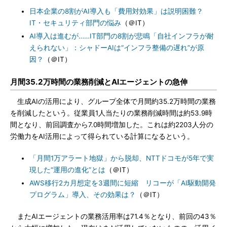
日本企業の8割がAI導入も「費用対効果」は説明困難？
IT・セキュリティ部門の悩み
（＠IT）
AI導入は進むが……IT部門の8割が悲鳴「自社インフラが耐
えられない」：シャドーAIは“インフラ整備の遅れ”が原
因？
（＠IT）
月間35.2万時間の業務削減とAIエージェントの急伸
生成AIの活用により、グループ全体で月間約35.2万時間の業務
を削減したという。従業員1人当たりの業務削減時間は約53.9時
間となり、前回調査から7.0時間増加した。これは約2203人分の
労働力をAI活用によって得られている計算になるという。
「月間1万アラート地獄」から脱却、NTTドコモが5年で実
現した“運用の進化”とは
（＠IT）
AWS移行2カ月想定を3週間に短縮 リコーが「AI駆動開発
プログラム」導入、その効果は？
（＠IT）
またAIエージェントの業務活用率は71.4％となり、前回の43％