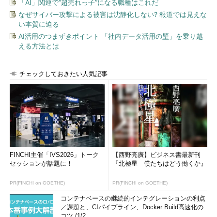
「AI」関連で“超売れっ子”になる職種はこれだ
なぜサイバー攻撃による被害は沈静化しない? 報道では見えな
い本質に迫る
AI活用のつまずきポイント 「社内データ活用の壁」を乗り越
える方法とは
チェックしておきたい人気記事
FINCHI主催「IVS2026」トーク
【西野亮廣】ビジネス書最新刊
セッションが話題に！
『北極星 僕たちはどう働くか』
PR(FINCHI on GOETHE)
PR(FINCHI on GOETHE)
コンテナベースの継続的インテグレーションの利点
／課題と、CIパイプライン、Docker Build高速化の
コツ (1/2...