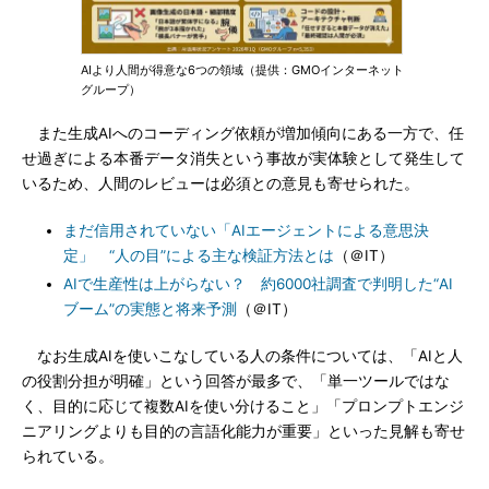
AIより人間が得意な6つの領域（提供：GMOインターネット
グループ）
また生成AIへのコーディング依頼が増加傾向にある一方で、任
せ過ぎによる本番データ消失という事故が実体験として発生して
いるため、人間のレビューは必須との意見も寄せられた。
まだ信用されていない「AIエージェントによる意思決
定」 “人の目”による主な検証方法とは
（＠IT）
AIで生産性は上がらない？ 約6000社調査で判明した“AI
ブーム”の実態と将来予測
（＠IT）
なお生成AIを使いこなしている人の条件については、「AIと人
の役割分担が明確」という回答が最多で、「単一ツールではな
く、目的に応じて複数AIを使い分けること」「プロンプトエンジ
ニアリングよりも目的の言語化能力が重要」といった見解も寄せ
られている。