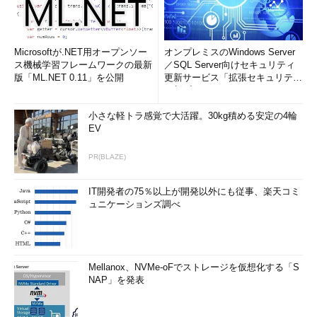
Microsoftが.NET用オープンソー
オンプレミスのWindows Server
ス機械学習フレームワークの最新
／SQL Server向けセキュリティ
版「ML.NET 0.11」を公開
更新サービス「拡張セキュリティ
更新プログ...
小さな軽トラ感覚で大活躍。30kg積める安定の4輪
EV
PR(BLAZE)
IT開発者の75％以上が開発以外にも従事、楽天コミ
ュニケーションズ調べ
Mellanox、NVMe-oFでストレージを仮想化する「S
NAP」を発表