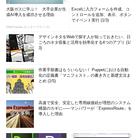
大阪ガスに学ぶ！ 大手企業が生
Excelに入力フォームを作成、コ
成AI導入を成功させる理由
ントロールを追加、表示、ボタン
でイベント実行 (1/3)
PR(ITmedia エンタープライズ)
デザインネタをWebで探す人が知っておきたい、日
ごろのネタ収集と活用を効率化する4つのアプリ (1/
3)
作業手順書はもういらない！ Puppetにおける自動
化の定義書「マニフェスト」の書き方と基礎文法ま
とめ (1/5)
高速で安全、安定した専用線接続が理想のシステム
構築のカギに――マンパワーが「ExpressRoute」を
導入した理由