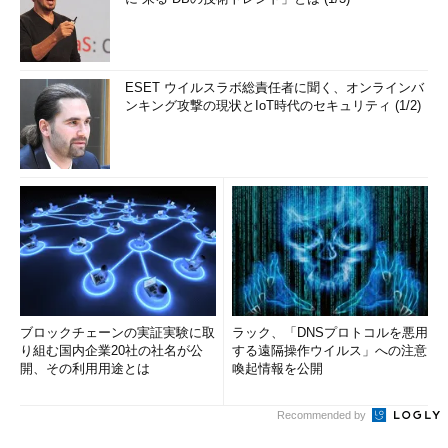
ESET ウイルスラボ総責任者に聞く、オンラインバ
ンキング攻撃の現状とIoT時代のセキュリティ (1/2)
ブロックチェーンの実証実験に取
ラック、「DNSプロトコルを悪用
り組む国内企業20社の社名が公
する遠隔操作ウイルス」への注意
開、その利用用途とは
喚起情報を公開
Recommended by