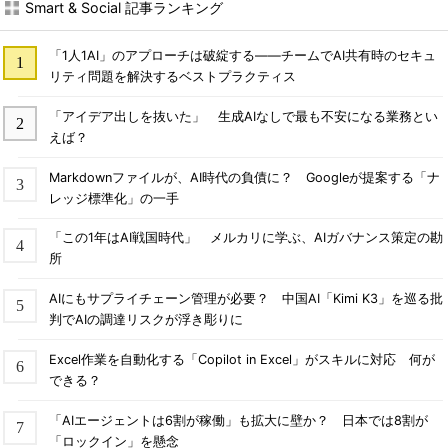
Smart & Social 記事ランキング
「1人1AI」のアプローチは破綻する――チームでAI共有時のセキュ
リティ問題を解決するベストプラクティス
「アイデア出しを抜いた」 生成AIなしで最も不安になる業務とい
えば？
Markdownファイルが、AI時代の負債に？ Googleが提案する「ナ
レッジ標準化」の一手
「この1年はAI戦国時代」 メルカリに学ぶ、AIガバナンス策定の勘
所
AIにもサプライチェーン管理が必要？ 中国AI「Kimi K3」を巡る批
判でAIの調達リスクが浮き彫りに
Excel作業を自動化する「Copilot in Excel」がスキルに対応 何が
できる？
「AIエージェントは6割が稼働」も拡大に壁か？ 日本では8割が
「ロックイン」を懸念