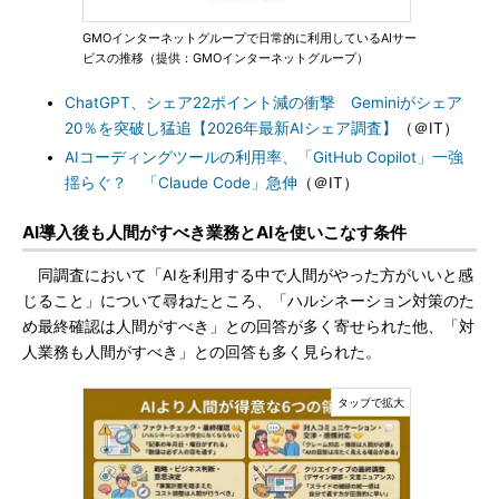
GMOインターネットグループで日常的に利用しているAIサー
ビスの推移（提供：GMOインターネットグループ）
ChatGPT、シェア22ポイント減の衝撃 Geminiがシェア
20％を突破し猛追【2026年最新AIシェア調査】
（＠IT）
AIコーディングツールの利用率、「GitHub Copilot」一強
揺らぐ？ 「Claude Code」急伸
（＠IT）
AI導入後も人間がすべき業務とAIを使いこなす条件
同調査において「AIを利用する中で人間がやった方がいいと感
じること」について尋ねたところ、「ハルシネーション対策のた
め最終確認は人間がすべき」との回答が多く寄せられた他、「対
人業務も人間がすべき」との回答も多く見られた。