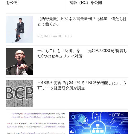
を公開
補版（RC）を公開
【西野亮廣】ビジネス書最新刊『北極星 僕たちは
どう働くか』
PR(FINCHI on GOETHE)
一にも二にも「防御」を――元CIAのCISOが提言し
た6つのセキュリティ対策
2018年の災害では34.2％で「BCPが機能した」、N
TTデータ経営研究所が調査