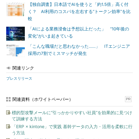
【独自調査】日本語でAIを使うと「約1.5倍」高く付
く？ AI利用のコスパを左右する“トークン効率”を比
較
「AIによる業務浸食は予想以上だった」 “10年後の
変化”がいま起きている
「こんな職場だと思わなかった……」 ITエンジニア
採用の7割でミスマッチが発生
関連リンク
プレスリリース
関連資料（ホワイトペーパー）
PR
標的型攻撃メールに“引っかかりやすい社員”を効果的に見つけ
て訓練する方法
「ERP × kintone」で実践 基幹データの入力・活用を柔軟に行
う方法