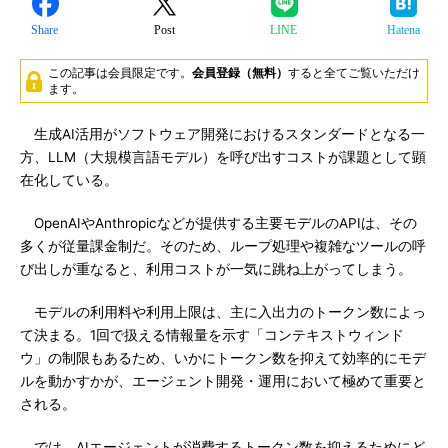
Share
Post
LINE
Hatena
この記事は会員限定です。
会員登録（無料）
すると全てご覧いただけ
ます。
生成AI活用がソフトウェア開発におけるスタンダードとなる一
方、LLM（大規模言語モデル）を呼び出すコストが課題として顕
在化している。
OpenAIやAnthropicなどが提供する主要モデルのAPIは、その
多くが従量課金制だ。そのため、ループ処理や複雑なツールの呼
び出しが重なると、利用コストが一気に跳ね上がってしまう。
モデルの利用料や利用上限は、主に入出力のトークン数によっ
て決まる。1回で扱える情報量を示す「コンテキストウィンド
ウ」の制限もあるため、いかにトークン数を抑えて効率的にモデ
ルを動かすかが、エージェント開発・運用において極めて重要と
される。
では、AIエージェントが消費するトークン数を抑えるためにど