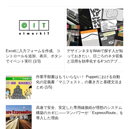
Excelに入力フォームを作成、コ
デザインネタをWebで探す人が知
ントロールを追加、表示、ボタン
っておきたい、日ごろのネタ収集
でイベント実行 (1/3)
と活用を効率化する4つのアプリ
(1/3)
作業手順書はもういらない！ Puppetにおける自動
化の定義書「マニフェスト」の書き方と基礎文法ま
とめ (1/5)
高速で安全、安定した専用線接続が理想のシステム
構築のカギに――マンパワーが「ExpressRoute」を
導入した理由