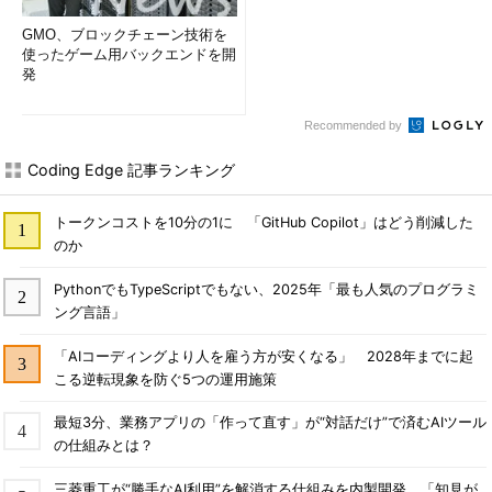
GMO、ブロックチェーン技術を
使ったゲーム用バックエンドを開
発
Recommended by
Coding Edge 記事ランキング
トークンコストを10分の1に 「GitHub Copilot」はどう削減した
のか
PythonでもTypeScriptでもない、2025年「最も人気のプログラミ
ング言語」
「AIコーディングより人を雇う方が安くなる」 2028年までに起
こる逆転現象を防ぐ5つの運用施策
最短3分、業務アプリの「作って直す」が“対話だけ”で済むAIツール
の仕組みとは？
三菱重工が“勝手なAI利用”を解消する仕組みを内製開発 「知見が