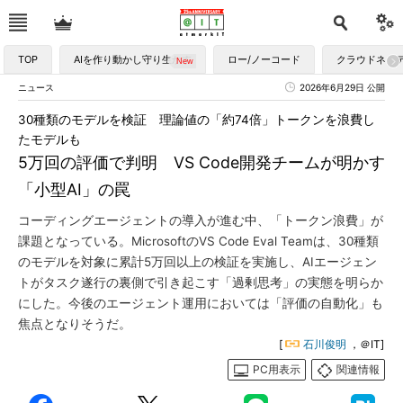
TOP
AIを作り動かし守り生かす
ロー/ノーコード
クラウドネイ
ニュース
2026年6月29日 公開
30種類のモデルを検証 理論値の「約74倍」トークンを浪費し
たモデルも
5万回の評価で判明 VS Code開発チームが明かす
「小型AI」の罠
コーディングエージェントの導入が進む中、「トークン浪費」が
課題となっている。MicrosoftのVS Code Eval Teamは、30種類
のモデルを対象に累計5万回以上の検証を実施し、AIエージェン
トがタスク遂行の裏側で引き起こす「過剰思考」の実態を明らか
にした。今後のエージェント運用においては「評価の自動化」も
焦点となりそうだ。
[
石川俊明
，＠IT]
PC用表示
関連情報