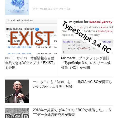
PR(ITmedia エンタープライズ)
NICT、サイバー脅威情報を自動
Microsoft、プログラミング言語
集約できるWebアプリ「EXIST」
「TypeScript 3.4」のリリース候
を公開
補版（RC）を公開
一にも二にも「防御」を――元CIAのCISOが提言し
た6つのセキュリティ対策
2018年の災害では34.2％で「BCPが機能した」、N
TTデータ経営研究所が調査