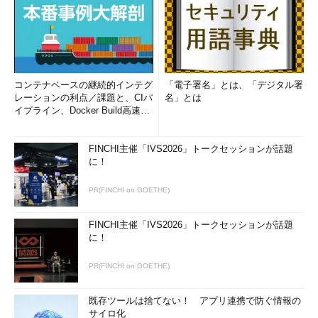
コンテナベースの継続的インテグ
「電子署名」とは、「デジタル署
レーションの利点／課題と、CIパ
名」とは
イプライン、Docker Build高速化
のコツ (1/2...
FINCHI主催「IVS2026」トークセッションが話題
に！
PR(FINCHI on GOETHE)
FINCHI主催「IVS2026」トークセッションが話題
に！
PR(FINCHI on GOETHE)
既存ツールは捨てない！ アプリ連携で防ぐ情報の
サイロ化