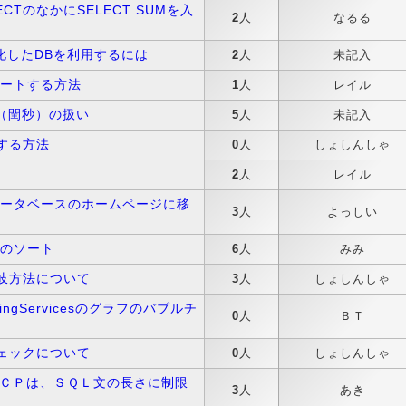
ELECTのなかにSELECT SUMを入
2
人
なるる
ラー化したDBを利用するには
2
人
未記入
ートする方法
1
人
レイル
う秒（閏秒）の扱い
5
人
未記入
新する方法
0
人
しょしんしゃ
2
人
レイル
ータベースのホームページに移
3
人
よっしい
のソート
6
人
みみ
分岐方法について
3
人
しょしんしゃ
rtingServicesのグラフのバブルチ
0
人
ＢＴ
チェックについて
0
人
しょしんしゃ
ＣＰは、ＳＱＬ文の長さに制限
3
人
あき