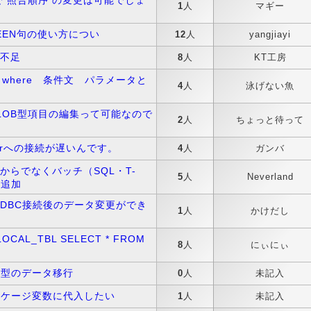
より前で 照合順序 の変更は可能でしょ
1
人
マギー
ETWEEN句の使い方につい
12
人
yangjiayi
域不足
8
人
KT工房
ジャ where 条件文 パラメータと
4
人
泳げない魚
 CLOB型項目の編集って可能なので
2
人
ちょっと待って
rverへの接続が遅いんです。
4
人
ガンバ
ディアからでなくバッチ（SQL・T-
5
人
Neverland
を追加
へのODBC接続後のデータ変更ができ
1
人
かけだし
LOCAL_TBL SELECT * FROM
8
人
にぃにぃ
es 日付型のデータ移行
0
人
未記入
ces パッケージ変数に代入したい
1
人
未記入