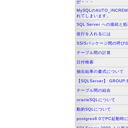
が・・・
MySQLのAUTO_INC
れてしまいます。
SQL Server への接続と
改行を入れるには
SSISパッケージ間の呼び
テーブル間の計算
日付検索
抽出結果の書式について
【SQLServer】 GROU
テーブル間の結合
oracleSQLについて
動的SQLについて
postgres8.0でPC