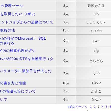
ess の管理ツール
3
人
銀閣寺在住
を取得したい（DB2）
4
人
ジン
エージェントジョブからの起動について
2
人
しょしんしゃ
の取得方法
15
人
s_saku
ーバの設定でMicrosoft SQL
0
人
yam
が出力される
ストアド内の検索処理が遅い
2
人
sig
Server2000のDTSを自動実行（タ
0
人
どらどら
QL文のパラメータに演算子を代入した
5
人
しい
の書き方と性能
16
人
TWZZ
 2008 の相違点等について
3
人
かさこ
いて
6
人
もんた
«前のページへ
1
|
2
|
3
|
4
|
5
|