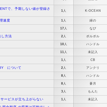
REMENTで、予期しない値が登録さ
1
人
K-OCEAN
処理速度
1
人
緑の
17
人
なび
出し方法
2
人
ポルポル
10
人
ハンドル
11
人
未記入
1
人
CB
P BY について
2
人
アンクリ
8
人
ハンドル
8
人
蒼月
3
人
もんた
起動時にサービスが立ち上がらない
1
人
未記入