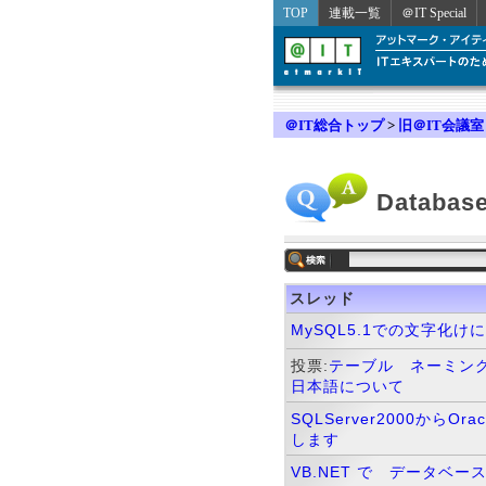
TOP
連載一覧
＠IT Special
＠IT総合トップ
>
旧＠IT会議室
Database
スレッド
MySQL5.1での文字化け
投票:
テーブル ネーミン
日本語について
SQLServer2000からO
します
VB.NET で データベ