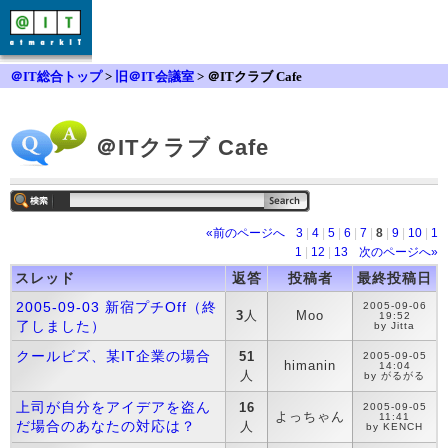
＠IT総合トップ
>
旧＠IT会議室
> ＠ITクラブ Cafe
＠ITクラブ Cafe
«前のページへ
3
|
4
|
5
|
6
|
7
|
8
|
9
|
10
|
1
1
|
12
|
13
次のページへ»
スレッド
返答
投稿者
最終投稿日
2005-09-03 新宿プチOff（終
2005-09-06
3
人
Moo
19:52
了しました）
by Jitta
クールビズ、某IT企業の場合
51
2005-09-05
himanin
14:04
人
by がるがる
上司が自分をアイデアを盗ん
16
2005-09-05
よっちゃん
11:41
だ場合のあなたの対応は？
人
by KENCH