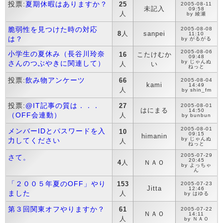
投票:
夏期休暇はありますか？
25
2005-08-11
未記入
09:58
人
by 綾瀬
脆弱性を見つけた時の対応
2005-08-08
8
人
sanpei
11:10
は？
by がるがる
2005-08-06
小学生の夏休み（長谷川玲奈
16
こたけむか
09:48
by じゃんぬ
さんのつぶやきに関連して）
人
い
ねっと
投票:
飲み物アンケーツ
66
2005-08-04
kami
14:49
人
by shin_fm
投票:
@IT記事の質は．．．
27
2005-08-01
はにまる
14:50
（OFF会連動）
人
by bunbun
2005-08-01
メンバーIDとパスワードを入
10
09:15
himanin
by じゃんぬ
力してください
人
ねっと
2005-07-29
さて。
20:45
4
人
ＮＡＯ
by よっちゃ
ん
「２００５年夏のOFF」やり
153
2005-07-23
Jitta
12:46
ました
人
by はゆる
第３回関東オフやりますか？
61
2005-07-22
ＮＡＯ
14:11
人
by ＮＡＯ