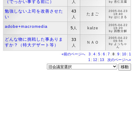
（でっかい事する前に）
人
by 杏仁豆腐
勉強しない上司を改善させた
43
2005-04-23
たまご
18:40
い
人
by はにまる
2005-04-22
adobe+macromedia
5
人
kalze
16:20
by 因数分解
2005-04-22
どんな物に挑戦した事ありま
33
06:56
ＮＡＯ
by よっちゃ
すか？（特大デザート等）
人
ん
«前のページへ
3
|
4
|
5
|
6
|
7
|
8
|
9
|
10
|
1
1
|
12
|
13
次のページへ»