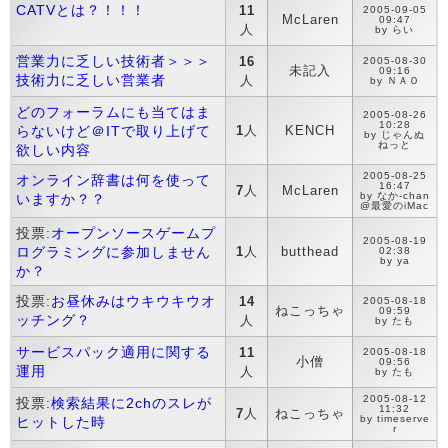
CATVとは？！！！
11
2005-09-05
McLaren
09:47
人
by らい
営業力に乏しい技術者＞＞＞
16
2005-08-30
未記入
09:16
技術力に乏しい営業者
人
by ＮＡＯ
どのフォーラムにも当てはま
2005-08-26
10:28
らないけど＠ITで取り上げて
1
人
KENCH
by じゃんぬ
ねっと
欲しい内容
2005-08-25
オンライン辞書は何を使って
16:47
7
人
McLaren
by なか-chan
いますか？？
@最愛のiMac
投票:
オープンソースゲームプ
2005-08-19
ログラミングに参加しません
1
人
butthead
02:38
by ya
か？
投票:
お昼休みはウキウキウオ
14
2005-08-18
ねこっちゃ
09:59
ッチング？
人
by たも
サービスパック適用に関する
11
2005-08-18
小僧
09:56
運用
人
by たも
2005-08-12
投票:
検索結果に2chのスレが
11:32
7
人
ねこっちゃ
by timeserve
ヒットした時
r