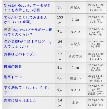
Crystal Reports データが無
2005-06-20
5
人
未記入
14:36
くても表示したい項目
by 未記入
でっかいことしてみません
153
2005-06-13
Jitta
12:25
か？（OFF企画）
人
by はゆる
投票:
あなたのプチサポセン度
2005-06-10
7
人
ＮＡＯ
12:26
ってどのくらい？
by hohojp
初心者SEが目指す所はどこな
24
2005-06-09
未記入
12:48
んでしょうか？
人
by 冬寂
お客様とのトラブル
17
2005-06-09
きのぴお
02:38
人
by るぱん
2005-06-03
機械の破棄
9
人
Jitta
09:54
by 綾瀬
2005-05-27
刑事ドラマ
0
人
睡蓮75
23:10
by 睡蓮75
2005-05-27
早く決めてくれ。(-。-) ボソ
10:38
9
人
ＮＡＯ
by なか-chan
ッ
@最愛のiMac
先輩に殴られました
14
2005-05-26
土居
11:17
人
by 無月 重造