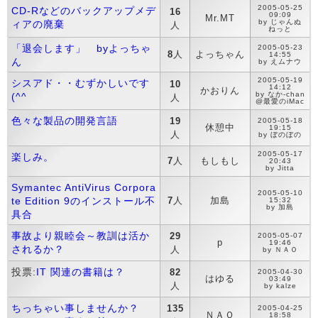
2005-05-25
CD-Rなどのバックアップメデ
16
09:09
Mr.MT
by じゃんぬ
ィアの廃棄
人
ねっと
「退会します」 byよっちゃ
2005-05-23
8
人
よっちゃん
14:55
ん
by えムナウ
2005-05-19
シスアド・・むずかしいです
10
14:12
かおりん
by なか-chan
(^^ゞ
人
@最愛のiMac
色々な製品の開発言語
19
2005-05-18
休憩中
19:15
人
by ぼのぼの
2005-05-17
楽しみ。
7
人
もしもし
20:43
by Jitta
Symantec AntiVirus Corpora
2005-05-10
te Edition 9のインストール不
7
人
加島
15:32
by 加島
具合
事故より親睦会～教訓は活か
29
2005-05-07
p
19:46
されるか？
人
by ＮＡＯ
投票:
IT 関連の書籍は？
82
2005-04-30
はゆる
03:49
人
by kalze
ちっちゃい事しませんか？
135
2005-04-25
ＮＡＯ
18:58