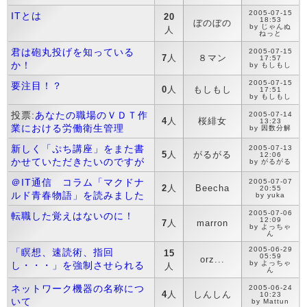
2005-07-15
ITとは
20
18:53
ぼのぼの
by じゃんぬ
人
ねっと
君は砲丸投げを知っている
2005-07-15
7
人
８マン
17:57
か！
by もしもし
2005-07-15
要注目！？
0
人
もしもし
17:51
by もしもし
投票:
あなたの職場のＶＤＴ作
2005-07-14
4
人
桜緋女
13:23
業における労働衛生管理
by 因数分解
新しく「ぷち講座」をまた書
2005-07-13
5
人
がるがる
12:06
かせていただきたいのですが
by がるがる
＠IT通信 コラム「マクドナ
2005-07-07
2
人
Beecha
20:55
ルド青春物語」を読みました
by yuka
2005-07-06
転職した覚えはないのに！
12:09
7
人
marron
by よっちゃ
ん
2005-06-29
「瞑想、速読術、指回
15
05:59
orz...
by よっちゃ
し・・・」を強制させられる
人
ん
ネットワーク機器の名称につ
2005-06-24
4
人
しんしん
10:23
いて
by Mattun