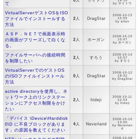
0
人
サイトウ
19:53
て
by サイトウ
VirtualServerゲストOSをISO
2008-10-15
ファイルでインストールする
2
人
DragStar
15:55
by atlan
方法
ＡＳＰ．ＮＥＴで画面表示時
2008-10-15
の画面がフリーズして白くな
2
人
ホーガン
10:47
by ホーガン
る。
ファイルサーバへの接続時間
2008-10-14
2
人
すろう
10:57
を制限したい
by すろう
VirtualServerでのゲストOS
2008-10-12
のISOファイルインストール
0
人
DragStar
19:32
by DragStar
方法
active directoryを使用し、ネ
ットワーク上のリンクステー
2008-10-11
2
人
hideji
22:03
ションにアクセス制限をかけ
by hideji
たい
「デバイス \Device\Harddisk
2008-10-10
13:00
0\D に不良ブロックがありま
4
人
Neverland
by Neverlan
d
す」の原因を教えてください
2008-10-09