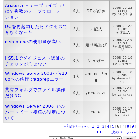
Arcserve＋テープライブラリ
2008-09-22
にて複数のテープでローテー
0
人
SEが好き
16:44
by SEが好き
ション
DCを再起動したらアクセスで
2008-09-22
2
人
未記入
13:02
きなくなった
by 未記入
2008-09-19
mshta.exeの使用量が高い
18:39
2
人
走り幅跳び
by 走り幅跳
び
IIS5.1でダイジェスト認証の
2008-09-19
0
人
シュガー
13:51
チェックが消せない
by シュガー
2008-09-18
Windows Server2003から20
James Pin
23:09
1
人
by James Pi
08への移行でadprepエラー
g
ng
2008-09-18
共有フォルダでファイル操作
01:30
0
人
yamakazu
by yamakaz
だけNG
u
Windows Server 2008 での
2008-09-17
ハートビート接続の設定につ
0
人
masa
23:17
by masa
いて
«前のページへ
1
|
2
|
3
|
4
|
5
|
6
|
7
|
8
|
9
|
10
|
11
次のページへ»