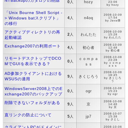
NTBackupのカタログの削除
0
人
hozy
23:06
by hozy
「Unix Bourne Shell Script -
2008-10-09
> Windows batスクリプト」
4
人
n4oq
17:54
by Java僧
の移行
アクティブディレクトリの再
2008-10-09
2
人
わんたた
15:28
起動確認
by わんたた
2008-10-09
Exchange2007の利用ポート
4
人
初心者
12:48
by 初心者
2008-10-08
リモートデスクトップでDCO
ｃｏｍｐａ
23:28
0
人
by ｃｏｍｐ
MでGUIを表示できる？
ｓｓ
ａｓｓ
2008-10-08
AD参加クライアントにおける
18:45
9
人
きくじろう
by きくじろ
WSUSの適用
う
WindowsServer2008上でのE
2008-10-08
0
人
ogr
15:23
xchange2007のバックアップ
by ogr
2008-10-08
削除できないフォルダがある
9
人
京
14:46
by 京
2008-10-07
直リンクの防止について
5
人
jp7
15:38
by さとし
クライアントPCがドメインに
2008-10-06