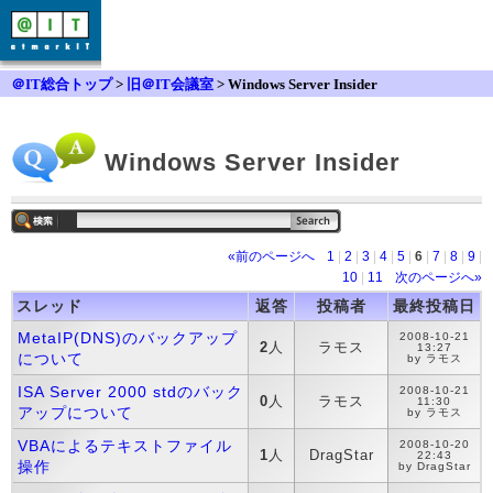
＠IT総合トップ
>
旧＠IT会議室
> Windows Server Insider
Windows Server Insider
«前のページへ
1
|
2
|
3
|
4
|
5
|
6
|
7
|
8
|
9
|
10
|
11
次のページへ»
スレッド
返答
投稿者
最終投稿日
MetaIP(DNS)のバックアップ
2008-10-21
2
人
ラモス
13:27
について
by ラモス
ISA Server 2000 stdのバック
2008-10-21
0
人
ラモス
11:30
アップについて
by ラモス
VBAによるテキストファイル
2008-10-20
1
人
DragStar
22:43
操作
by DragStar