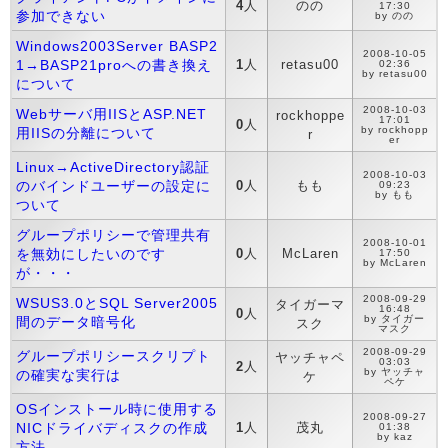
4
人
のの
17:30
参加できない
by のの
Windows2003Server BASP2
2008-10-05
1→BASP21proへの書き換え
1
人
retasu00
02:36
by retasu00
について
2008-10-03
Webサーバ用IISとASP.NET
rockhoppe
17:01
0
人
by rockhopp
用IISの分離について
r
er
Linux→ActiveDirectory認証
2008-10-03
のバインドユーザーの設定に
0
人
もも
09:23
by もも
ついて
グループポリシーで管理共有
2008-10-01
を無効にしたいのです
0
人
McLaren
17:50
by McLaren
が・・・
2008-09-29
WSUS3.0とSQL Server2005
タイガーマ
16:48
0
人
by タイガー
間のデータ暗号化
スク
マスク
2008-09-29
グループポリシースクリプト
ヤッチャペ
03:03
2
人
by ヤッチャ
の確実な実行は
ケ
ペケ
OSインストール時に使用する
2008-09-27
NICドライバディスクの作成
1
人
茂丸
01:38
by kaz
方法