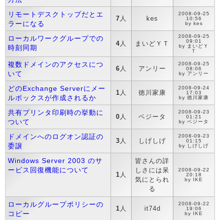
リモートデスクトップだとエ
2008-09-25
7
人
kes
10:56
ラーになる
by kes
2008-09-25
ローカルワークグループでの
09:01
4
人
まいどＹＴ
by まいどＹ
時刻同期
Ｔ
複数ドメインのアクセスにつ
2008-09-25
6
人
アンリー
08:06
いて
by アンリー
どのExchange Serverにメー
2008-09-24
1
人
徳川家康
17:03
ルボックスが作成されるか
by 徳川家康
共有プリンタ印刷時の挙動に
2008-09-23
0
人
ベジータ
01:21
ついて
by ベジータ
ドメインへのログオン認証の
2008-09-23
3
人
しげしげ
01:15
委譲
by しげしげ
Windows Server 2003 のサ
皆さんの詳
ービス回復機能について
しさには呆
2008-09-22
1
人
20:18
気にとられ
by IKE
る
ローカルグループポリシーの
2008-09-22
1
人
it74d
19:06
コピー
by IKE