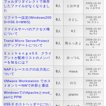
フォルダリダイレクトで保存
2008-10-20
したファイルがなくなりまし
0
人
とおやま
18:25
by とおやま
た
リファラー設定(Windows200
2008-10-20
0
人
さとし
11:05
3+IIS6.0+WMS)
by さとし
ファイルサーバのアクセス権
2008-10-20
3
人
KJ
08:04
について
by KJ
2008-10-17
Trend Micro ServerProtect
15:44
0
人
島らっきょ
by 島らっき
のアップデートについて
ょ
Ｅｘｃｈａｎｇｅ5.5 クライ
2008-10-17
アントが配布リストのメンバ
0
人
みっつん
14:07
by みっつん
ーを知るには？
NAPトレースログの出力先に
2008-10-17
0
人
masa
11:29
ついて
by masa
VMware Workstation でホス
2008-10-16
1
人
のり
06:55
トオンリーNWで外部と通信
by F/A
WindowsでのApacheとmod_
2008-10-15
0
人
platini
22:27
perlとPPM
by platini
IIS5.0 ホストヘッダーについ
2008-10-15