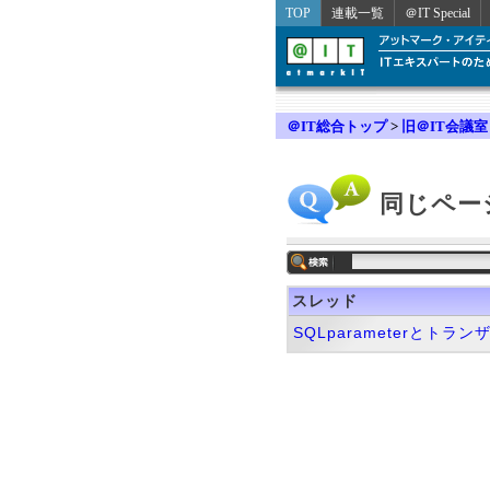
TOP
連載一覧
＠IT Special
＠IT総合トップ
>
旧＠IT会議室
同じペー
スレッド
SQLparameterとトラ