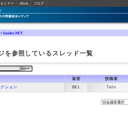
セミナー
eBook
ブログ
>
Insider.NET
ジを参照しているスレッド一覧
返答
投稿者
ンザクション
20
人
Taito