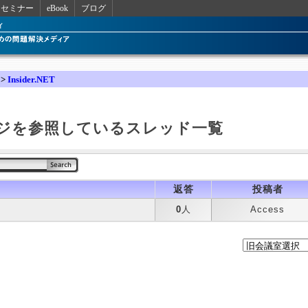
セミナー
eBook
ブログ
>
Insider.NET
ジを参照しているスレッド一覧
返答
投稿者
0
人
Access