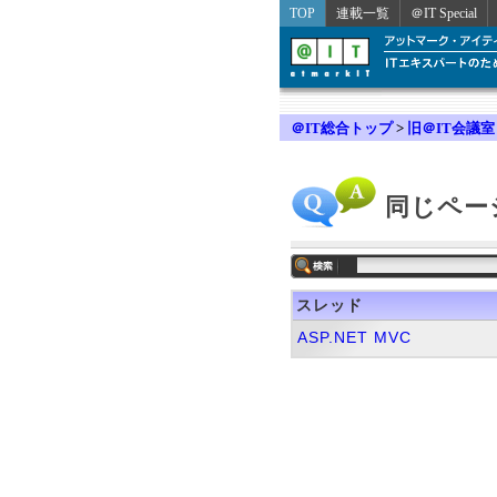
TOP
連載一覧
＠IT Special
＠IT総合トップ
>
旧＠IT会議室
同じペー
スレッド
ASP.NET MVC