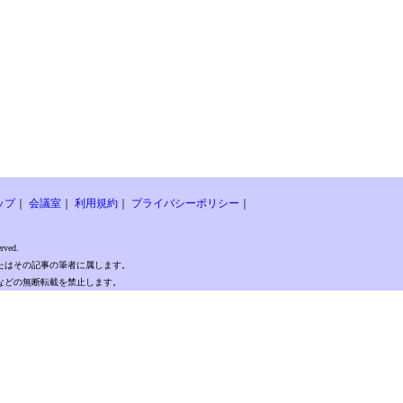
ップ
｜
会議室
｜
利用規約
｜
プライバシーポリシー
｜
rved.
たはその記事の筆者に属します。
などの無断転載を禁止します。