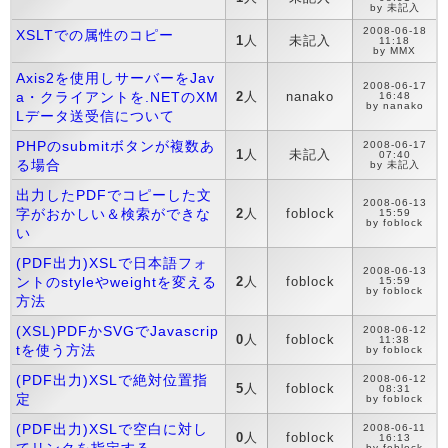
by 未記入
2008-06-18
XSLTでの属性のコピー
1
人
未記入
11:18
by MMX
Axis2を使用しサーバーをJav
2008-06-17
a・クライアントを.NETのXM
2
人
nanako
16:48
by nanako
Lデータ送受信について
PHPのsubmitボタンが複数あ
2008-06-17
1
人
未記入
07:40
る場合
by 未記入
出力したPDFでコピーした文
2008-06-13
字がおかしい＆検索ができな
2
人
foblock
15:59
by foblock
い
(PDF出力)XSLで日本語フォ
2008-06-13
ントのstyleやweightを変える
2
人
foblock
15:59
by foblock
方法
(XSL)PDFかSVGでJavascrip
2008-06-12
0
人
foblock
11:38
tを使う方法
by foblock
(PDF出力)XSLで絶対位置指
2008-06-12
5
人
foblock
08:31
定
by foblock
(PDF出力)XSLで空白に対し
2008-06-11
0
人
foblock
16:13
by foblock