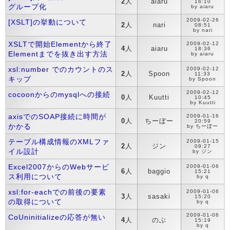
2
人
aiaru
16:10
グループ化
by aiaru
2009-02-26
[XSLT]の挙動について
2
人
nari
08:51
by nari
XSLTで開始Elementから終了
2009-02-12
4
人
aiaru
18:36
Elementまでを抜き出す方法
by aiaru
xsl:number でのカウントのス
2009-02-12
2
人
Spoon
11:33
キップ
by Spoon
2009-02-12
cocoonからのmysqlへの接続
0
人
Kuutti
10:45
by Kuutti
axisでのSOAP接続に時間が
2009-01-16
0
人
ちーぼー
20:59
かかる
by ちーぼー
テーブル構成情報のXMLファ
2009-01-15
2
人
ジン
09:27
イル設計
by ジン
Excel2007からのWebサービ
2009-01-06
6
人
baggio
15:21
ス利用について
by q
xsl:for-eachでの前後の要素
2009-01-06
3
人
sasaki
15:20
の取得について
by q
2009-01-06
CoUninitializeの応答が無い
4
人
のぶ
15:19
by q