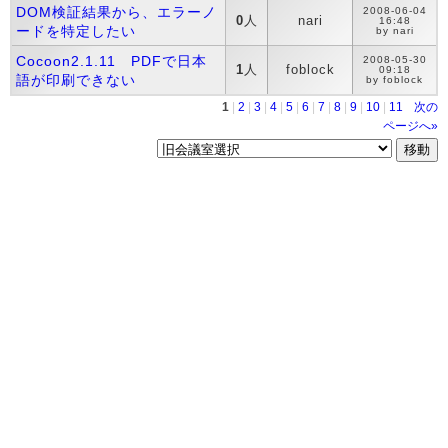
DOM検証結果から、エラーノ
2008-06-04
0
人
nari
16:48
ードを特定したい
by nari
Cocoon2.1.11 PDFで日本
2008-05-30
1
人
foblock
09:18
語が印刷できない
by foblock
1
|
2
|
3
|
4
|
5
|
6
|
7
|
8
|
9
|
10
|
11
次の
ページへ»