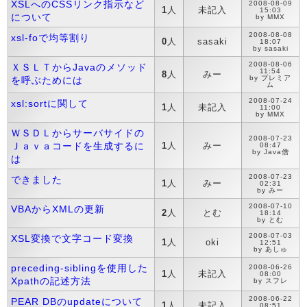
XSLへのCSSリンク指示など
2008-08-09
1
人
未記入
15:03
について
by MMX
2008-08-08
xsl-foで均等割り
0
人
sasaki
18:07
by sasaki
2008-08-06
ＸＳＬＴからJavaのメソッド
11:54
8
人
みー
by プレミア
を呼ぶためには
ム
2008-07-24
xsl:sortに関して
1
人
未記入
11:00
by MMX
ＷＳＤＬからサーバサイドの
2008-07-23
Ｊａｖａコードを生成するに
1
人
みー
08:47
by Java僧
は
2008-07-23
できました
1
人
みー
02:31
by みー
2008-07-10
VBAからXMLの更新
2
人
とむ
18:14
by とむ
2008-07-03
XSL変換で文字コード変換
1
人
oki
12:51
by あしゅ
preceding-siblingを使用した
2008-06-26
1
人
未記入
08:00
Xpathの記述方法
by スフレ
2008-06-22
PEAR DBのupdateについて
1
人
未記入
08:51