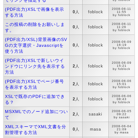
てリンクを指定する
(PDF出力)XSLで画像を表示
2008-06-11
0
人
foblock
11:55
する方法
by foblock
この投稿の削除をお願いしま
2008-06-11
0
人
foblock
11:26
す。
by foblock
(PDF出力/XSL)背景画像のSV
2008-06-09
Gの文字選択・Javascriptを
0
人
foblock
16:19
by foblock
使う方法
(PDF出力)XSLで新しいウイ
2008-06-09
ンドウにリンク先を表示する
2
人
foblock
15:21
by foblock
方法
(PDF出力)XSLでページ番号
2008-06-06
2
人
foblock
15:01
を表示する方法
by foblock
XSLで既存のPDFに追加でき
2008-06-06
2
人
foblock
08:43
る？
by foblock
MSXMLでのノード追加につい
2008-06-05
2
人
sasaki
09:22
て
by sasaki
XMLスキーマでXML文書を分
2008-06-04
0
人
masa
21:09
割管理する方法
by masa