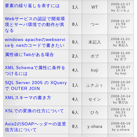
2008-12-17
要素の繰り返しを表すには
1
人
WT
10:30
by だっちょ
Webサービスの認証で開発環
2008-11-27
境とサーバ環境での動作が異
0
人
つー
21:59
by つー
なる
windows apacheのwebservi
2008-11-21
0
人
未記入
13:42
ceを.netのコードで書きたい
by 未記入
2008-11-05
属性値にTabがある場合
2
人
ボブ
11:10
by ボブ
XML Schemaで属性に条件を
2008-10-27
4
人
koji
18:33
つけるには
by koji
SQL Server 2005 の XQuery
2008-10-20
1
人
ふナぷぅ
11:23
で OUTER JOIN
by ふナぷぅ
2008-10-14
XMLスキーマの書き方
4
人
セイン
18:54
by 茶ぴお
2008-10-12
XSLでの変換の仕方について
6
人
ひろ
00:23
by ひろ
Axis2のSOAPヘッダーの送受
2008-09-18
0
人
y.ohara
09:44
信方法について
by y.ohara