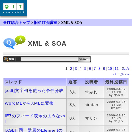
＠IT総合トップ
>
旧＠IT会議室
> XML & SOA
XML & SOA
1
|
2
|
3
|
4
|
5
|
6
|
7
|
8
|
9
|
10
|
11
次の
ページへ»
スレッド
返答
投稿者
最終投稿日
2009-04-09
[xslt]文字列を使った条件分岐
3
人
すみれ
14:29
by すみれ
2009-03-25
WordMLからXMLに変換
8
人
hirotan
16:30
by kmt
IE7のフィード表示のようなxs
2009-02-26
0
人
マリン
16:43
l
by マリン
[XSLT]同一階層のElementの
2009-02-26