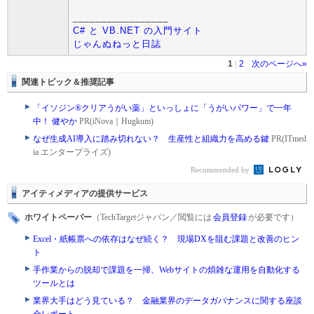
_________________
C# と VB.NET の入門サイト
じゃんぬねっと日誌
1
|
2
次のページへ»
関連トピック＆推奨記事
「イソジン®クリアうがい薬」といっしょに「うがいパワー」で一年
中！ 健やか
PR(iNova｜Hugkum)
なぜ生成AI導入に踏み切れない？ 生産性と組織力を高める鍵
PR(ITmed
ia エンタープライズ)
Recommended by
アイティメディアの提供サービス
ホワイトペーパー
（TechTargetジャパン／閲覧には
会員登録
が必要です）
Excel・紙帳票への依存はなぜ続く？ 現場DXを阻む課題と改善のヒン
ト
手作業からの脱却で課題を一掃、Webサイトの煩雑な運用を自動化する
ツールとは
業界大手はどう見ている？ 金融業界のデータガバナンスに関する座談