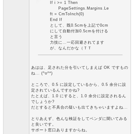
If i >= 1 Then
PageSettings.Margins.Le
ft = CmToInch(0)
End If
として、既0.5cmを上記で0cm
にして自動付加0.5cmを付ける
と言う
力技に…一応回避されてます
が、なんだかな（ＴＴ
あはは、足された分を引いてしまえば OK ですもの
ね... (^o^*)
ところで、0.5 に設定しているから、0.5 余分に設
定されているんですかね?
たとえば、1.0 にすると、1.0 余分に設定されるん
でしょうか?
だとすると不具合の疑いも出てきちゃいますよね...
とりあえず、色んな検証をしてベンダに聞いてみる
と良いです。
サポート窓口ありますからね。