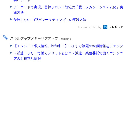
会レポート
ノーコードで実現、基幹フロント領域の「脱・レガシーシステム化」実
践方法
失敗しない「CRMマーケティング」の実践方法
Recommended by
スキルアップ／キャリアアップ
（JOB@IT）
【エンジニア求人情報、増加中！】いますぐ話題の転職情報をチェック
＜派遣・フリーで働くメリットとは？＞派遣・業務委託で働くエンジニ
アのお役立ち情報