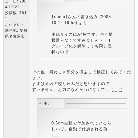
ュー日: 200
4/12/22
投稿数: 781
†raimu†さんの書き込み (2005-
1
10-12 16:58) より:
お住まい・
勤務地: 愛知
用紙サイズはA4横です。色々情
県名古屋市
報足らなくてすみません（ＴＴ
グループ化を解除しても同じ症
状なので…
その他、疑わしき部分を撤去して検証してみてくだ
さい。
まずは原因の絞り込みだと思いますので...
すいません、お力になれそうになくて... (;_ _)
引用:
0.5cm自動で付加されているら
しいで、自動で付加される前
に、