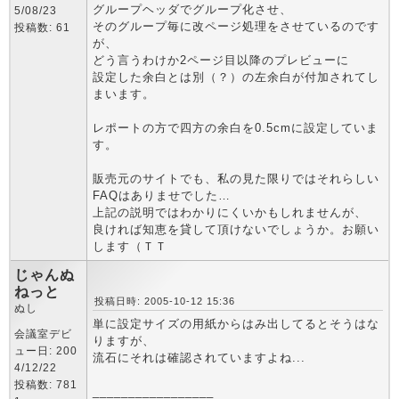
グループヘッダでグループ化させ、
5/08/23
そのグループ毎に改ページ処理をさせているのです
投稿数: 61
が、
どう言うわけか2ページ目以降のプレビューに
設定した余白とは別（？）の左余白が付加されてし
まいます。
レポートの方で四方の余白を0.5cmに設定していま
す。
販売元のサイトでも、私の見た限りではそれらしい
FAQはありませでした…
上記の説明ではわかりにくいかもしれませんが、
良ければ知恵を貸して頂けないでしょうか。お願い
します（ＴＴ
じゃんぬ
ねっと
投稿日時: 2005-10-12 15:36
ぬし
単に設定サイズの用紙からはみ出してるとそうはな
会議室デビ
りますが、
ュー日: 200
流石にそれは確認されていますよね...
4/12/22
投稿数: 781
_________________