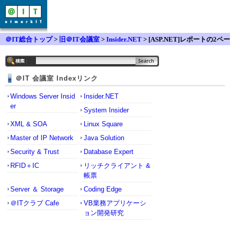
＠IT総合トップ
>
旧＠IT会議室
>
Insider.NET
> [ASP.NET]レポートの2ペー
ジ目以降、勝手に余白が付加される
＠IT 会議室 Indexリンク
Windows Server Insid
Insider.NET
er
System Insider
XML & SOA
Linux Square
Master of IP Network
Java Solution
Security & Trust
Database Expert
RFID＋IC
リッチクライアント &
帳票
Server ＆ Storage
Coding Edge
＠ITクラブ Cafe
VB業務アプリケーシ
ョン開発研究