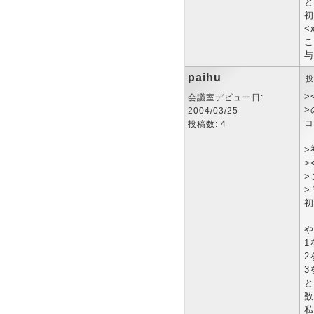
と
初
<
こ
与
paihu
投
>
会議室デビュー日:
>
2004/03/25
コ
投稿数: 4
>
>
>
>
初
や
1
2
3
と
数
私