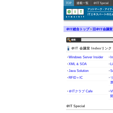
TOP
連載一覧
＠IT Special
＠IT総合トップ
>
旧＠IT会議室
＠IT 会議室 Indexリンク
Windows Server Insider
I
XML & SOA
L
Java Solution
S
RFID＋IC
＠ITクラブ Cafe
＠IT Special