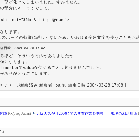
一部が化けてしまいました。すみません。
の部分は＆ｌｔ；でして、
xsl:if test="$No ＆ｌｔ； @num">
なります。
このボードの特徴に詳しくないため、いわゆる全角文字を使うことをお許
稿日時: 2004-03-28 17:02
るほど、そういう方法がありましたか…
強になります。
sl:numberでvalueが使えることは知りませんでした。
報ありがとうございます。
 メッセージ編集済み 編集者: paihu 編集日時 2004-03-28 17:08 ]
乗体験
PR(Jeep Japan)
大阪ガスが月2000時間の共有作業を削減！ 現場のAI活用術
ビス