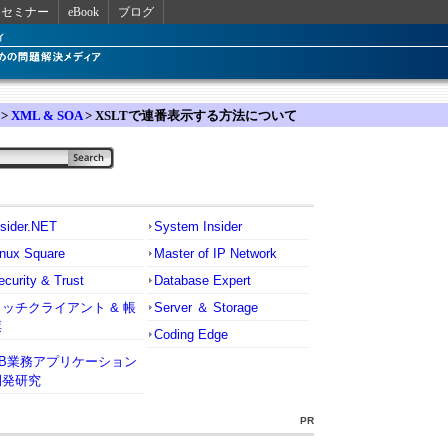
セミナー
eBook
ブログ
>
XML & SOA
> XSLTで連番表示する方法について
nsider.NET
System Insider
inux Square
Master of IP Network
ecurity & Trust
Database Expert
リッチクライアント & 帳
Server ＆ Storage
票
Coding Edge
VB業務アプリケーション
開発研究
PR