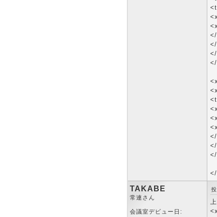
<t
<x
<
</
</
</
<
<
<
<
<
<x
<
</
</
<
</
TAKABE
投
常連さん
上
<
会議室デビュー日: