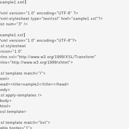
sample1.xml】
?xml version="1.0" encoding="UTF-8" ?>
?xml-stylesheet type="text/xsl" href="sample1.xsl"?>
ist num="3" />
sample1.xsl】
?xml version="1.0" encoding="UTF-8"?>
sl:stylesheet
rsion="1.0"
mlns:xsl="http://www.w3.org/1999/XSL/Transform"
mlns="http://www.w3.org/1999/xhtml">
xsl:template match="/">
html>
head><title>sample1</title></head>
body>
sl:apply-templates />
/body>
/html>
/xsl:template>
sl:template match="list">
table border="1">