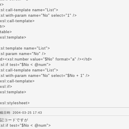
r>
sl:call-template name="List">
xsl:with-param name="No" select="1" />
xsl:call-template>
tr>
table>
/xsl:template>
xsl:template name="List">
xsl:param name="No" />
td><xsl:number value="$No" format="a" /></td>
xsl:if test="$No < @num">
sl:call-template name="List">
xsl:with-param name="No" select="$No + 1" />
xsl:call-template>
xsl:if>
/xsl:template>
xsl:stylesheet>
稿日時: 2004-03-25 17:43
記コードですが
xsl:if test="$No < @num">