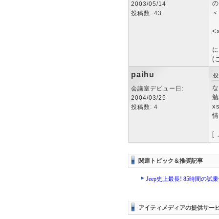
の
2003/05/14
＜
投稿数: 43
<
に
(
paihu
投
な
会議室デビュー日:
勉
2004/03/25
x
投稿数: 4
情
[
関連トピック＆推奨記事
Jeep史上最長! 85時間の試
アイティメディアの提供サー