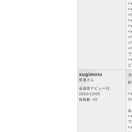
<
<
<
<
<x
<
</
</
<
で
<
ど
sugimoto
投
常連さん
杉
会議室デビュー日:
<
2002/12/05
の
投稿数: 45
あ
<
で
<