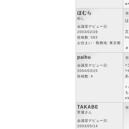
a
ほむら
投
ぬし
ほ
会議室デビュー日:
文
2003/02/28
s
投稿数: 583
お住まい・勤務地: 東京都
＃
paihu
投
>
会議室デビュー日:
>
2004/03/25
あ
投稿数: 4
>
も
x
TAKABE
投
常連さん
p
会議室デビュー日:
2003/05/14