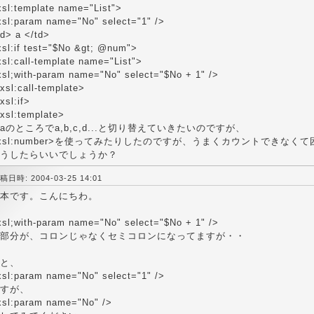
xsl:template name="List">
xsl:param name="No" select="1" />
td> a </td>
xsl:if test="$No &gt; @num">
sl:call-template name="List">
xsl;with-param name="No" select="$No + 1" />
xsl:call-template>
xsl:if>
/xsl:template>
aのところでa,b,c,d...と切り替えていきたいのですが、
xsl:number>を使ってみたりしたのですが、うまくカウントできなく
うしたらいいでしょうか？
稿日時: 2004-03-25 14:01
本です。こんにちわ。
xsl;with-param name="No" select="$No + 1" />
部分が、コロンじゃなくセミコロンになってますが・・
と、
xsl:param name="No" select="1" />
すが、
xsl:param name="No" />