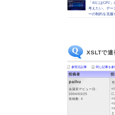
XSLTで
参照元記事
同じ記事を参
投稿者
投
paihu
投
<l
会議室デビュー日:
に
2004/03/25
<
投稿数: 4
<
<
と