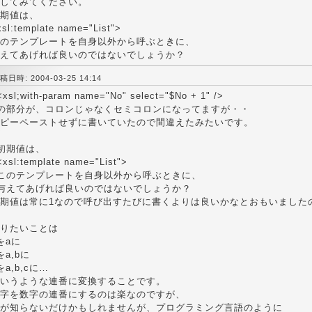
してみてください。
期値は、
xsl:template name="List">
のテンプレートを自身以外から呼ぶときに、
えてあげれば良いのではないでしょうか？
稿日時: 2004-03-25 14:14
<xsl;with-param name="No" select="$No + 1" />
の部分が、コロンじゃなくセミコロンになってますが・・
ピーペーストせずに書いていたので間違えたみたいです。
初期値は、
<xsl:template name="List">
このテンプレートを自身以外から呼ぶときに、
与えてあげれば良いのではないでしょうか？
期値は常に1なので呼び出すたびに書くよりは良いかなとおもいました
りたいことは
をaに
をa,bに
をa,b,cに…
いうような連番に変換することです。
字を数字の連番にするのは楽なのですが、
が知らないだけかもしれませんが、プログラミング言語のように