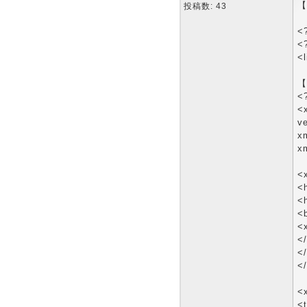
【
投稿数: 43
<
<
<l
【
<
<x
ve
x
x
<
<
<
<
<x
<
<
<
<x
<