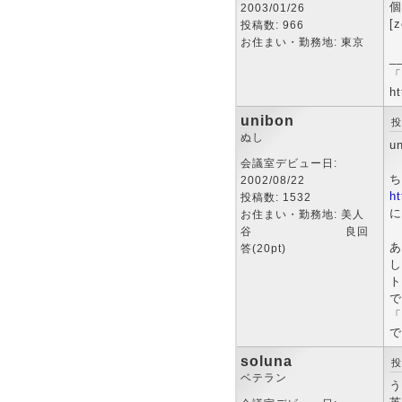
個
2003/01/26
[
投稿数: 966
お住まい・勤務地: 東京
_
「
ht
unibon
投
ぬし
u
会議室デビュー日:
ち
2002/08/22
ht
投稿数: 1532
に
お住まい・勤務地: 美人
谷 良回
あ
答(20pt)
し
ト
で
「
で
soluna
投
ベテラン
う