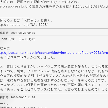
人的には、混同される理由がわからないですけどね。
zero suppress]という言葉の意味をそのまま捉えればよいだけの話
________________
伝える」とは「人に云う」と書く。
tp://d.hatena.ne.jp/NAL-6295/
稿日時: 2004-08-26 09:55
nibon です。こんにちわ。
なみに、
tp://jibun.atmarkit.co.jp/scenter/bbs/viewtopic.php?topic=904&fo
も「ゼロサプレス」が出ていました。
と、昔話になりますが、ハードウェアで表示装置を作ると、なにも考慮
まうので、別途、ゼロサプレスの機能を追加しないといけなかったもの
ウェアの標準的な API はゼロサプレスされた結果を返すのが普通な
は、逆にゼロを付ける処理を追加するかしないか、を考えるだけです。
ゼロサプレス」の必要性が高かったのでその言葉が頭に残っていて、つ
も「あっ、そこはゼロサプレスにしてね」と言ってしまったのでしょう
稿日時: 2004-08-26 11:14
ーん。