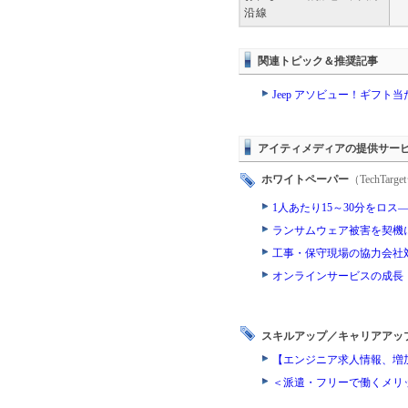
沿線
関連トピック＆推奨記事
Jeep アソビュー！ギフト
アイティメディアの提供サー
ホワイトペーパー
（TechTa
1人あたり15～30分をロ
ランサムウェア被害を契機
工事・保守現場の協力会社
オンラインサービスの成長
スキルアップ／キャリアアッ
【エンジニア求人情報、増
＜派遣・フリーで働くメリ