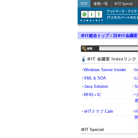
TOP
連載一覧
＠IT Special
＠IT総合トップ
>
旧＠IT会議室
＠IT 会議室 Indexリンク
Windows Server Insider
I
XML & SOA
L
Java Solution
S
RFID＋IC
＠ITクラブ Cafe
＠IT Special