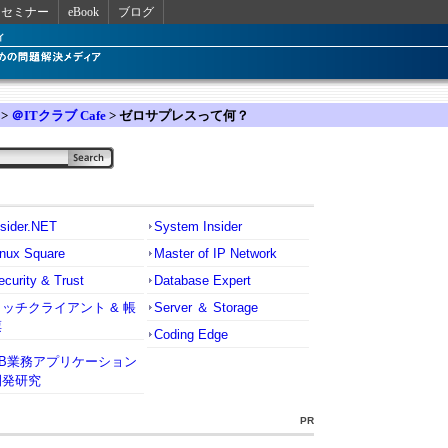
セミナー
eBook
ブログ
>
＠ITクラブ Cafe
> ゼロサプレスって何？
nsider.NET
System Insider
inux Square
Master of IP Network
ecurity & Trust
Database Expert
リッチクライアント & 帳
Server ＆ Storage
票
Coding Edge
VB業務アプリケーション
開発研究
PR