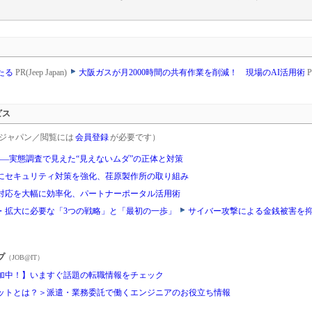
当たる
PR(Jeep Japan)
大阪ガスが月2000時間の共有作業を削減！ 現場のAI活用術
ビス
rgetジャパン／閲覧には
会員登録
が必要です）
ス――実態調査で見えた“見えないムダ”の正体と対策
にセキュリティ対策を強化、荏原製作所の取り組み
対応を大幅に効率化、パートナーポータル活用術
・拡大に必要な「3つの戦略」と「最初の一歩」
サイバー攻撃による金銭被害を
プ
（JOB@IT）
加中！】いますぐ話題の転職情報をチェック
ットとは？＞派遣・業務委託で働くエンジニアのお役立ち情報