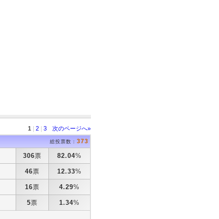
1
|
2
|
3
次のページへ»
373
総投票数：
306
票
82.04
%
46
票
12.33
%
16
票
4.29
%
5
票
1.34
%