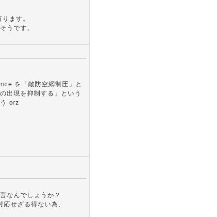
有ります。
そうです。
efence を「敵防空網制圧」と
の出現を抑制する」という
 orz
言なんでしょうか？
対応せざる得ない為、