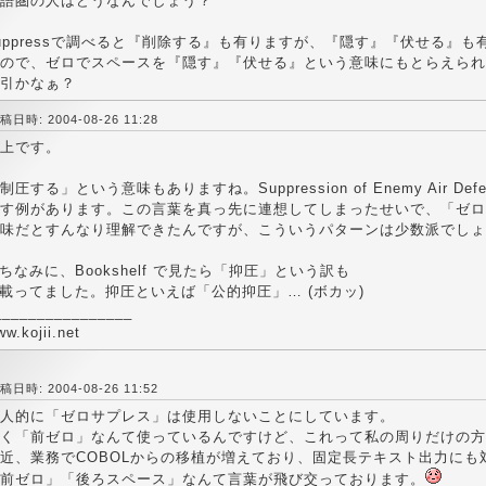
語圏の人はどうなんでしょう？
uppressで調べると『削除する』も有りますが、『隠す』『伏せる』も
ので、ゼロでスペースを『隠す』『伏せる』という意味にもとらえられ
引かなぁ？
稿日時: 2004-08-26 11:28
上です。
制圧する」という意味もありますね。Suppression of Enemy Air D
す例があります。この言葉を真っ先に連想してしまったせいで、「ゼロ
味だとすんなり理解できたんですが、こういうパターンは少数派でしょう
 ちなみに、Bookshelf で見たら「抑圧」という訳も
 載ってました。抑圧といえば「公的抑圧」… (ボカッ)
________________
w.kojii.net
稿日時: 2004-08-26 11:52
人的に「ゼロサプレス」は使用しないことにしています。
く「前ゼロ」なんて使っているんですけど、これって私の周りだけの方
近、業務でCOBOLからの移植が増えており、固定長テキスト出力にも
前ゼロ」「後ろスペース」なんて言葉が飛び交っております。