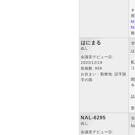
＃
用
h
ht
推
はにまる
投
ぬし
は
会議室デビュー日:
私
2003/12/19
コ
投稿数: 969
お住まい・勤務地: 誤字脱
聞
字の国
今
話
形
NAL-6295
投
ぬし
N
会議室デビュー日: