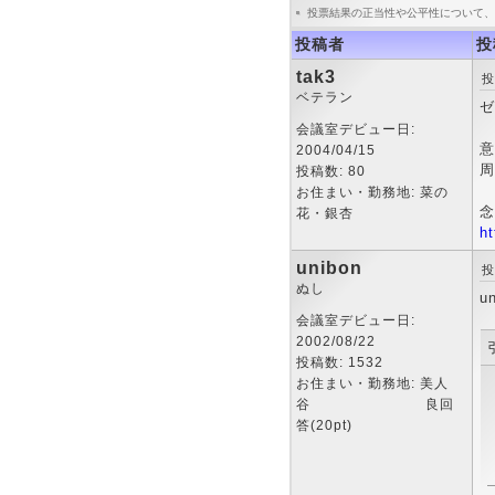
投票結果の正当性や公平性について、
投稿者
投
tak3
投
ベテラン
ゼ
会議室デビュー日:
意
2004/04/15
周
投稿数: 80
お住まい・勤務地: 菜の
念
花・銀杏
h
unibon
投
ぬし
u
会議室デビュー日:
2002/08/22
投稿数: 1532
お住まい・勤務地: 美人
谷 良回
答(20pt)