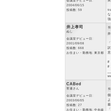
英
会議室デビュー日:
2004/06/15
s
投稿数: 59
な
強
井上孝司
投
ぬし
井
会議室デビュー日:
「
2001/09/08
訳
投稿数: 668
意
お住まい・勤務地: 東京都
#
#
_
ww
CABed
常連さん
投
個
会議室デビュー日:
よ
2003/06/05
最
投稿数: 27
「
お住まい・勤務地: 中央線