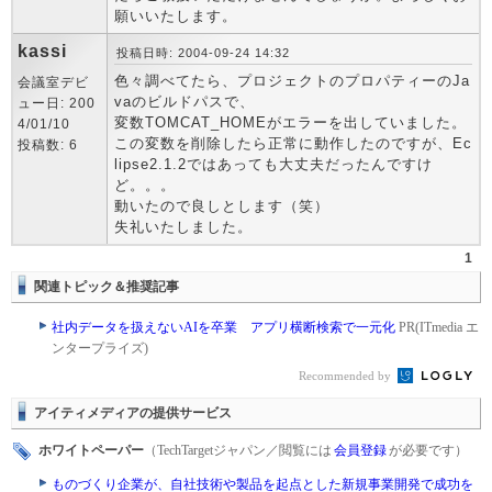
願いいたします。
kassi
投稿日時: 2004-09-24 14:32
色々調べてたら、プロジェクトのプロパティーのJa
会議室デビ
vaのビルドパスで、
ュー日: 200
変数TOMCAT_HOMEがエラーを出していました。
4/01/10
この変数を削除したら正常に動作したのですが、Ec
投稿数: 6
lipse2.1.2ではあっても大丈夫だったんですけ
ど。。。
動いたので良しとします（笑）
失礼いたしました。
1
関連トピック＆推奨記事
社内データを扱えないAIを卒業 アプリ横断検索で一元化
PR(ITmedia エ
ンタープライズ)
Recommended by
アイティメディアの提供サービス
ホワイトペーパー
（TechTargetジャパン／閲覧には
会員登録
が必要です）
ものづくり企業が、自社技術や製品を起点とした新規事業開発で成功を