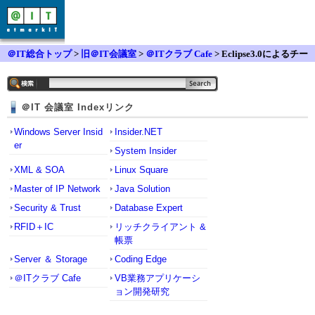
＠IT総合トップ
>
旧＠IT会議室
>
＠ITクラブ Cafe
> Eclipse3.0によるチー
ム開発
＠IT 会議室 Indexリンク
Windows Server Insid
Insider.NET
er
System Insider
XML & SOA
Linux Square
Master of IP Network
Java Solution
Security & Trust
Database Expert
RFID＋IC
リッチクライアント &
帳票
Server ＆ Storage
Coding Edge
＠ITクラブ Cafe
VB業務アプリケーシ
ョン開発研究