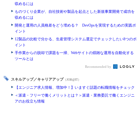
収めるには
ものづくり企業が、自社技術や製品を起点とした新規事業開発で成功を
収めるには
開発と運用の人員格差をどう埋める？ DevOpsを実現するための実践ポ
イント
12製品の比較で分かる、生産管理システム選定でチェックしたい8つのポ
イント
手作業からの脱却で課題を一掃、Webサイトの煩雑な運用を自動化する
ツールとは
Recommended by
スキルアップ／キャリアアップ
（JOB@IT）
【エンジニア求人情報、増加中！】いますぐ話題の転職情報をチェック
＜派遣・フリーで働くメリットとは？＞派遣・業務委託で働くエンジニ
アのお役立ち情報