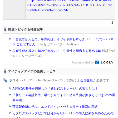
http://www.amazon.co.jp/exec/obidos/ASIN/479
8102792/qid=1096207037/ref=sr_8_xs_ap_i1_xg
l/249-1698826-0082756
1
関連トピック＆推奨記事
「言葉で伝える力」を育めば、イヤイヤ期もすっきり！ 「アンパンマ
ン ことばずかん...
PR(セガフェイブ｜HugKum)
なぜ生成AI導入に踏み切れない？ 生産性と組織力を高める鍵
PR(ITmed
ia エンタープライズ)
Recommended by
アイティメディアの提供サービス
ホワイトペーパー
（TechTargetジャパン／閲覧には
会員登録
が必要です）
AI時代の要件を網羅した「新世代ストレージ」の実力とは？
「新リース会計基準」早わかりガイド：借り手側が押さえるべき3つの重
要事項
荏原製作所に学ぶ、エンドポイントセキュリティ刷新の秘訣
カタログスペックだけでは分からない、EDRの導入効果を高めるための