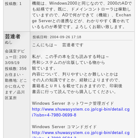
機能は、Windows2000と同じなので、2000のADで
投稿数: 1
も結構です。既に、ドメインコントローラは稼動し
ていますので、ADで何ができて（機能）、Exchan
ge Serverとの連携などが、わかりやすく書かれて
いるものが希望です。よろしくお願い致します。
芸達者
投稿日時: 2004-09-26 17:18
ぬし
こんにちは～ 芸達者です
会議室デビ
私が、この手の本を立ち読みする時は～
ュー日: 200
秀和システムのが出版している物から
3/09/19
観ています。
投稿数: 356
内容について、判りやすいとか難しいとかは
お住まい・
その人の知識ですとか、経験によりますので、
勤務地: どこ
書籍名とＵＲＬを載せておきますので、印刷後
かに住んで
書店に行って読んでから購入してください。
ます／品川
区某所
Windows Server ネットワーク管理ガイド
http://www.shuwasystem.co.jp/cgi-bin/detail.cg
i?isbn=4-7980-0699-8
Windows Server コマンドガイド
http://www.shuwasystem.co.jp/cgi-bin/detail.cg