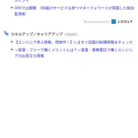
ポイント
OSSでは困難 100超のサービスを持つマネーフォワードが実践した統合
監視術
Recommended by
スキルアップ／キャリアアップ
（JOB@IT）
【エンジニア求人情報、増加中！】いますぐ話題の転職情報をチェック
＜派遣・フリーで働くメリットとは？＞派遣・業務委託で働くエンジニ
アのお役立ち情報