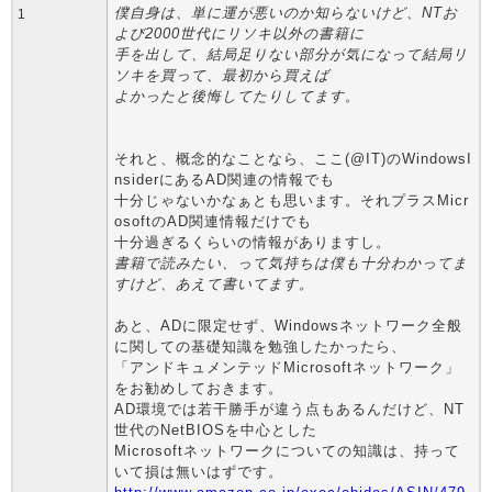
僕自身は、単に運が悪いのか知らないけど、NTお
1
よび2000世代にリソキ以外の書籍に
手を出して、結局足りない部分が気になって結局リ
ソキを買って、最初から買えば
よかったと後悔してたりしてます。
それと、概念的なことなら、ここ(@IT)のWindowsI
nsiderにあるAD関連の情報でも
十分じゃないかなぁとも思います。それプラスMicr
osoftのAD関連情報だけでも
十分過ぎるくらいの情報がありますし。
書籍で読みたい、って気持ちは僕も十分わかってま
すけど、あえて書いてます。
あと、ADに限定せず、Windowsネットワーク全般
に関しての基礎知識を勉強したかったら、
「アンドキュメンテッドMicrosoftネットワーク」
をお勧めしておきます。
AD環境では若干勝手が違う点もあるんだけど、NT
世代のNetBIOSを中心とした
Microsoftネットワークについての知識は、持って
いて損は無いはずです。