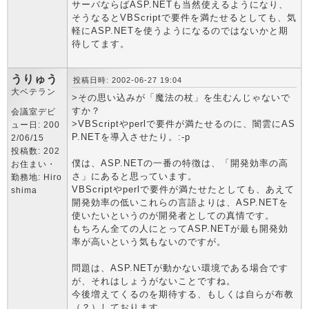
サーバならばASP.NETも当然使えるようになり、
そうなるとVBScriptで要件を満たせるとしても、気
軽にASP.NETを使うようになるのではないかと期
待してます。
うりゅう
投稿日時: 2002-06-27 19:04
大ベテラン
>その思い込みが「魔法の杖」を生むんじゃないで
すか？
会議室デビ
>VBScriptやperlで要件が満たせるのに、闇雲にAS
ュー日: 200
P.NETを導入させたり。:-p
2/06/15
投稿数: 202
僕は、ASP.NETの一番の特徴は、「開発効率の高
お住まい・
さ」にあると思っています。
勤務地: Hiro
VBScriptやperlで要件が満たせたとしても、あえて
shima
開発効率の低いこれらの言語よりは、ASP.NETを
使いたいというのが開発者としての真情です。
もちろん全ての人にとってASP.NETが最も開発効
率が高いという気もないのですが。
問題は、ASP.NETが動かない環境である場合です
が、それはしょうがないことですね。
今後増えてくるのを期待する、もしくは自らが布教
（？）しております。