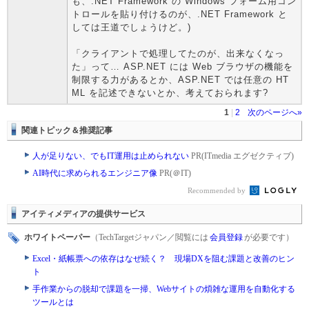
も、.NET Framework の Windows フォーム用コン
トロールを貼り付けるのが、.NET Framework と
しては王道でしょうけど。)
「クライアントで処理してたのが、出来なくなっ
た」って… ASP.NET には Web ブラウザの機能を
制限する力があるとか、ASP.NET では任意の HT
ML を記述できないとか、考えておられます?
1
|
2
次のページへ»
関連トピック＆推奨記事
人が足りない、でもIT運用は止められない
PR(ITmedia エグゼクティブ)
AI時代に求められるエンジニア像
PR(＠IT)
Recommended by
アイティメディアの提供サービス
ホワイトペーパー
（TechTargetジャパン／閲覧には
会員登録
が必要です）
Excel・紙帳票への依存はなぜ続く？ 現場DXを阻む課題と改善のヒン
ト
手作業からの脱却で課題を一掃、Webサイトの煩雑な運用を自動化する
ツールとは