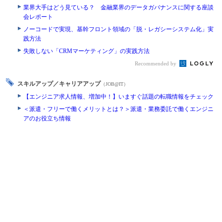
業界大手はどう見ている？ 金融業界のデータガバナンスに関する座談
会レポート
ノーコードで実現、基幹フロント領域の「脱・レガシーシステム化」実
践方法
失敗しない「CRMマーケティング」の実践方法
Recommended by
スキルアップ／キャリアアップ
（JOB@IT）
【エンジニア求人情報、増加中！】いますぐ話題の転職情報をチェック
＜派遣・フリーで働くメリットとは？＞派遣・業務委託で働くエンジニ
アのお役立ち情報