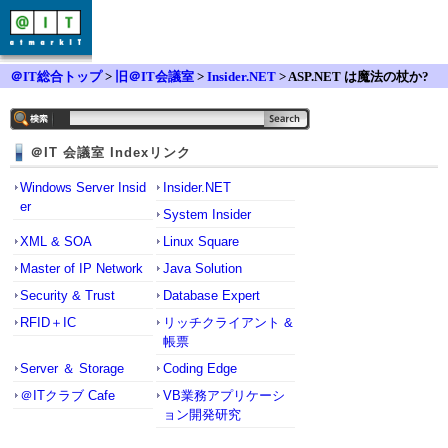
＠IT総合トップ
>
旧＠IT会議室
>
Insider.NET
> ASP.NET は魔法の杖か?
＠IT 会議室 Indexリンク
Windows Server Insid
Insider.NET
er
System Insider
XML & SOA
Linux Square
Master of IP Network
Java Solution
Security & Trust
Database Expert
RFID＋IC
リッチクライアント &
帳票
Server ＆ Storage
Coding Edge
＠ITクラブ Cafe
VB業務アプリケーシ
ョン開発研究