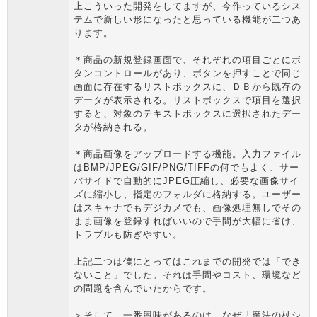
上こういった開発をしてますが、今作っているシス
テムで新しい形になったと思っている機能が二つあ
ります。
＊商品の新規登録画面で、それぞれの項目ごとにボ
タンコントロールがあり、ボタンを押すことで同じ
画面に存在するリストボックスに、ＤＢから既存の
データが表示される。リストボックスで項目を選択
すると、対象のテキストボックスに選択されたデー
タが格納される。
＊商品画像をアップロードする機能。入力ファイル
はBMP/JPEG/GIF/PNG/TIFFの何でもよく、サー
バサイドで自動的にJPEG圧縮し、必要な画像サイ
ズに縮小し、指定のフォルダに格納する。ユーザー
はスキャナでもデジカメでも、画像処理無しでその
まま画像を登録すればいいので手間が大幅に省け、
トラブルも防ぎやすい。
上記二つは僕にとってはこれまでの開発では「でき
ないこと」でした。それは手間やコスト、環境など
の問題を含んでいたからです。
＞そして、一番興味があるのは、なぜ「魔法の杖シ