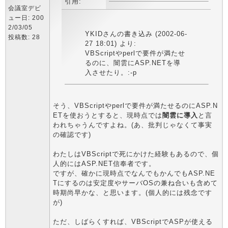
引用:
会議室デビ
ュー日: 200
2/03/05
YKIDさんの書き込み (2002-06-
投稿数: 28
27 18:01) より:
VBScriptやperlで要件が満たせ
るのに、闇雲にASP.NETを導
入させたり。:-p
そう、VBScriptやperlで要件が満たせるのにASP.N
ETを使おうとすると、現時点では
闇雲に導入
と言
われちゃうんですよね。(あ、批判じゃなくて事実
の確認です)
わたしはVBScriptで死にかけた経験もあるので、個
人的にはASP.NET信奉者です。
ですが、確かに現時点でなんでもかんでもASP.NE
Tにするのは安定度やサーバOSの兼ね合いも含めて
時期尚早かな、と思います。(個人的には残念です
が)
ただ、しばらくすれば、VBScriptでASPが使える