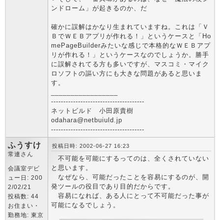
ンドローム」が起きるのか、だ
確かに誤解はかなり生まれていますね。これは「Ｖ
ＢでＷＥＢアプリが作れる！」というケースと「Ho
mePageBuilderみたいな感じで本格的なＷＥＢアプ
リが作れる！」というケースなのでしょうか。勝手
に誤解されてる方も多いですが、マスコミ・マイク
ロソフトの謳い方にも大きな問題があると思いま
す。
_________________
--------------------------------------
ネットビルド 小田原貴樹
odahara@netbuiuld.jp
--------------------------------------
ふうすけ
投稿日時: 2002-06-27 16:23
常連さん
不可能を可能にするってのは、全くされていない
と思います。
会議室デビ
なぜなら、可能だったことを容易にするのが、開
ュー日: 200
発ツールの役目であり目的だからです。
2/02/21
容易になれば、ある人にとって不可能だった事が
投稿数: 44
可能になるでしょう。
お住まい・
勤務地: 東京