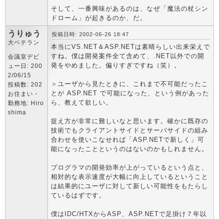
そして、一番興味があるのは、なぜ「魔法の杖シン
ドローム」が起きるのか、だ。
うりゅう
投稿日時: 2002-06-26 18:47
大ベテラン
本当にVS.NET＆ASP.NETは素晴らしい出来栄えで
すね。僕は開発案件全て含めて、.NET以外での開
会議室デビ
発をやめました。偏りすぎですね（笑）。
ュー日: 200
2/06/15
＞ユーザから見たときに、これまで不可能だったこ
投稿数: 202
とが ASP.NET で可能になった、という例があった
お住まい・
ら、教えて欲しい。
勤務地: Hiro
shima
捉え方が非常に難しいなと思います。確かに既存の
技術でもクライアントサイドとサーバサイドの組み
合わせを使いこなせれば「ASP.NETで新しく」可
能になったことというのはないのかもしれません。
プログラマの開発効率が上がっているという点と、
相対的な表示速度が大幅に向上しているということ
は結果的にユーザに対して新しい可能性をもたらし
ているはずです。
僕はIDC/HTXからASP、ASP.NETで足掛け７年以