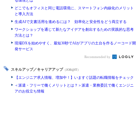
る環境とは
どこでもオフィスと同じ電話環境に、スマートフォン内線化のメリット
と導入方法
生成AIで文書活用を進めるには？ 効率化と安全性をどう両立する
ワークショップを通じて新たなアイデアを創出するための実践的な思考
方法とは？
現場DXを始めやすく、最短30秒でAIがアプリの土台を作るノーコード開
発サービス
Recommended by
スキルアップ／キャリアアップ
（JOB@IT）
【エンジニア求人情報、増加中！】いますぐ話題の転職情報をチェック
＜派遣・フリーで働くメリットとは？＞派遣・業務委託で働くエンジニ
アのお役立ち情報