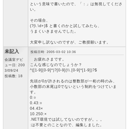
という意味で書いたので、「：」は無視してくださ
い。
その場合、
(?|\.\d+)$ と書くのかと試してみたら、
うまくいきませんでした。
大変申し訳ないのですが、ご教授願います。
未記入
投稿日時: 2005-03-02 10:36
お疲れさまです。
会議室デビ
こんな感じなのでしょうか？
ュー日: 200
^([1-9][0-9]*)?[0-9](\\.[0-9]*[1-9])?$
3/09/24
投稿数: 18
先頭が0が許されるのは整数部が一桁の時のみ、
小数部の末尾は0でないという制約をつけていま
す。
0:○
0.43:○
04.43×
10.250:×
.NET環境では試してないのですが。。。
:は不要とのことなので、編集しました。