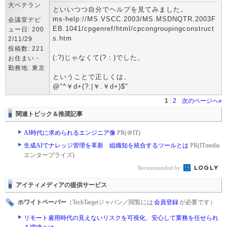
大ベテラン
といいつつ自分でヘルプを見てみました。
ms-help://MS.VSCC.2003/MS.MSDNQTR.2003F
会議室デビ
EB.1041/cpgenref/html/cpcongroupingconstruct
ュー日: 200
s.htm
2/11/29
投稿数: 221
(:?)じゃなくて(?：)でした。
お住まい・
勤務地: 東京
ということで正しくは、
@"^￥d+(?:|￥.￥d+)$"
1
|
2
次のページへ»
関連トピック＆推奨記事
AI時代に求められるエンジニア像
PR(＠IT)
生成AIでナレッジ管理を革新 組織知を統合するツールとは
PR(ITmedia
エンタープライズ)
Recommended by
アイティメディアの提供サービス
ホワイトペーパー
（TechTargetジャパン／閲覧には
会員登録
が必要です）
リモート雇用時代の見えないリスクを可視化、安心して業務を任せられ