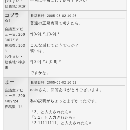
全角は半角にして使って下さい
お住まい・
勤務地: 東京
コブラ
投稿日時: 2005-03-02 10:26
ぬし
普通の正規表現で考えたら、
会議室デビ
^[0-9].*\.[0-9].*
ュー日: 200
3/07/18
こんな感じでどうでっか？
投稿数: 103
或いは、
8
お住まい・
^[0-9].*\\.[0-9].*
勤務地: 神奈
川
ですかな。
まー
投稿日時: 2005-03-02 10:32
catsさん、回答ありがとうございます。
会議室デビ
ュー日: 200
私の説明がちょっとまずかったです。
4/09/24
投稿数: 14
「3」と入力されたら○
「3.1」と入力されたら○
「3.11111111」と入力されたら○