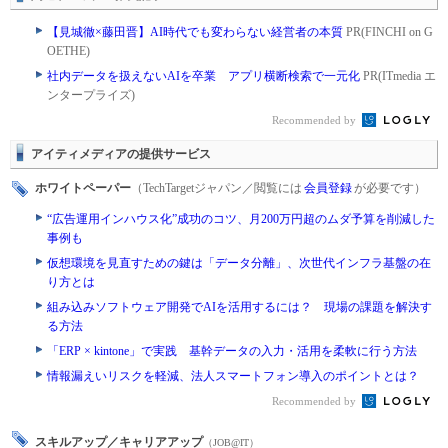
【見城徹×藤田晋】AI時代でも変わらない経営者の本質
PR(FINCHI on G
OETHE)
社内データを扱えないAIを卒業 アプリ横断検索で一元化
PR(ITmedia エ
ンタープライズ)
Recommended by
アイティメディアの提供サービス
ホワイトペーパー
（TechTargetジャパン／閲覧には
会員登録
が必要です）
“広告運用インハウス化”成功のコツ、月200万円超のムダ予算を削減した
事例も
仮想環境を見直すための鍵は「データ分離」、次世代インフラ基盤の在
り方とは
組み込みソフトウェア開発でAIを活用するには？ 現場の課題を解決す
る方法
「ERP × kintone」で実践 基幹データの入力・活用を柔軟に行う方法
情報漏えいリスクを軽減、法人スマートフォン導入のポイントとは？
Recommended by
スキルアップ／キャリアアップ
（JOB@IT）