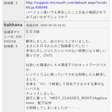
http://support.microsoft.com/default.aspx?scid=
投稿数: 1
kb;ja;436048
バージョン違いでも発生したことがあり確認されて
みてはいかがでしょうか？
hahhana
投稿日時: 2005-08-05 02:51
S.O.S様
会議室デビ
ュー日: 200
解決しました。ありがとうございました。
5/05/28
まさにS.O.Sさんのご指摘通りでした！
投稿数: 6
本当に久しぶりにストレスのない状態になり嬉しい
限りです。(ToT)
以前いた職場のＬＡＮ環境下でのネットワークパス
が、
レジストリ上に残っていてそれを削除したら解決し
ました。
全体を「\\\\」で検索して現在アクセスする事のな
いパスを
チェックしました。
調子に乗って「HKEY_CLASSES_ROOT\\Applica
tions」配下以外
も削除してしまいましたが・・・。