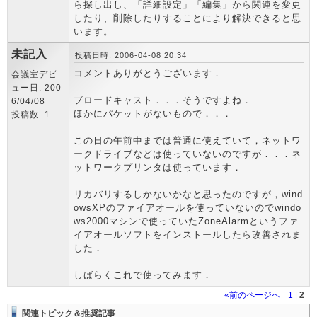
ら探し出し、「詳細設定」「編集」から関連を変更
したり、削除したりすることにより解決できると思
います。
未記入
投稿日時: 2006-04-08 20:34
コメントありがとうございます．
会議室デビ
ュー日: 200
ブロードキャスト．．．そうですよね．
6/04/08
ほかにパケットがないもので．．．
投稿数: 1
この日の午前中までは普通に使えていて，ネットワ
ークドライブなどは使っていないのですが．．．ネ
ットワークプリンタは使っています．
リカバリするしかないかなと思ったのですが，wind
owsXPのファイアオールを使っていないのでwindo
ws2000マシンで使っていたZoneAlarmというファ
イアオールソフトをインストールしたら改善されま
した．
しばらくこれで使ってみます．
«前のページへ
1
|
2
関連トピック＆推奨記事