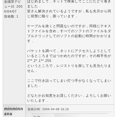
はじめまして．ネットで検索してここにたどり着き
会議室デビ
ました．
ュー日: 200
皆さん解決されているようですが，私も先月から同
6/04/07
じ状態に陥り，困っています．
投稿数: 1
ケーブルを抜くと問題ないのですが，同様にテキス
トファイルを含め，すべてのソフトのファイルをダ
ブルクリックしてのソフトの起動に時間がかかりま
す．
パケットを調べて，ネットにアクセスしようとして
いるところまではつかめたのですが，その相手先が
1**.2*.1**.255
というところで，レジストリを探しても見当たりま
せん．
ここで行き詰ってしまい打つ手がなくなってしまい
ました．
どなたかお知恵をお貸しください．よろしくお願い
いたします．
minminn
投稿日時: 2006-04-08 16:10
ana