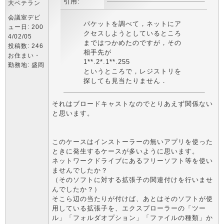
引用:
大ベテラン
会議室デビ
パケットを調べて，ネットにア
ュー日: 200
クセスしようとしているところ
4/02/05
まではつかめたのですが，その
投稿数: 246
相手先が
お住まい・
1**.2*.1**.255
勤務地: 盛岡
というところで，レジストリを
探しても見当たりません．
それはブロードキャストなのでとりあえず関係ない
と思います。
このケースはインストーラーの無いアプリを使った
ときに発生するケースが多いように思います。
ネットワークドライブにあるフリーソフト等を使い
ませんでしたか？
（そのソフトに対する拡張子の関連付けを行いませ
んでしたか？）
そこら辺の当たりが付けば、あとはそのソフトが使
用している拡張子を、エクスプローラーの「ツー
ル」「フォルダオプション」「ファイルの種類」か