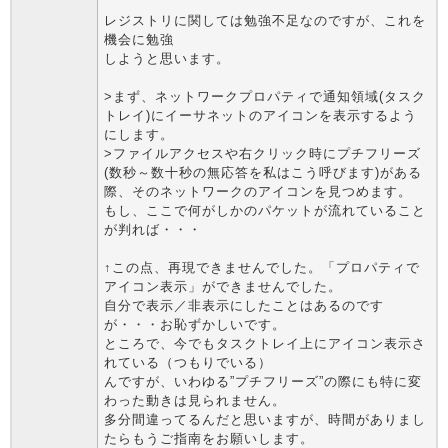
レジストリに関しては勉強不足なのですが、これを
機会に勉強
しようと思います。
>まず、ネットワークプロパティで通知領域(タスク
トレイ)にイーサネットのアイコンを表示するよう
にします。
>ファイルアクセスや右クリック時にプチフリーズ
(数秒～数十秒の無応答を私はこう呼びます)がある
際、そのネットワークのアイコンを見つめます。
もし、ここで何がしかのパケットが流れていること
が判れば・・・
↑この点、再現できませんでした。「プロパティで
アイコン表示」ができませんでした。
自分で表示／非表示にしたことはあるのです
が・・・お恥ずかしいです。
ところで、今でもタスクトレイ上にアイコン表示さ
れている（つもりでいる）
んですが、いわゆる”プチフリーズ”の際にも特に変
わった動きは見られません。
多分間違ってるんだと思いますが、時間がありまし
たらもうご指南をお願いします。