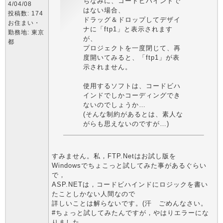
ちなみに、コードビハインドで
4/04/08
はない場合、
投稿数: 174
ドラッグ＆ドロップしてデザイ
お住まい・
ナに「ftp1」と表示されます
勤務地: 東京
が、
都
プロジェクトを一度閉じて、再
度開いてみると、「ftp1」が表
示されません。
使用するソフトは、コードビハ
インドでしかコーディングでき
ないのでしょうか…
(そんな制約があるとは、素人な
がらも思えないのですが…)
すみません。私，FTP.Netはお試し版を
Windowsでちょこっと試してみた事があるぐらい
で，
ASP.NETは，コードビハインドにロジックを書い
たことしかない人間なので
詳しいことは解らないです。(汗 ごめんなさい。
#ちょっと試してみたんですが，やはりエラーにな
りました。