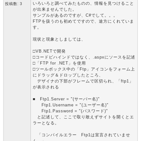
いろいろと調べてみたものの、情報を見つけること
投稿数: 3
が出来ませんでした。
サンプルがあるのですが、C#でして。。。
FTPを扱うのも初めてですので、途方にくれていま
す。
現状と現象としましては、
□VB.NETで開発
□コードビハインドではなく、.aspxにソースを記述
□「FTP for .NET」を使用
□ツールボックス中の「Ftp」アイコンをフォーム上
にドラッグ＆ドロップしたところ、
デザイナの下部がフレームで区切られ、「ftp1」
が表示される
■ Ftp1.Server = "(サーバー名)"
Ftp1.Username = "(ユーザー名)"
Ftp1.Password = "(パスワード)"
と記述して、ここで取り敢えずサイトを開くとエ
ラーとなる。
「コンパイルエラー Ftp1は宣言されていませ
ん。」