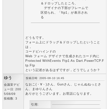
＆ドロップしたところ、
デザイナの下部がフレームで
区切られ、「ftp1」が表示され
る
どうもです。
フォーム上にドラッグ＆ドロップしたということ
は，
コードビハインドの
Web フォーム デザイナで生成されたコード内に
Protected WithEvents Ftp1 As Dart.PowerTCP.F
tp.Ftp
という記述があるはずですが，どうでしょうか？
ゆう
投稿日時: 2005-08-10 16:45
なおこ(・∀・)さん、Gunさん、じゃんぬねっとさ
会議室デビ
ん、まゆりんさん
ュー日: 200
ありがとうございます。お世話になります。
5/08/09
投稿数: 3
引用: