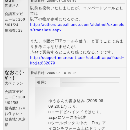
Gun
投稿日時: 2005-08-10 09:59
常連さん
以前も投稿いたしましたが、コンバートツールとし
ては
会議室デビ
以下の物が参考になるかと。
ュー日: 200
http://authors.aspalliance.com/aldotnet/example
5/01/24
s/translate.aspx
投稿数: 23
また、市販のFTPツールを使う、と言うことであま
り参考にはなりませんが、
.Netで実装するとこんな感じになるようです。
http://support.microsoft.com/default.aspx?scid=
kb;ja;832679
なおこ(・
投稿日時: 2005-08-10 10:25
∀・)
引用:
大ベテラン
会議室デビ
ュー日: 200
ゆうさんの書き込み (2005-08-
4/04/08
09 20:17) より:
投稿数: 174
□コードビハインドではなく、.
お住まい・
aspxにソースを記述
勤務地: 東京
□ツールボックス中の「Ftp」ア
都
イコンをフォーム上にドラッグ