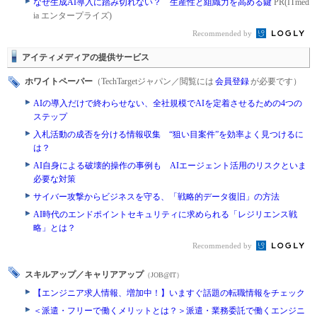
なぜ生成AI導入に踏み切れない？ 生産性と組織力を高める鍵
PR(ITmed
ia エンタープライズ)
Recommended by
アイティメディアの提供サービス
ホワイトペーパー
（TechTargetジャパン／閲覧には
会員登録
が必要です）
AIの導入だけで終わらせない、全社規模でAIを定着させるための4つの
ステップ
入札活動の成否を分ける情報収集 “狙い目案件”を効率よく見つけるに
は？
AI自身による破壊的操作の事例も AIエージェント活用のリスクといま
必要な対策
サイバー攻撃からビジネスを守る、「戦略的データ復旧」の方法
AI時代のエンドポイントセキュリティに求められる「レジリエンス戦
略」とは？
Recommended by
スキルアップ／キャリアアップ
（JOB@IT）
【エンジニア求人情報、増加中！】いますぐ話題の転職情報をチェック
＜派遣・フリーで働くメリットとは？＞派遣・業務委託で働くエンジニ