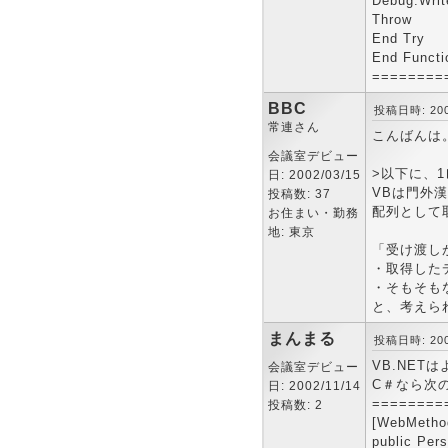
Debug.Writ
Throw
End Try
End Functi
========
BBC
投稿日時: 2002
常連さん
こんばんは
会議室デビュー
>以下に、
日: 2002/03/15
VBは門外
投稿数: 37
配列として
お住まい・勤務
地: 東京
「受け渡し
・取得した
・そもそも
と、考えら
まんまる
投稿日時: 2002
VB.NE
会議室デビュー
C＃なら次
日: 2002/11/14
========
投稿数: 2
[WebMetho
public Per