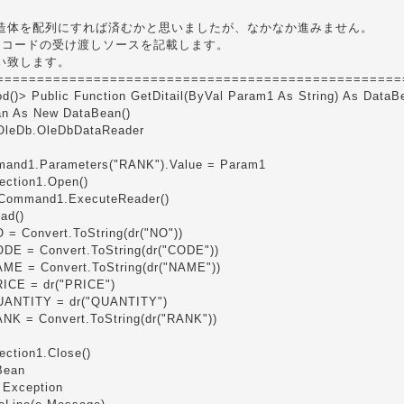
造体を配列にすれば済むかと思いましたが、なかなか進みません。
レコードの受け渡しソースを記載します。
い致します。
==================================================
()> Public Function GetDitail(ByVal Param1 As String) As DataB
an As New DataBean()
 OleDb.OleDbDataReader
and1.Parameters("RANK").Value = Param1
ction1.Open()
bCommand1.ExecuteReader()
ad()
 = Convert.ToString(dr("NO"))
DE = Convert.ToString(dr("CODE"))
ME = Convert.ToString(dr("NAME"))
ICE = dr("PRICE")
UANTITY = dr("QUANTITY")
NK = Convert.ToString(dr("RANK"))
ction1.Close()
Bean
 Exception