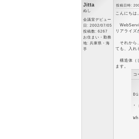
Jitta
投稿日時: 2002
ぬし
こんにちは
会議室デビュー
WebSe
日: 2002/07/05
リアライズ
投稿数: 6267
お住まい・勤務
それから、
地: 兵庫県・海
ても、入れ
手
構造体（じ
ます。
コ