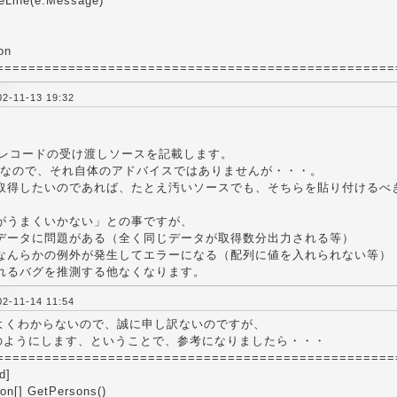
eLine(e.Message)
on
==================================================
-11-13 19:32
。
1レコードの受け渡しソースを記載します。
漢なので、それ自体のアドバイスではありませんが・・・。
取得したいのであれば、たとえ汚いソースでも、そちらを貼り付けるべ
がうまくいかない」との事ですが、
データに問題がある（全く同じデータが取得数分出力される等）
なんらかの例外が発生してエラーになる（配列に値を入れられない等）
れるバグを推測する他なくなります。
-11-14 11:54
Tはよくわからないので、誠に申し訳ないのですが、
のようにします、ということで、参考になりましたら・・・
==================================================
d]
son[] GetPersons()