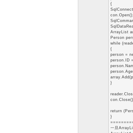
{
SqlConnect
con.Open()
SqlComman
SqlDataRea
ArrayList a
Person pers
while (read
{
person = n
person.ID =
person.Nam
person.Age
array.Add(p
}
reader.Clos
con.Close()
return (Per
}
========
一旦Arra