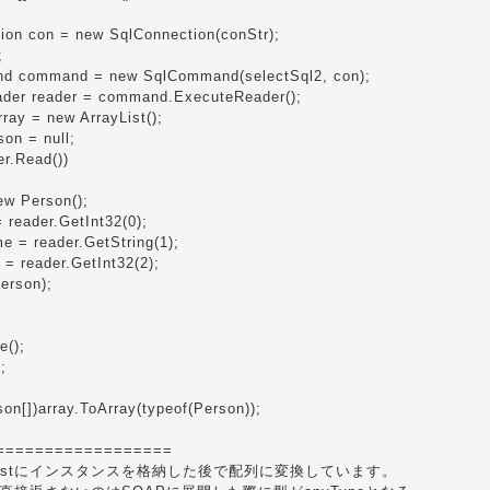
ion con = new SqlConnection(conStr);
;
d command = new SqlCommand(selectSql2, con);
der reader = command.ExecuteReader();
rray = new ArrayList();
on = null;
er.Read())
ew Person();
 reader.GetInt32(0);
e = reader.GetString(1);
 = reader.GetInt32(2);
erson);
e();
;
son[])array.ToArray(typeof(Person));
==================
yListにインスタンスを格納した後で配列に変換しています。