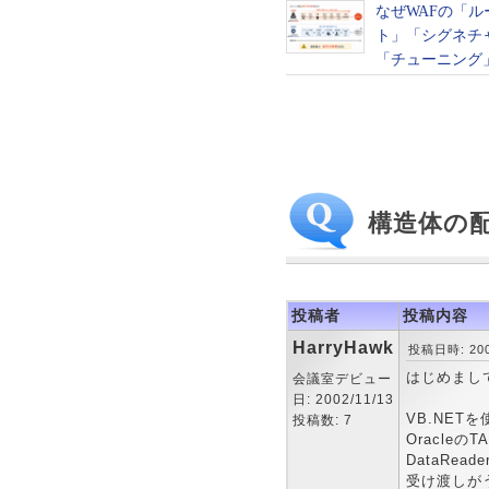
構造体の
投稿者
投稿内容
HarryHawk
投稿日時: 2002
はじめまし
会議室デビュー
日: 2002/11/13
VB.NET
投稿数: 7
Oracle
DataRe
受け渡しが