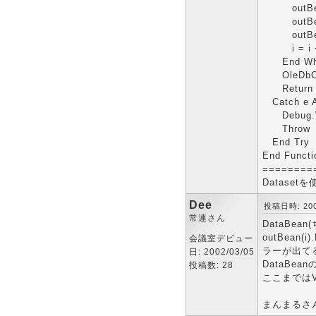
outBean(
outBean(
outBean(i
i = i +
End Whi
OleDbCon
Return o
Catch e A
Debug.Wr
Throw
End Try
End Functi
========
Datase
Dee
投稿日時: 2002
常連さん
DataBe
outBe
会議室デビュー
ラーが出て
日: 2002/03/05
DataBe
投稿数: 28
ここまではV
まんまるさ