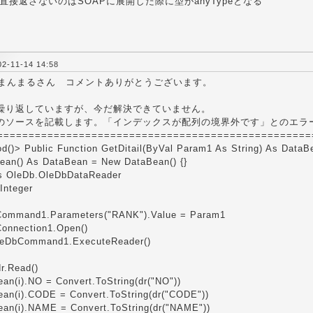
istを直接返さないのはSOAPに展開した際に型がanyTypeとなる
-11-14 14:58
、まんまるさん コメントありがとうございます。
繰り返していますが、今だ解決できていません。
のソースを記載します。「インデックスが配列の境界外です」とのエラ
==================================================
()> Public Function GetDitail(ByVal Param1 As String) As DataB
an() As DataBean = New DataBean() {}
 OleDb.OleDbDataReader
Integer
mand1.Parameters("RANK").Value = Param1
nection1.Open()
DbCommand1.ExecuteReader()
.Read()
).NO = Convert.ToString(dr("NO"))
).CODE = Convert.ToString(dr("CODE"))
).NAME = Convert.ToString(dr("NAME"))