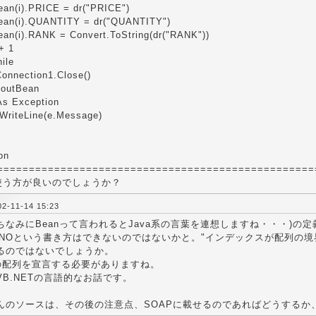
i).PRICE = dr("PRICE")
i).QUANTITY = dr("QUANTITY")
).RANK = Convert.ToString(dr("RANK"))
 1
le
nection1.Close()
utBean
s Exception
iteLine(e.Message)
on
==================================================
tを使う方が良いのでしょうか？
-11-14 15:23
an(ちなみにBeanって言われるとJava系の言葉を連想しますね・・
an(i).NOという書き方はできないのではないかと。"インデックスが配
るのではないでしょうか。
anの配列を宣言する必要がありますね。
B.NETの言語的なお話です。
んのソースは、その後の注意点、SOAPに載せるのであればどうするか