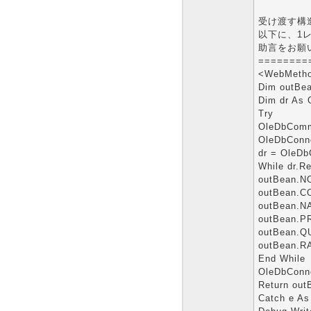
受け渡す構
以下に、1
助言をお願
========
<WebMethod
Dim outBe
Dim dr As
Try
OleDbComm
OleDbConne
dr = OleD
While dr.Re
outBean.NO
outBean.CO
outBean.NA
outBean.PR
outBean.Q
outBean.RA
End While
OleDbConne
Return out
Catch e As