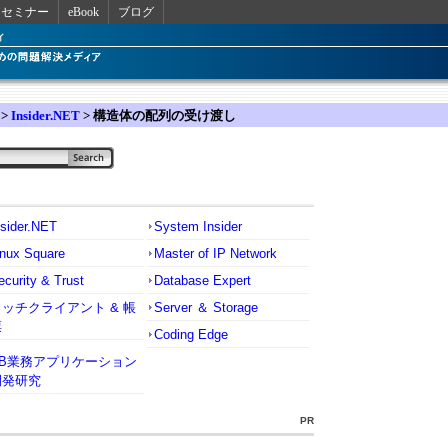
セミナー
eBook
ブログ
>
Insider.NET
> 構造体の配列の受け渡し
nsider.NET
System Insider
inux Square
Master of IP Network
ecurity & Trust
Database Expert
リッチクライアント & 帳
Server ＆ Storage
票
Coding Edge
VB業務アプリケーション
開発研究
PR