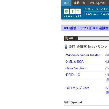
TOP
連載一覧
＠IT Special
＠IT総合トップ
>
旧＠IT会議室
＠IT 会議室 Indexリンク
Windows Server Insider
I
XML & SOA
L
Java Solution
S
RFID＋IC
＠ITクラブ Cafe
＠IT Special