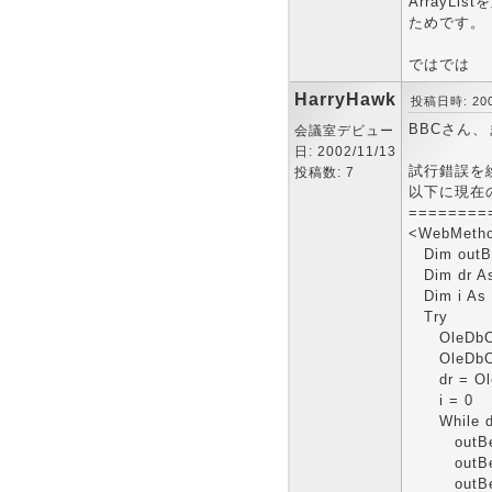
ArrayL
ためです。
ではでは
HarryHawk
投稿日時: 2002
BBCさん
会議室デビュー
日: 2002/11/13
試行錯誤を
投稿数: 7
以下に現在
========
<WebMethod
Dim outBe
Dim dr As
Dim i As 
Try
OleDbCom
OleDbCon
dr = Ole
i = 0
While dr
outBean(i
outBean(i
outBean(i