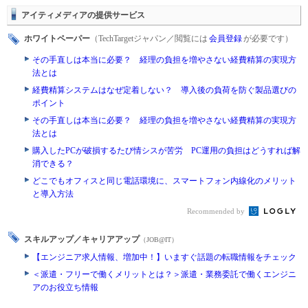
アイティメディアの提供サービス
ホワイトペーパー
（TechTargetジャパン／閲覧には
会員登録
が必要です）
その手直しは本当に必要？ 経理の負担を増やさない経費精算の実現方
法とは
経費精算システムはなぜ定着しない？ 導入後の負荷を防ぐ製品選びの
ポイント
その手直しは本当に必要？ 経理の負担を増やさない経費精算の実現方
法とは
購入したPCが破損するたび情シスが苦労 PC運用の負担はどうすれば解
消できる？
どこでもオフィスと同じ電話環境に、スマートフォン内線化のメリット
と導入方法
Recommended by
スキルアップ／キャリアアップ
（JOB@IT）
【エンジニア求人情報、増加中！】いますぐ話題の転職情報をチェック
＜派遣・フリーで働くメリットとは？＞派遣・業務委託で働くエンジニ
アのお役立ち情報