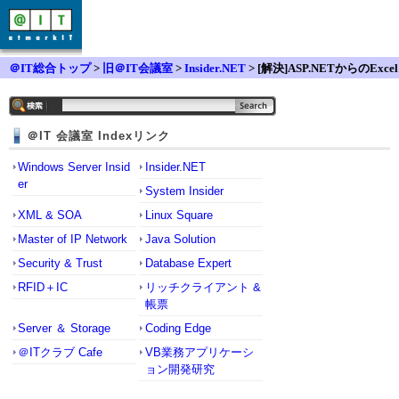
＠IT総合トップ
>
旧＠IT会議室
>
Insider.NET
> [解決]ASP.NETからのExcel
作成でエラー
＠IT 会議室 Indexリンク
Windows Server Insid
Insider.NET
er
System Insider
XML & SOA
Linux Square
Master of IP Network
Java Solution
Security & Trust
Database Expert
RFID＋IC
リッチクライアント &
帳票
Server ＆ Storage
Coding Edge
＠ITクラブ Cafe
VB業務アプリケーシ
ョン開発研究