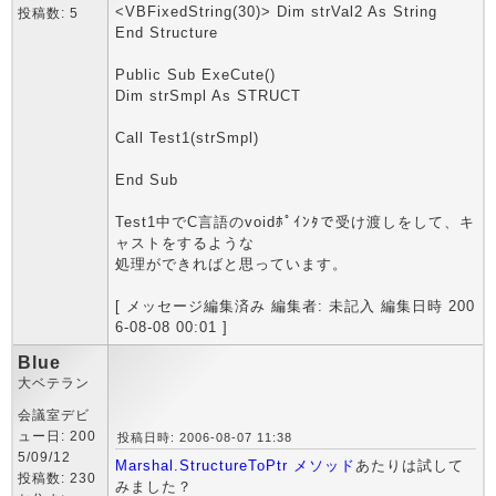
<VBFixedString(30)> Dim strVal2 As String
投稿数: 5
End Structure
Public Sub ExeCute()
Dim strSmpl As STRUCT
Call Test1(strSmpl)
End Sub
Test1中でC言語のvoidﾎﾟｲﾝﾀで受け渡しをして、キ
ャストをするような
処理ができればと思っています。
[ メッセージ編集済み 編集者: 未記入 編集日時 200
6-08-08 00:01 ]
Blue
大ベテラン
会議室デビ
ュー日: 200
投稿日時: 2006-08-07 11:38
5/09/12
Marshal.StructureToPtr メソッド
あたりは試して
投稿数: 230
みました？