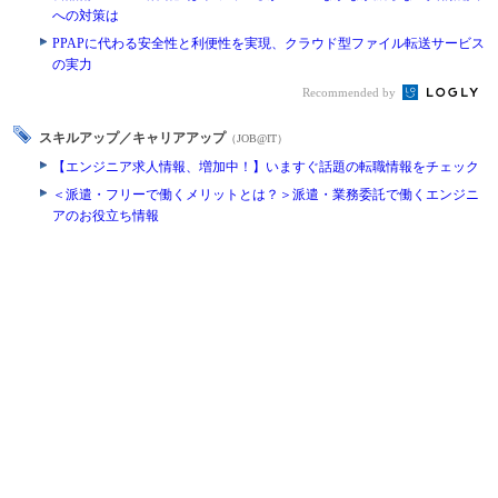
への対策は
PPAPに代わる安全性と利便性を実現、クラウド型ファイル転送サービス
の実力
Recommended by
スキルアップ／キャリアアップ
（JOB@IT）
【エンジニア求人情報、増加中！】いますぐ話題の転職情報をチェック
＜派遣・フリーで働くメリットとは？＞派遣・業務委託で働くエンジニ
アのお役立ち情報