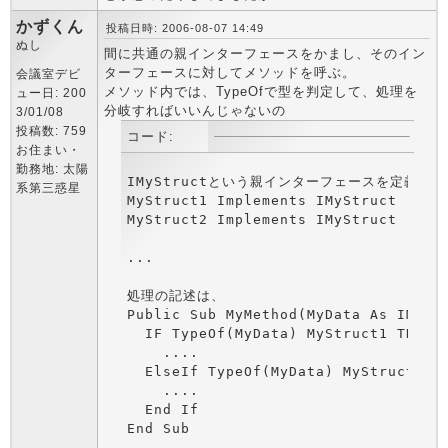
かずくん
投稿日時: 2006-08-07 14:49
ぬし
間に共通の親インターフェースをかまし、そのイン
ターフェースに対してメソッドを呼ぶ。
会議室デビ
メソッド内では、TypeOfで型を判定して、処理を
ュー日: 200
分岐すればいいんじゃないの
3/01/08
投稿数: 759
コード:
お住まい・
勤務地: 太陽
IMyStructという親インターフェースを定義

系第三惑星
MyStruct1 Implements IMyStruct

MyStruct2 Implements IMyStruct

...

処理の記述は、

Public Sub MyMethod(MyData As IMyStr
  IF TypeOf(MyData) MyStruct1 THEN

    ....

  ElseIf TypeOf(MyData) MyStruct2 TH
    ....

  End If

End Sub
