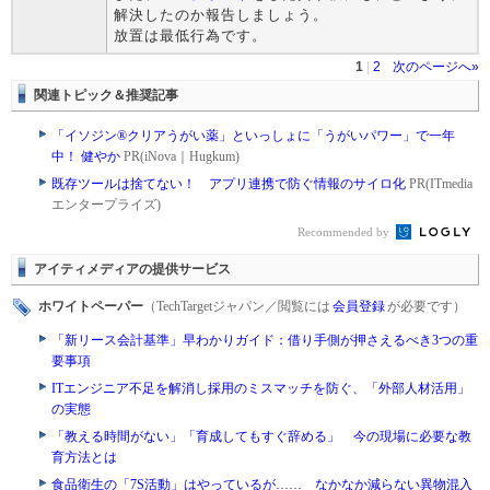
解決したのか報告しましょう。
放置は最低行為です。
1
|
2
次のページへ»
関連トピック＆推奨記事
「イソジン®クリアうがい薬」といっしょに「うがいパワー」で一年
中！ 健やか
PR(iNova｜Hugkum)
既存ツールは捨てない！ アプリ連携で防ぐ情報のサイロ化
PR(ITmedia
エンタープライズ)
Recommended by
アイティメディアの提供サービス
ホワイトペーパー
（TechTargetジャパン／閲覧には
会員登録
が必要です）
「新リース会計基準」早わかりガイド：借り手側が押さえるべき3つの重
要事項
ITエンジニア不足を解消し採用のミスマッチを防ぐ、「外部人材活用」
の実態
「教える時間がない」「育成してもすぐ辞める」 今の現場に必要な教
育方法とは
食品衛生の「7S活動」はやっているが…… なかなか減らない異物混入