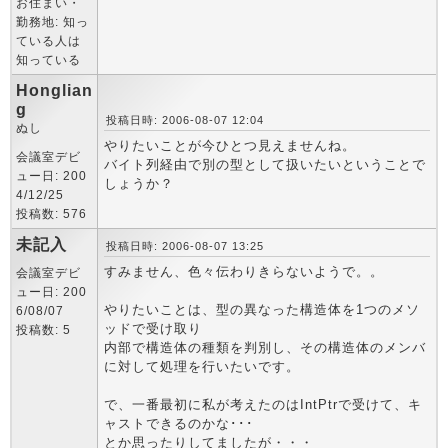
お住まい・
勤務地: 知っ
ている人は
知っている
Honglian
g
投稿日時: 2006-08-07 12:04
ぬし
やりたいことが今ひとつ見えませんね。
会議室デビ
バイト列経由で別の型として扱いたいということで
ュー日: 200
しょうか？
4/12/25
投稿数: 576
未記入
投稿日時: 2006-08-07 13:25
すみません、色々伝わりきらないようで。。
会議室デビ
ュー日: 200
やりたいことは、型の異なった構造体を1つのメソ
6/08/07
ッドで受け取り
投稿数: 5
内部で構造体の種類を判別し、その構造体のメンバ
に対して処理を行いたいです。
で、一番最初に私が考えたのはIntPtrで受けて、キ
ャストできるのかな･･･
とか思ったりしてましたが・・・