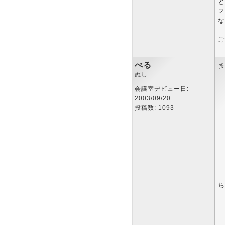
と
２
な
ご
べる
投
ぬし
会議室デビュー日:
2003/09/20
投稿数: 1093
ち