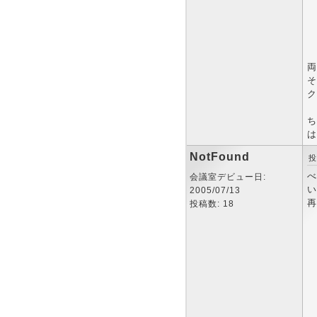
両
そ
ク
ち
は
NotFound
投
べ
会議室デビュー日:
い
2005/07/13
再
投稿数: 18