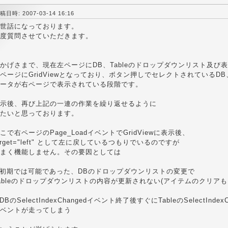
稿日時: 2007-03-14 16:16
世話になっております。
度質問させていただきます。
かげさまで、現在左ページにDB、Tableのドロップダウンリスト及び
ページにGridViewとなっており、ボタン押しでセレクトされているDB、
ータが右ページで表示されている段階です。
示後、再び上記の一連の作業を繰り返せるように
たいと思っております。
こで右ページのPage_LoadイベントでGridViewに表示後、
arget="left" として左に戻しているつもりでいるのですが
まく機能しません。その要因としては
.初期では可能であった、DBのドロップダウンリストの変更で
ableのドロップダウンリストの内容が更新されない(アイテムのクリアも
.DBのSelectIndexChangedイベント終了後すぐにTableのSelectIndexC
ベントが走ってしまう