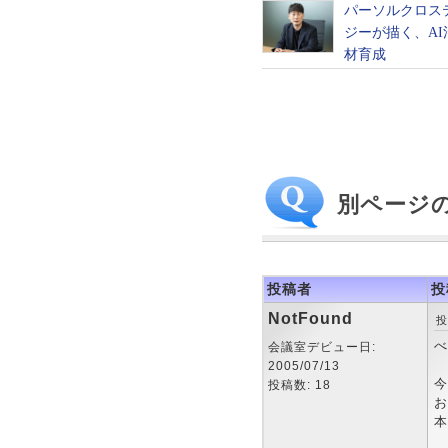
別ページのG
投稿者
投
NotFound
投
べ
会議室デビュー日:
2005/07/13
今
投稿数: 18
お
本