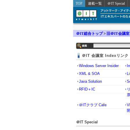
TOP
連載一覧
＠IT Special
＠IT総合トップ
>
旧＠IT会議室
＠IT 会議室 Indexリンク
Windows Server Insider
I
XML & SOA
L
Java Solution
S
RFID＋IC
＠ITクラブ Cafe
＠IT Special