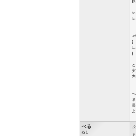
処
ta
ta
wh
{
ta
}
と
実
内
べ
ま
長
よ
べる
投
ぬし
ま