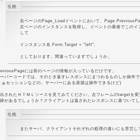
引用:
右ページのPage_Loadイベントにおいて、Page.PreviousP
左ページのインスタンスを取得し、イベントの最後でこのイ
して
インスタンス名.Form.Target = "left";
としております。間違っていますでしょうか。
reviousPageには前のページの情報が入っているだけです。
ーバーコードでは、そのとき返すレスポンスにまつわるものしか操作で
まぁセッションなどの、サーバーにある資源は操作できるけど)
出されたＨＴＭＬソースを見てみてください。左フレームのtargetを
跡があるでしょうか？クライアントは返されたレスポンスに基づいてし
引用:
またサーバ、クライアントそれぞれの処理の違いにも苦労し