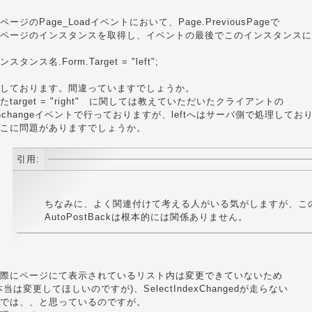
ページのPage_Loadイベントにおいて、Page.PreviousPageで
ページのインスタンスを取得し、イベントの最後でこのインスタンスに
ンスタンス名.Form.Target = "left";
しております。間違っていますでしょうか。
たtarget = "right" に関しては教えていただいたクライアントの
nchangeイベントで行っておりますが、leftへはサーバ側で処理してお
こに問題がありますでしょうか。
引用:
ちなみに、よく関連付けて考える人がいる気がしますが、こ
AutoPostBackは根本的には関係ありません。
際にページにて表示されているリスト内は変更できていないため
本当は変更してほしいのですが)、SelectIndexChangedが走らない
では、、と思っているのですが。