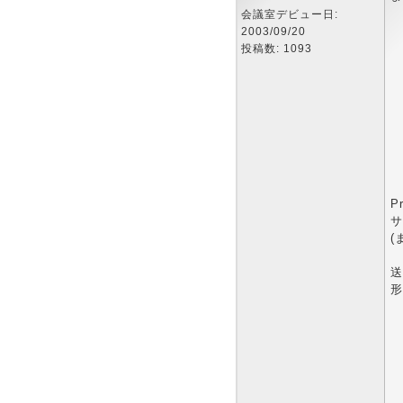
会議室デビュー日:
2003/09/20
投稿数: 1093
P
サ
(
送
形