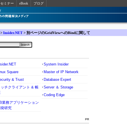
セミナー
eBook
ブログ
>
Insider.NET
> 別ページのGridViewへのBindに関して
nsider.NET
System Insider
inux Square
Master of IP Network
ecurity & Trust
Database Expert
リッチクライアント & 帳
Server ＆ Storage
票
Coding Edge
VB業務アプリケーション
開発研究
PR