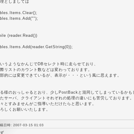
理としましては
bles.Items.Clear();
bles.Items.Add("");
ile (reader.Read())
bles.Items.Add(reader.GetString(0));
いうようなかんじでDBセレクト時に走らせており、
際リストのカウント数などは変わっております。
部的には変更できているが、表示が・・・という風に思えます。
る様のおっしゃるとおり、少しPostBackと混同してしまっているか
たサーバ、クライアントそれぞれの処理の違いにも苦労しております。
々とすみませんがご指導いただけたらと思います。
ろしくお願いいたします。
稿日時: 2007-03-15 01:03
ず