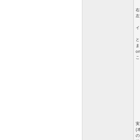
右
左
イ
と
ま
o
こ
実
(
の