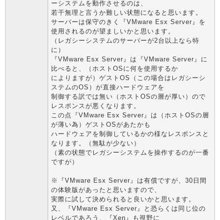
ーシステムを動作させるのは、
若干無理と言うか難しい状態になると思います。
サーバーは保守のきく『VMware Esx Server』を
使用されるのが望ましいかと思います。
（レガシーシステムのサーバーが2台以上なら特
に）
『VMware Esx Server』は『VMware Server』に
比べると、（ホストOSに何を使用するか
によりますが）ゲストOS（この場合はレガシーシ
ステムのOS）が直接ハードウェアを
制御する訳では無い（ホストOSの層が厚い）ので
レスポンスが悪くなります。
この点『VMware Esx Server』は（ホストOSの層
が薄い為）ゲストOSがあたかも
ハードウェアを制御しているかの様なレスポンスと
なります。（無駄が少ない）
（素の状態でレガシーシステムを操作するのが一番
ですが）
※『VMware Esx Server』は有償ですが、30日間
の体験版があったと思いますので、
実際に試して決められると良いかと思います。
又、『VMware Esx Server』と恐らくは同じ位の
レベルであろう、『Xen』も視野に