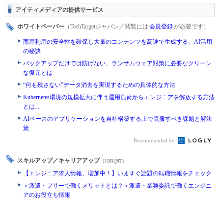
アイティメディアの提供サービス
ホワイトペーパー
（TechTargetジャパン／閲覧には
会員登録
が必要です）
商用利用の安全性を確保し大量のコンテンツを高速で生成する、AI活用
の秘訣
バックアップだけでは防げない、ランサムウェア対策に必要なクリーン
な復元とは
“何も残さない”データ消去を実現するための具体的な方法
Kubernetes環境の規模拡大に伴う運用負荷からエンジニアを解放する方法
とは...
AIベースのアプリケーションを自社構築する上で克服すべき課題と解決
策
Recommended by
スキルアップ／キャリアアップ
（JOB@IT）
【エンジニア求人情報、増加中！】いますぐ話題の転職情報をチェック
＜派遣・フリーで働くメリットとは？＞派遣・業務委託で働くエンジニ
アのお役立ち情報