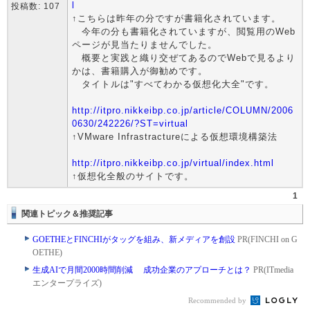
l
投稿数: 107
↑こちらは昨年の分ですが書籍化されています。
今年の分も書籍化されていますが、閲覧用のWeb
ページが見当たりませんでした。
概要と実践と織り交ぜてあるのでWebで見るより
かは、書籍購入が御勧めです。
タイトルは"すべてわかる仮想化大全"です。
http://itpro.nikkeibp.co.jp/article/COLUMN/2006
0630/242226/?ST=virtual
↑VMware Infrastractureによる仮想環境構築法
http://itpro.nikkeibp.co.jp/virtual/index.html
↑仮想化全般のサイトです。
1
関連トピック＆推奨記事
GOETHEとFINCHIがタッグを組み、新メディアを創設
PR(FINCHI on G
OETHE)
生成AIで月間2000時間削減 成功企業のアプローチとは？
PR(ITmedia
エンタープライズ)
Recommended by