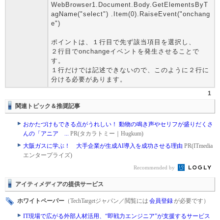
WebBrowser1.Document.Body.GetElementsByT
agName("select") .Item(0).RaiseEvent("onchang
e")
ポイントは、１行目で先ず該当項目を選択し、
２行目でonchangeイベントを発生させることで
す。
１行だけでは記述できないので、このように２行に
分ける必要があります。
1
関連トピック＆推奨記事
おかたづけもできる点がうれしい！ 動物の鳴き声やセリフが盛りだくさ
んの「アニア ...
PR(タカラトミー｜Hugkum)
大阪ガスに学ぶ！ 大手企業が生成AI導入を成功させる理由
PR(ITmedia
エンタープライズ)
Recommended by
アイティメディアの提供サービス
ホワイトペーパー
（TechTargetジャパン／閲覧には
会員登録
が必要です）
IT現場で広がる外部人材活用、“即戦力エンジニア”が支援するサービス