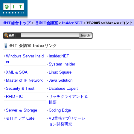
＠IT総合トップ
>
旧＠IT会議室
>
Insider.NET
> VB2005 webbrowserコント
ロールの制御について
＠IT 会議室 Indexリンク
Windows Server Insid
Insider.NET
er
System Insider
XML & SOA
Linux Square
Master of IP Network
Java Solution
Security & Trust
Database Expert
RFID＋IC
リッチクライアント &
帳票
Server ＆ Storage
Coding Edge
＠ITクラブ Cafe
VB業務アプリケーシ
ョン開発研究