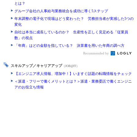
とは？
グループ会社の人事給与業務統合を成功に導く5ステップ
年末調整の電子化で現場はどう変わった？ 労務担当者が実感した5つの
変化
自社は本当に成長しているのか？ 生産性を正しく見定める「従業員
数」の視点
「年商」はどの金額を指している？ 決算書を用いた年商の調べ方
Recommended by
スキルアップ／キャリアアップ
（JOB@IT）
【エンジニア求人情報、増加中！】いますぐ話題の転職情報をチェック
＜派遣・フリーで働くメリットとは？＞派遣・業務委託で働くエンジニ
アのお役立ち情報