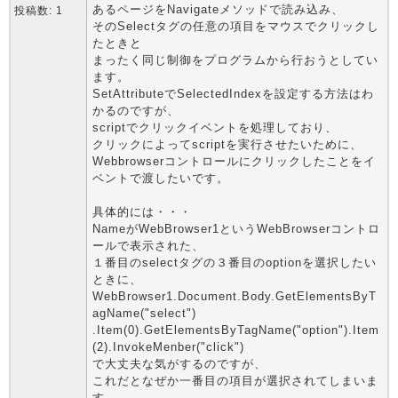
あるページをNavigateメソッドで読み込み、
投稿数: 1
そのSelectタグの任意の項目をマウスでクリックし
たときと
まったく同じ制御をプログラムから行おうとしてい
ます。
SetAttributeでSelectedIndexを設定する方法はわ
かるのですが、
scriptでクリックイベントを処理しており、
クリックによってscriptを実行させたいために、
Webbrowserコントロールにクリックしたことをイ
ベントで渡したいです。
具体的には・・・
NameがWebBrowser1というWebBrowserコントロ
ールで表示された、
１番目のselectタグの３番目のoptionを選択したい
ときに、
WebBrowser1.Document.Body.GetElementsByT
agName("select")
.Item(0).GetElementsByTagName("option").Item
(2).InvokeMenber("click")
で大丈夫な気がするのですが、
これだとなぜか一番目の項目が選択されてしまいま
す。