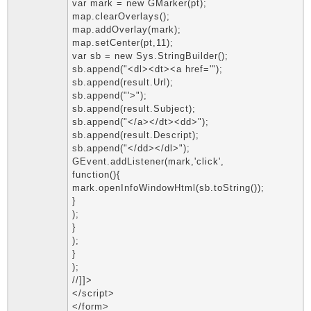
var mark = new GMarker(pt);
map.clearOverlays();
map.addOverlay(mark);
map.setCenter(pt,11);
var sb = new Sys.StringBuilder();
sb.append("<dl><dt><a href='");
sb.append(result.Url);
sb.append("'>");
sb.append(result.Subject);
sb.append("</a></dt><dd>");
sb.append(result.Descript);
sb.append("</dd></dl>");
GEvent.addListener(mark,'click',
function(){
mark.openInfoWindowHtml(sb.toString());
}
);
}
);
}
);
//]]>
</script>
</form>