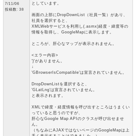
としています。
7/11/06
投稿数: 38
画面の上部にDropDownList（社員一覧）があり、
社員を選択すると、
XMLWebサービスを利用し(.asmx)経度・緯度等の
情報を取得し、GoogleMapに表示します。
ところが、肝心なマップが表示されません。
<エラー内容>
'}'がありません。
↓
'GBrowserIsCompatible'は宣言されていません。
DropDownListを選択すると、
'GLatLng'は宣言されていません。
と表示されます。
XMLで緯度・経度情報を呼び出すところはうまくい
っていると思うのですが、
肝心なGoogle Map APIのクラスが呼び出せませ
ん。
（ちなみにAJAXではないページのGoogleMapは上
手く表示することはできました。）