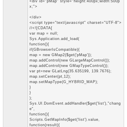
<div id="pMap" style="height:400px;width:500p
x;">
</div>
<script type="text/javascript" charset="UTF-8">
//<![CDATA[
var map = null;
Sys.Application.add_load(
function(){
if(GBrowserIsCompatible){
map = new GMap2($get('pMap'));
map.addControl(new GLargeMapControl());
map.addControl(new GMapTypeControl());
var pt=new GLatLng(35.635199, 139.7676);
map.setCenter(pt,12);
map.setMapType(G_HYBRID_MAP);
}
}
);
Sys.UI.DomEvent.addHandler($get('list'),"chang
e",
function(){
Scripts.GetMapInfo($get('list').value,
function(result){