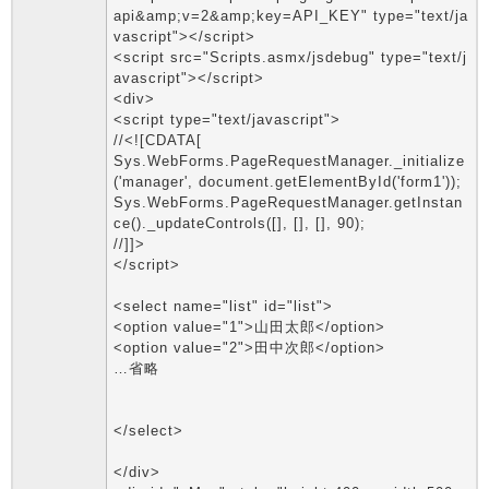
api&amp;v=2&amp;key=API_KEY" type="text/ja
vascript"></script>
<script src="Scripts.asmx/jsdebug" type="text/j
avascript"></script>
<div>
<script type="text/javascript">
//<![CDATA[
Sys.WebForms.PageRequestManager._initialize
('manager', document.getElementById('form1'));
Sys.WebForms.PageRequestManager.getInstan
ce()._updateControls([], [], [], 90);
//]]>
</script>
<select name="list" id="list">
<option value="1">山田太郎</option>
<option value="2">田中次郎</option>
…省略
</select>
</div>