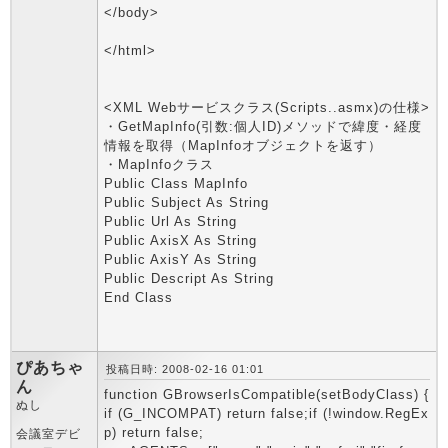
</body>
</html>
<XML Webサービスクラス(Scripts..asmx)の仕様>
・GetMapInfo(引数:個人ID)メソッドで緯度・経度
情報を取得（MapInfoオブジェクトを返す）
・MapInfoクラス
Public Class MapInfo
Public Subject As String
Public Url As String
Public AxisX As String
Public AxisY As String
Public Descript As String
End Class
ぴあちゃ
投稿日時: 2008-02-16 01:01
ん
function GBrowserIsCompatible(setBodyClass) {
ぬし
if (G_INCOMPAT) return false;if (!window.RegEx
p) return false;
会議室デビ