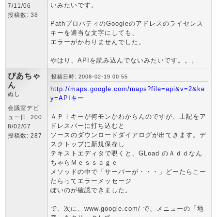
いみたいです。
7/11/06
投稿数: 38
PathプロパティのGoogleのアドレスのライセンス
キーを適当な文字にしても、
エラーがかわりませんでした。
やはり、APIを読み込んでないみたいです。。。
ぴあちゃ
投稿日時: 2008-02-19 00:55
ん
http://maps.google.com/maps?file=api&v=2&ke
ぬし
y=APIキー
会議室デビ
ＡＰＩキーが何モンかわからんのですが、上記をア
ュー日: 200
ドレスバーに打ち込むと
8/02/07
ソースのダウンロードダイアログが出てきます。デ
投稿数: 287
スクトップに新規保存し
テキストエディタで覗くと、GLoad のＡｄｄなん
ちゃらＭｅｓｓａｇｅ
メソッドの中で「サーバーが・・・」どーたらこー
たらってエラーメッセージ
ぽいのが確認できました。
で、次に、www.google.com/ で、メニューの「地