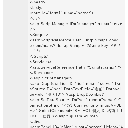
</head>
<body>
<form id="form1" runat="server">
<div>
<asp:ScriptManager ID="manager" runat="serve
r">
<Scripts>
<asp:ScriptReference Path="http://maps.googl
e.com/maps?file=api&amp;v=2&amp;key=APIキ
ー" />
</Scripts>
<Services>
<asp:ServiceReference Path="Scripts.asmx" />
</Services>
</asp:ScriptManager>
<asp:DropDownList ID="list" runat="server" Dat
aSourceID="sds" DataTextField="名前" DataVal
ueField="個人ID"></asp:DropDownList>
<asp:SqlDataSource ID="sds" runat="server" C
onnectionString="<%$ ConnectionStrings:MyDB
%>" SelectCommand="SELECT 個人ID, 名前 FR
OM T_社員"></asp:SqlDataSource>
</div>
<asp:Panel ID="pMap" runat="server" Height="4