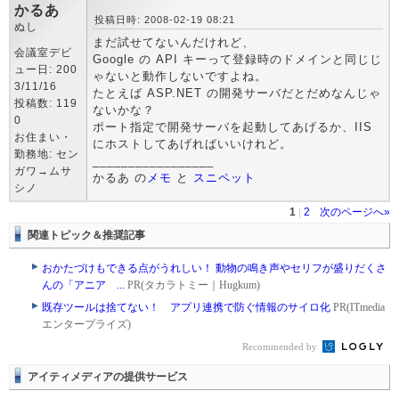
かるあ
投稿日時: 2008-02-19 08:21
ぬし
まだ試せてないんだけれど、
会議室デビ
Google の API キーって登録時のドメインと同じじ
ュー日: 200
ゃないと動作しないですよね。
3/11/16
たとえば ASP.NET の開発サーバだとだめなんじゃ
投稿数: 119
ないかな？
0
ポート指定で開発サーバを起動してあげるか、IIS
お住まい・
にホストしてあげればいいけれど。
勤務地: セン
_________________
ガワ→ムサ
かるあ の
メモ
と
スニペット
シノ
1
|
2
次のページへ»
関連トピック＆推奨記事
おかたづけもできる点がうれしい！ 動物の鳴き声やセリフが盛りだくさ
んの「アニア ...
PR(タカラトミー｜Hugkum)
既存ツールは捨てない！ アプリ連携で防ぐ情報のサイロ化
PR(ITmedia
エンタープライズ)
Recommended by
アイティメディアの提供サービス