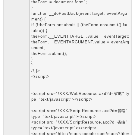
theForm = document.form1;
}
function __doPostBack(eventTarget, eventArgu
ment) {
if (!theForm.onsubmit || (theForm.onsubmit() !=
false)) {
theForm.__EVENTTARGET.value = eventTarget;
theForm.__EVENTARGUMENT.value = eventArg
ument;
theForm.submit();
}
}
//]]>
</script>
<script src="/XXX/WebResource.axd?d=省略" ty
pe="text/javascript"></script>
<script src="/XXX/ScriptResource.axd?d=省略"
type="text/javascript"></script>
<script src="/XXX/ScriptResource.axd?d=省略"
type="text/javascript"></script>
<script src="http://maps.google.com/maps?file=