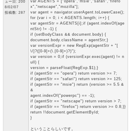
var AGENTS = ["opera","msie","safari","firefo
ュー日: 200
x","netscape","mozilla"];
8/02/07
var agent = navigator.userAgent.toLowerCase();
投稿数: 287
for (var i = 0; i < AGENTS.length; i++) {
var agentStr = AGENTS[i];if (agent.indexOf(age
ntStr) != -1) {
if (setBodyClass && document.body) {
document.body.className = agentStr;}
var versionExpr = new RegExp(agentStr + "[
\/]?([0-9]+(\.[0-9]+)?)");
var version = 0;if (versionExpr.exec(agent) != n
ull) {
version = parseFloat(RegExp.$1);}
if (agentStr == "opera") return version >= 7;
if (agentStr == "safari") return version >= 125;
if (agentStr == "msie") return (version >= 5.5 &
&
agent.indexOf("powerpc") == -1);
if (agentStr == "netscape") return version > 7;
if (agentStr == "firefox") return version >= 0.8;}}
return !!document.getElementById;
}
ということらしいです。