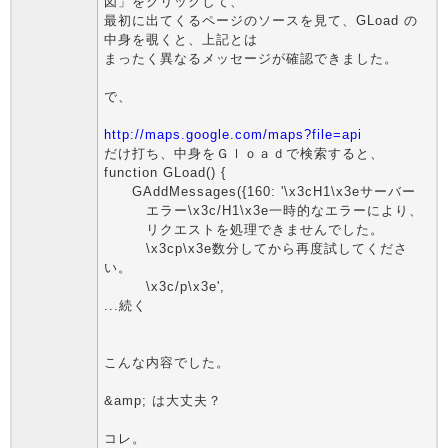
図」をクリックして、
最初に出てくるページのソースを見て、GLoad の
中身を覗くと、上記とは
まったく異なるメッセージが確認できました。
で、
http://maps.google.com/maps?file=api
だけ打ち、中身をＧｌｏａｄで検索すると、
function GLoad() {
GAddMessages({160: '\x3cH1\x3eサーバー
エラー\x3c/H1\x3e一時的なエラーにより、
リクエストを処理できませんでした。
\x3cp\x3e数分してから再度試してくださ
い。
\x3c/p\x3e',
...続く
こんな内容でした。
&amp; は大丈夫？
コレ。