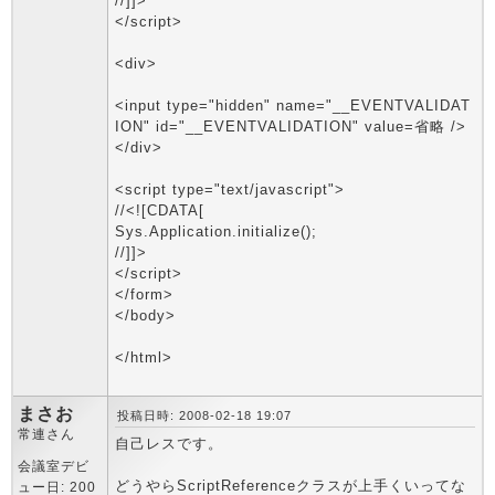
//]]>
</script>
<div>
<input type="hidden" name="__EVENTVALIDAT
ION" id="__EVENTVALIDATION" value=省略 />
</div>
<script type="text/javascript">
//<![CDATA[
Sys.Application.initialize();
//]]>
</script>
</form>
</body>
</html>
まさお
投稿日時: 2008-02-18 19:07
常連さん
自己レスです。
会議室デビ
どうやらScriptReferenceクラスが上手くいってな
ュー日: 200