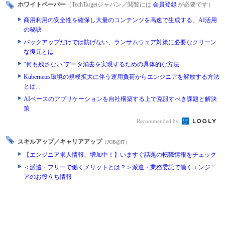
ホワイトペーパー
（TechTargetジャパン／閲覧には
会員登録
が必要です）
商用利用の安全性を確保し大量のコンテンツを高速で生成する、AI活用
の秘訣
バックアップだけでは防げない、ランサムウェア対策に必要なクリーン
な復元とは
“何も残さない”データ消去を実現するための具体的な方法
Kubernetes環境の規模拡大に伴う運用負荷からエンジニアを解放する方法
とは...
AIベースのアプリケーションを自社構築する上で克服すべき課題と解決
策
Recommended by
スキルアップ／キャリアアップ
（JOB@IT）
【エンジニア求人情報、増加中！】いますぐ話題の転職情報をチェック
＜派遣・フリーで働くメリットとは？＞派遣・業務委託で働くエンジニ
アのお役立ち情報