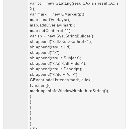
var pt = new GLatLng(result.AxisY,result.Axis
X);
var mark = new GMarker(pt);
map.clearOverlays();
map.addOverlay(mark);
map.setCenter(pt,11);
var sb = new Sys.StringBuilder();
sb.append("<dl><dt><a href='");
sb.append(result.Url);
sb.append("'>");
sb.append(result.Subject);
sb.append("</a></dt><dd>");
sb.append(result.Descript);
sb.append("</dd></dl>");
GEvent.addListener(mark,'click',
function(){
mark.openInfoWindowHtml(sb.toString());
}
);
}
);
}
);