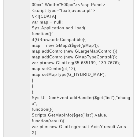
00px" Width="500px"></asp:Panel>
<script type="text/javascript">
//<![CDATA[
var map = null;
Sys.Application.add_load(
function(){
if(GBrowserIsCompatible){
map = new GMap2($get('pMap'));
map.addControl(new GLargeMapControl());
map.addControl(new GMapTypeControl());
var pt=new GLatLng(35.635199, 139.7676);
map.setCenter(pt,12);
map.setMapType(G_HYBRID_MAP);
}
}
);
Sys.UI.DomEvent.addHandler($get('list'),"chang
e",
function(){
Scripts.GetMapInfo($get('list').value,
function(result){
var pt = new GLatLng(result.AxisY,result.Axis
X);