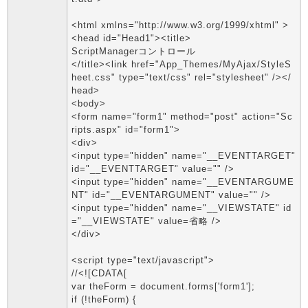
<html xmlns="http://www.w3.org/1999/xhtml" >
<head id="Head1"><title>
ScriptManagerコントロール
</title><link href="App_Themes/MyAjax/StyleS
heet.css" type="text/css" rel="stylesheet" /></
head>
<body>
<form name="form1" method="post" action="Sc
ripts.aspx" id="form1">
<div>
<input type="hidden" name="__EVENTTARGET"
id="__EVENTTARGET" value="" />
<input type="hidden" name="__EVENTARGUME
NT" id="__EVENTARGUMENT" value="" />
<input type="hidden" name="__VIEWSTATE" id
="__VIEWSTATE" value=省略 />
</div>
<script type="text/javascript">
//<![CDATA[
var theForm = document.forms['form1'];
if (!theForm) {