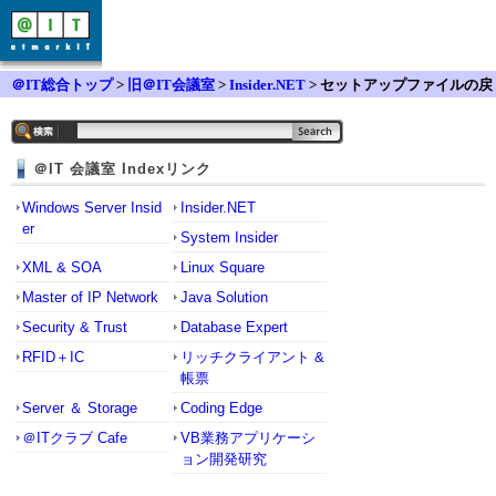
＠IT総合トップ
>
旧＠IT会議室
>
Insider.NET
> セットアップファイルの戻
り値について
＠IT 会議室 Indexリンク
Windows Server Insid
Insider.NET
er
System Insider
XML & SOA
Linux Square
Master of IP Network
Java Solution
Security & Trust
Database Expert
RFID＋IC
リッチクライアント &
帳票
Server ＆ Storage
Coding Edge
＠ITクラブ Cafe
VB業務アプリケーシ
ョン開発研究