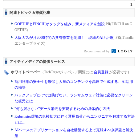
1
関連トピック＆推奨記事
GOETHEとFINCHIがタッグを組み、新メディアを創設
PR(FINCHI on G
OETHE)
大阪ガスが月2000時間の共有作業を削減！ 現場のAI活用術
PR(ITmedia
エンタープライズ)
Recommended by
アイティメディアの提供サービス
ホワイトペーパー
（TechTargetジャパン／閲覧には
会員登録
が必要です）
商用利用の安全性を確保し大量のコンテンツを高速で生成する、AI活用
の秘訣
バックアップだけでは防げない、ランサムウェア対策に必要なクリーン
な復元とは
“何も残さない”データ消去を実現するための具体的な方法
Kubernetes環境の規模拡大に伴う運用負荷からエンジニアを解放する方法
とは...
AIベースのアプリケーションを自社構築する上で克服すべき課題と解決
策