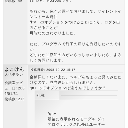
WinXP、VB2005です。
投稿数: 45
あれから、色々と調べておりまして、サイレントイ
ンストール時に
/l*v のオプションをつけることにより、ログを出
力させることが
可能なのはわかりました。
ただ、プログラムで終了の戻りを判断したいのです
が
どなたかご存知の方がいらっしゃいましたら、よろ
しくお願いします。
よこけん
投稿日時: 2008-12-22 15:17
大ベテラン
全然詳しくない上に、ヘルプをちょっと見てみただ
けなので、見当違いかもしれません。
会議室デビ
qn+ ってオプションは違うんでしょうか？
ュー日: 200
6/01/31
引用:
投稿数: 216
/qn+
最後に表示されるモーダル ダイ
アログ ボックス以外はユーザー