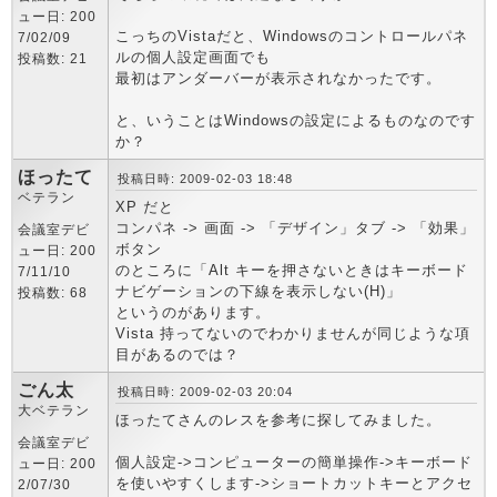
ュー日: 200
こっちのVistaだと、Windowsのコントロールパネ
7/02/09
ルの個人設定画面でも
投稿数: 21
最初はアンダーバーが表示されなかったです。
と、いうことはWindowsの設定によるものなのです
か？
ほったて
投稿日時: 2009-02-03 18:48
ベテラン
XP だと
コンパネ -> 画面 -> 「デザイン」タブ -> 「効果」
会議室デビ
ボタン
ュー日: 200
のところに「Alt キーを押さないときはキーボード
7/11/10
ナビゲーションの下線を表示しない(H)」
投稿数: 68
というのがあります。
Vista 持ってないのでわかりませんが同じような項
目があるのでは？
ごん太
投稿日時: 2009-02-03 20:04
大ベテラン
ほったてさんのレスを参考に探してみました。
会議室デビ
個人設定->コンピューターの簡単操作->キーボード
ュー日: 200
を使いやすくします->ショートカットキーとアクセ
2/07/30