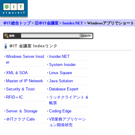
＠IT総合トップ
>
旧＠IT会議室
>
Insider.NET
> Windowsアプリでショート
カットキー
＠IT 会議室 Indexリンク
Windows Server Insid
Insider.NET
er
System Insider
XML & SOA
Linux Square
Master of IP Network
Java Solution
Security & Trust
Database Expert
RFID＋IC
リッチクライアント &
帳票
Server ＆ Storage
Coding Edge
＠ITクラブ Cafe
VB業務アプリケーシ
ョン開発研究