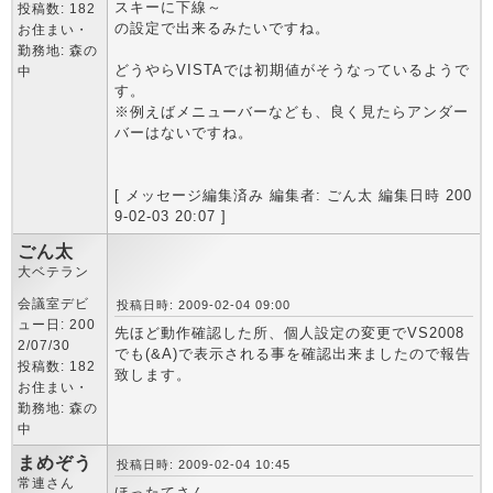
スキーに下線～
投稿数: 182
の設定で出来るみたいですね。
お住まい・
勤務地: 森の
どうやらVISTAでは初期値がそうなっているようで
中
す。
※例えばメニューバーなども、良く見たらアンダー
バーはないですね。
[ メッセージ編集済み 編集者: ごん太 編集日時 200
9-02-03 20:07 ]
ごん太
大ベテラン
会議室デビ
投稿日時: 2009-02-04 09:00
ュー日: 200
先ほど動作確認した所、個人設定の変更でVS2008
2/07/30
でも(&A)で表示される事を確認出来ましたので報告
投稿数: 182
致します。
お住まい・
勤務地: 森の
中
まめぞう
投稿日時: 2009-02-04 10:45
常連さん
ほったてさん