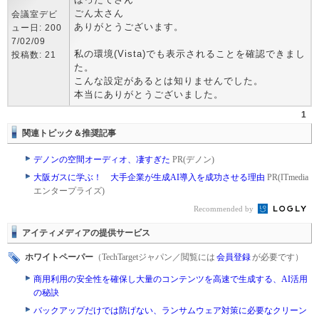
ごん太さん
会議室デビ
ありがとうございます。
ュー日: 200
7/02/09
私の環境(Vista)でも表示されることを確認できまし
投稿数: 21
た。
こんな設定があるとは知りませんでした。
本当にありがとうございました。
1
関連トピック＆推奨記事
デノンの空間オーディオ、凄すぎた
PR(デノン)
大阪ガスに学ぶ！ 大手企業が生成AI導入を成功させる理由
PR(ITmedia
エンタープライズ)
Recommended by
アイティメディアの提供サービス
ホワイトペーパー
（TechTargetジャパン／閲覧には
会員登録
が必要です）
商用利用の安全性を確保し大量のコンテンツを高速で生成する、AI活用
の秘訣
バックアップだけでは防げない、ランサムウェア対策に必要なクリーン