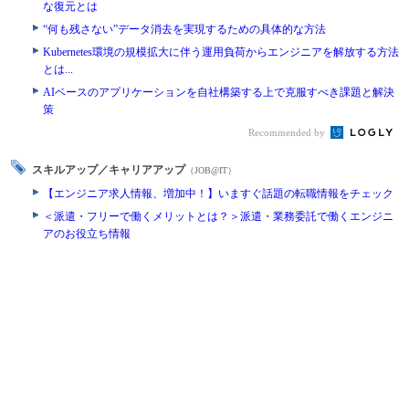
な復元とは
“何も残さない”データ消去を実現するための具体的な方法
Kubernetes環境の規模拡大に伴う運用負荷からエンジニアを解放する方法
とは...
AIベースのアプリケーションを自社構築する上で克服すべき課題と解決
策
Recommended by
スキルアップ／キャリアアップ
（JOB@IT）
【エンジニア求人情報、増加中！】いますぐ話題の転職情報をチェック
＜派遣・フリーで働くメリットとは？＞派遣・業務委託で働くエンジニ
アのお役立ち情報