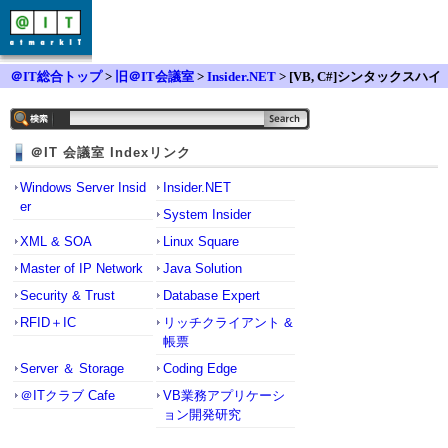
＠IT総合トップ
>
旧＠IT会議室
>
Insider.NET
> [VB, C#]シンタックスハイ
ライト
＠IT 会議室 Indexリンク
Windows Server Insid
Insider.NET
er
System Insider
XML & SOA
Linux Square
Master of IP Network
Java Solution
Security & Trust
Database Expert
RFID＋IC
リッチクライアント &
帳票
Server ＆ Storage
Coding Edge
＠ITクラブ Cafe
VB業務アプリケーシ
ョン開発研究