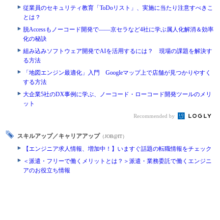
従業員のセキュリティ教育「ToDoリスト」、実施に当たり注意すべきこ
とは？
脱Accessもノーコード開発で――京セラなど4社に学ぶ属人化解消＆効率
化の秘訣
組み込みソフトウェア開発でAIを活用するには？ 現場の課題を解決す
る方法
「地図エンジン最適化」入門 Googleマップ上で店舗が見つかりやすく
する方法
大企業5社のDX事例に学ぶ、ノーコード・ローコード開発ツールのメリ
ット
Recommended by
スキルアップ／キャリアアップ
（JOB@IT）
【エンジニア求人情報、増加中！】いますぐ話題の転職情報をチェック
＜派遣・フリーで働くメリットとは？＞派遣・業務委託で働くエンジニ
アのお役立ち情報