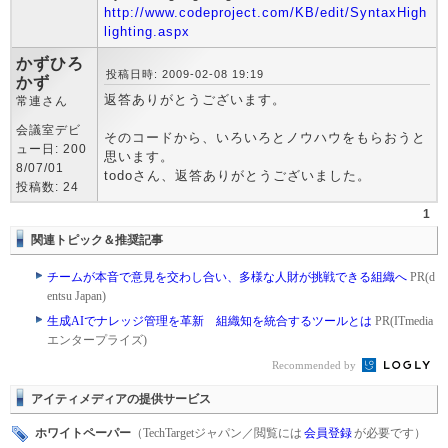
http://www.codeproject.com/KB/edit/SyntaxHigh
lighting.aspx
かずひろ
投稿日時: 2009-02-08 19:19
かず
返答ありがとうございます。
常連さん
会議室デビ
そのコードから、いろいろとノウハウをもらおうと
ュー日: 200
思います。
8/07/01
todoさん、返答ありがとうございました。
投稿数: 24
1
関連トピック＆推奨記事
チームが本音で意見を交わし合い、多様な人財が挑戦できる組織へ
PR(d
entsu Japan)
生成AIでナレッジ管理を革新 組織知を統合するツールとは
PR(ITmedia
エンタープライズ)
Recommended by
アイティメディアの提供サービス
ホワイトペーパー
（TechTargetジャパン／閲覧には
会員登録
が必要です）