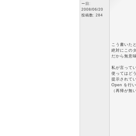
ー日:
2008/06/20
投稿数: 284
こう書いたと
絶対にこのタ
だから無意
私が言ってい
使ってはど
提示されてい
Open を
（再帰が無い