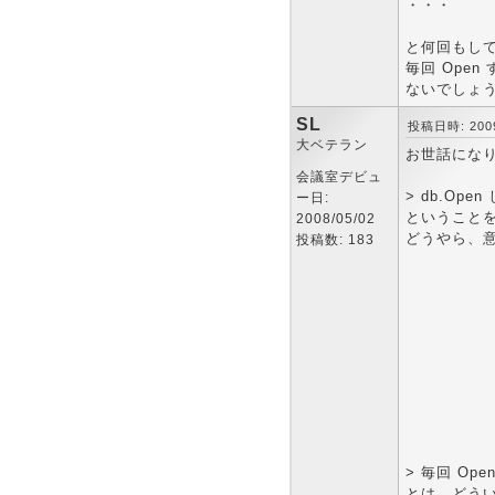
・・・
と何回もし
毎回 Open
ないでしょ
SL
投稿日時: 2009-
大ベテラン
お世話にな
会議室デビュ
> db.Op
ー日:
ということを
2008/05/02
どうやら、意
投稿数: 183
> 毎回 Op
とは、どう