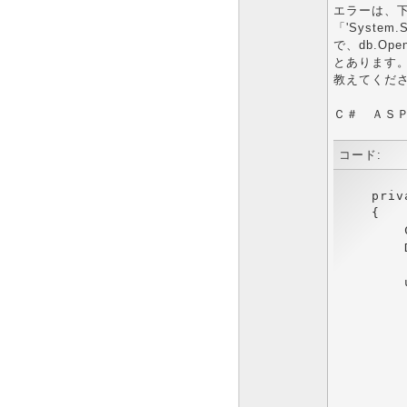
エラーは、
「'System
で、db.O
とあります
教えてくだ
Ｃ＃ ＡＳ
コード:
    priv
    {

        
        
        
        
        
        
        
        