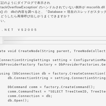
下記のようにダイアログで表示され
.StackOverflowException' のハンドルされていない例外が mscorlib
pen() の dbの内容を調べると、「Database = 現在のスレッド
。どうしたら再帰呼び出しがうまくできますか？
さい。
Ｐ．ＮＥＴ ＶＳ２００５
ate void CreateNode(String parent, TreeNodeCollect
ConnectionStringSettings setting = ConfigurationMa
DbProviderFactory factory = DbProviderFactories.Ge
using (DbConnection db = factory.CreateConnection()
    db.ConnectionString = setting.ConnectionString;
    DbCommand comm = factory.CreateCommand();

    comm.CommandText = "SELECT TreeItemID, TreeIte
    comm.Connection = db;

    db.Open();
