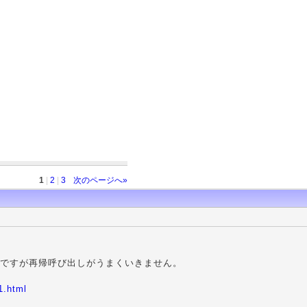
1
|
2
|
3
次のページへ»
いのですが再帰呼び出しがうまくいきません。
1.html