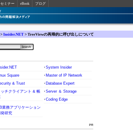
セミナー
eBook
ブログ
>
Insider.NET
> TreeViewの再帰的に呼び出しについて
nsider.NET
System Insider
inux Square
Master of IP Network
ecurity & Trust
Database Expert
リッチクライアント & 帳
Server ＆ Storage
票
Coding Edge
VB業務アプリケーション
開発研究
PR