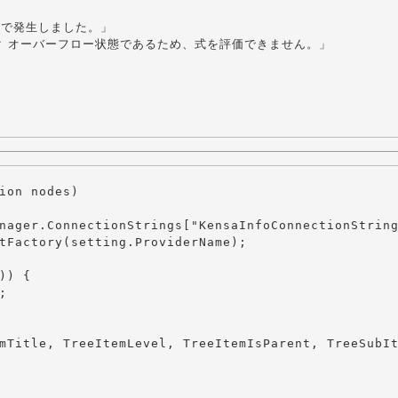
.dll で発生しました。」
がスタック オーバーフロー状態であるため、式を評価できません。」
ion nodes)

nager.ConnectionStrings["KensaInfoConnectionString
tFactory(setting.ProviderName);

) {



mTitle, TreeItemLevel, TreeItemIsParent, TreeSubIt