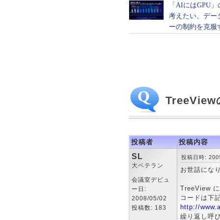
TreeV
投稿者
投稿内容
SL
投稿日時: 2009-
大ベテラン
お世話にな
会議室デビュ
TreeVi
ー日:
コードは下
2008/05/02
http://www.
投稿数: 183
繰り返し呼び