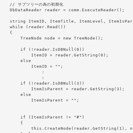
     // サブツリーの為の初期化

    DbDataReader reader = comm.ExecuteReader();

    string ItemID, ItemTitle, ItemLevel, ItemIsPar
    while (reader.Read())

    {

        TreeNode node = new TreeNode();

        if (!reader.IsDBNull(0))

            ItemID = reader.GetString(0);

        else

            ItemID = "";

                :

                :

        if (!reader.IsDBNull(3))

            ItemIsParent = reader.GetString(3);

        else

            ItemIsParent = "";

        if (ItemIsParent != "#")

        {

            this.CreateNode(reader.GetString(1), n