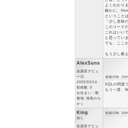
よくわかり
確かに、Ho
ということ
「少し意味
このコードの場
これはいい
と思ってい
でも、ここ
もう少し教
AlexSuns
会議室デビュ
ー日:
投稿日時: 2009-
2005/03/14
SQLの問題
投稿数: 5
もう一度、W
お住まい・勤
務地: 桜島のち
かく
King
投稿日時: 2009-
ぬし
会議室デビュ