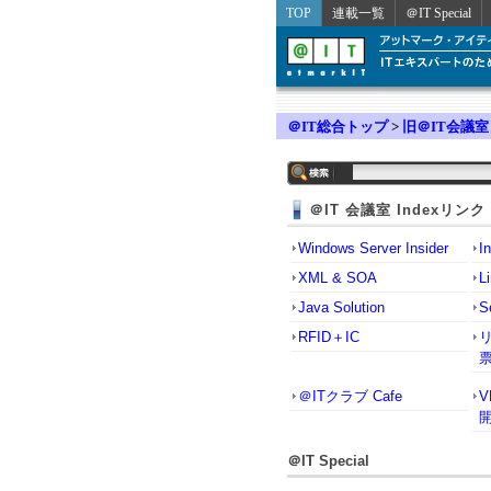
TOP
連載一覧
＠IT Special
＠IT総合トップ
>
旧＠IT会議室
＠IT 会議室 Indexリンク
Windows Server Insider
I
XML & SOA
L
Java Solution
S
RFID＋IC
＠ITクラブ Cafe
＠IT Special