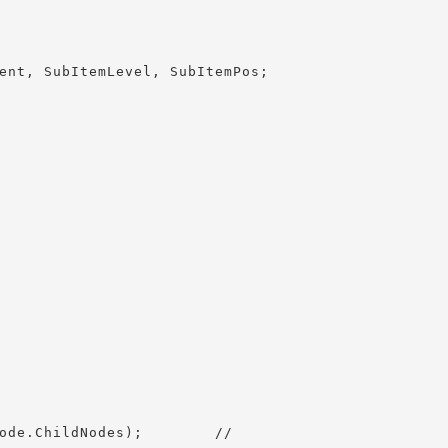
ent, SubItemLevel, SubItemPos;

ode.ChildNodes);        // 
