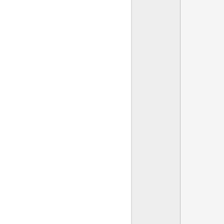
       
        
        
        
        
        
        
        
        
        
        
        
        
        
        
        
        
        
        