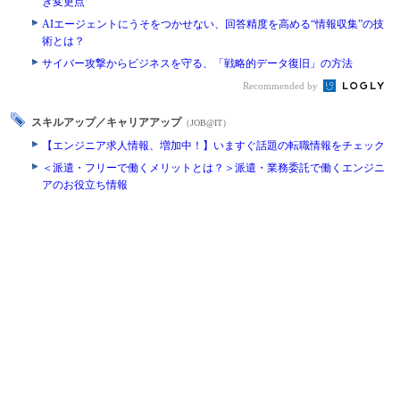
き変更点
AIエージェントにうそをつかせない、回答精度を高める“情報収集”の技
術とは？
サイバー攻撃からビジネスを守る、「戦略的データ復旧」の方法
Recommended by
スキルアップ／キャリアアップ
（JOB@IT）
【エンジニア求人情報、増加中！】いますぐ話題の転職情報をチェック
＜派遣・フリーで働くメリットとは？＞派遣・業務委託で働くエンジニ
アのお役立ち情報