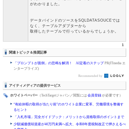
がわかりました。
データバインドのソースをSQLDATASOUCEでは
なく、テーブルアダプターから
取得したテーブルで行っているからでしょうか。
1
関連トピック＆推奨記事
「プロンプトが面倒」の悲鳴を解消！ AI定着のステップ
PR(ITmedia エ
ンタープライズ)
Recommended by
アイティメディアの提供サービス
ホワイトペーパー
（TechTargetジャパン／閲覧には
会員登録
が必要です）
“有給休暇の取得が当たり前”のホワイト企業に変革、労働環境を整備す
るヒント
「入札市場」完全ガイドブック：メリットから資格取得のポイントまで
少額減価償却資産が40万円未満へ拡大、令和8年度税制改正で押さえるべ