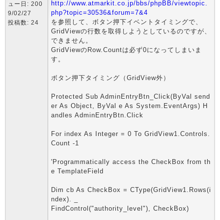
http://www.atmarkit.co.jp/bbs/phpBB/viewtopic.
ュー日: 200
php?topic=30536&forum=7&4
9/02/27
を参照して、ボタン押下イベントタイミングで、
投稿数: 24
GridViewの行数を取得しようとしているのですが、
できません。
GridViewのRow.Countは必ず0になってしまいま
す。
ボタン押下タイミング（GridView外）
Protected Sub AdminEntryBtn_Click(ByVal send
er As Object, ByVal e As System.EventArgs) H
andles AdminEntryBtn.Click
For index As Integer = 0 To GridView1.Controls.
Count -1
'Programmatically access the CheckBox from th
e TemplateField
Dim cb As CheckBox = CType(GridView1.Rows(i
ndex). _
FindControl("authority_level"), CheckBox)