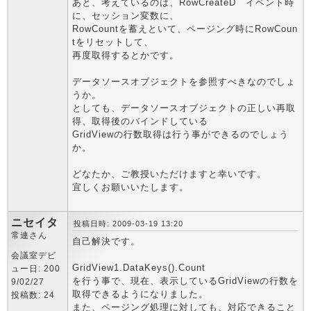
あと、考えているのは、RowCreateD イベント時
に、セッション変数に、
RowCountを蓄えといて、ページング時にRowCoun
tをリセットして、
再度取得するとかです。
データソースオブジェクトを参照すべきなのでしょ
うか。
としても、データソースオブジェクトの正しい再取
得、取得後のバインドしている
GridViewの行数取得は行う事ができるのでしょう
か。
どなたか、ご教授いただけますと幸いです。
宜しくお願いいたします。
ニセイタ
投稿日時: 2009-03-19 13:20
常連さん
自己解決です。
会議室デビ
GridView1.DataKeys().Count
ュー日: 200
を行う事で、現在、表示しているGridViewの行数を
9/02/27
取得できるようになりました。
投稿数: 24
また、ページング処理に対しても、対応できること